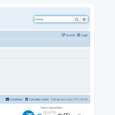
Cerca
Ricerca avanzata
Iscriviti
Login
Contattaci
Cancella cookie
Tutti gli orari sono
UTC+02:00
Ottieni OpenOffice