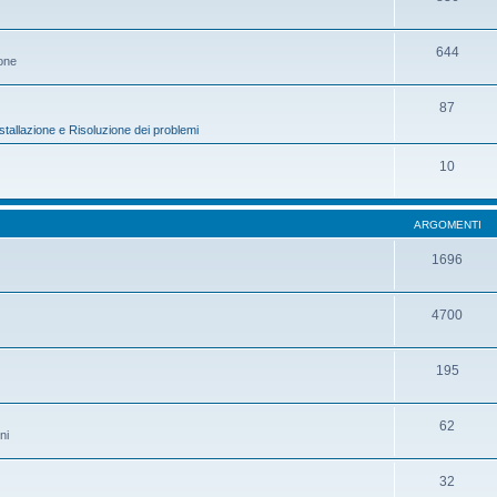
644
ione
87
stallazione e Risoluzione dei problemi
10
ARGOMENTI
1696
4700
195
62
ni
32