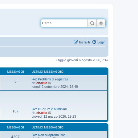
Cerca
Ricerca avanzata
Iscriviti
Login
Oggi è giovedì 6 agosto 2026, 7:47
MESSAGGI
ULTIMO MESSAGGIO
Re: Problemi di registraz…
3
V
da
charlie
e
lunedì 2 settembre 2024, 18:49
d
i
u
l
t
i
Re: Il Forum è ai minimi …
187
m
V
da
charlie
o
e
giovedì 12 marzo 2026, 19:23
m
d
e
i
s
u
MESSAGGI
ULTIMO MESSAGGIO
s
l
a
t
Re: Non si aprono i file …
4297
g