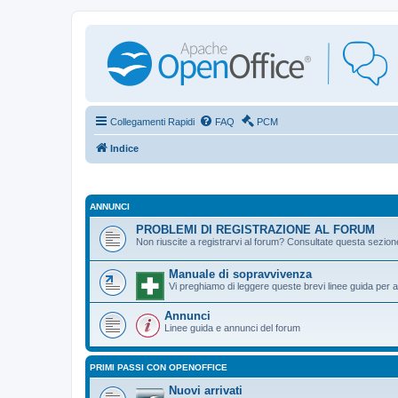
Collegamenti Rapidi
FAQ
PCM
Indice
ANNUNCI
PROBLEMI DI REGISTRAZIONE AL FORUM
Non riuscite a registrarvi al forum? Consultate questa sezion
Manuale di sopravvivenza
Vi preghiamo di leggere queste brevi linee guida per ai
Annunci
Linee guida e annunci del forum
PRIMI PASSI CON OPENOFFICE
Nuovi arrivati