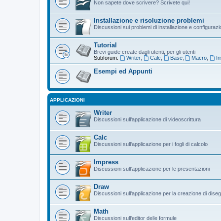
Non sapete dove scrivere? Scrivete qui!
Installazione e risoluzione problemi
Discussioni sui problemi di installazione e configuraz
Tutorial
Brevi guide create dagli utenti, per gli utenti
Subforum:
Writer
,
Calc
,
Base
,
Macro
,
In
Esempi ed Appunti
APPLICAZIONI
Writer
Discussioni sull'applicazione di videoscrittura
Calc
Discussioni sull'applicazione per i fogli di calcolo
Impress
Discussioni sull'applicazione per le presentazioni
Draw
Discussioni sull'applicazione per la creazione di diseg
Math
Discussioni sull'editor delle formule