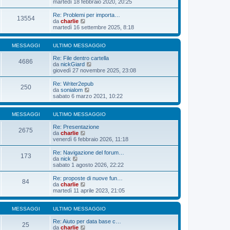
e
martedì 18 febbraio 2020, 20:25
o
a
m
t
d
g
e
i
i
Re: Problemi per importa…
g
s
13554
m
u
V
da
charlie
i
s
o
l
e
martedì 16 settembre 2025, 8:18
o
a
m
t
d
g
e
i
i
g
s
m
u
MESSAGGI
ULTIMO MESSAGGIO
i
s
o
l
o
a
m
t
Re: File dentro cartella
4686
g
e
i
V
da
nickGiard
g
s
m
e
giovedì 27 novembre 2025, 23:08
i
s
o
d
o
a
m
i
Re: Writer2epub
250
g
e
u
V
da
sonialom
g
s
l
e
sabato 6 marzo 2021, 10:22
i
s
t
d
o
a
i
i
g
m
u
MESSAGGI
ULTIMO MESSAGGIO
g
o
l
i
m
t
Re: Presentazione
2675
o
e
V
i
da
charlie
s
e
m
venerdì 6 febbraio 2026, 11:18
s
d
o
a
i
m
Re: Navigazione del forum…
173
g
u
e
V
da
nick
g
l
s
e
sabato 1 agosto 2026, 22:22
i
t
s
d
o
i
a
i
Re: proposte di nuove fun…
84
m
g
u
V
da
charlie
o
g
l
e
martedì 11 aprile 2023, 21:05
m
i
t
d
e
o
i
i
s
m
u
MESSAGGI
ULTIMO MESSAGGIO
s
o
l
a
m
t
Re: Aiuto per data base c…
25
g
e
i
V
da
charlie