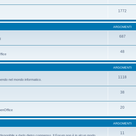
1772
ARGOMENTI
687
I
48
ffice
ARGOMENTI
1118
manendo nel mondo informatico.
38
20
penOffice
ARGOMENTI
11
è disponibile a darlo dietro compenso. Il Forum non è in alcun modo