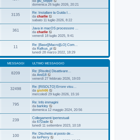
i
V
da
giu_seppe
g
m
e
domenica 26 luglio 2026, 20:21
i
o
d
o
m
i
Re: Installare la Guida I…
3135
e
u
V
da
charlie
s
l
e
sabato 11 luglio 2026, 8:22
s
t
d
a
i
i
Java in macOS processore …
361
g
m
u
V
da
charlie
g
o
l
e
venerdì 18 luglio 2025, 9:41
i
m
t
d
o
e
i
i
Re: [Base][Macro][LO] Com…
s
m
11
u
V
da
Rafkus_pl
s
o
l
e
lunedì 28 marzo 2022, 18:29
a
m
t
d
g
e
i
i
g
s
m
u
MESSAGGI
ULTIMO MESSAGGIO
i
s
o
l
o
a
m
t
Re: [Risolto] Disattivare…
g
8209
e
V
i
da
And18
g
s
e
m
venerdì 27 febbraio 2026, 19:03
i
s
d
o
o
a
i
m
Re: [RISOLTO] Errore visu…
g
32498
u
e
V
da
gioh66
g
l
s
e
mercoledì 29 luglio 2026, 15:16
i
t
s
d
o
i
a
i
Re: Info immagini
795
m
g
u
V
da
barkley
o
g
l
e
domenica 12 maggio 2024, 20:56
m
i
t
d
e
o
i
i
Collegamenti Ipertestuali
s
239
m
u
V
da
67Dade
s
o
l
e
lunedì 11 settembre 2023, 10:18
a
m
t
d
g
e
i
i
Re: Dischetto al posto de…
g
s
100
m
u
V
da
IorPerry
i
s
o
l