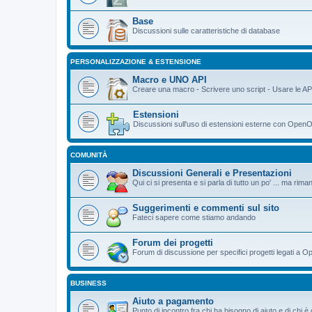
Base
Discussioni sulle caratteristiche di database
PERSONALIZZAZIONE & ESTENSIONE
Macro e UNO API
Creare una macro - Scrivere uno script - Usare le AP
Estensioni
Discussioni sull'uso di estensioni esterne con OpenO
COMUNITÀ
Discussioni Generali e Presentazioni
Qui ci si presenta e si parla di tutto un po' ... ma ri
Suggerimenti e commenti sul sito
Fateci sapere come stiamo andando
Forum dei progetti
Forum di discussione per specifici progetti legati a O
BUSINESS
Aiuto a pagamento
Punto di incontro fra chi ha bisogno di aiuto e di chi 