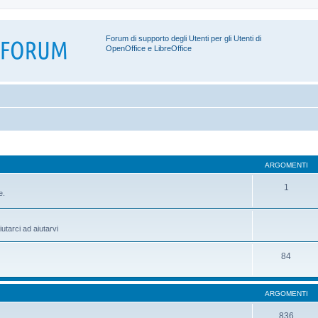
Forum di supporto degli Utenti per gli Utenti di
OpenOffice e LibreOffice
ARGOMENTI
1
e.
utarci ad aiutarvi
84
ARGOMENTI
836