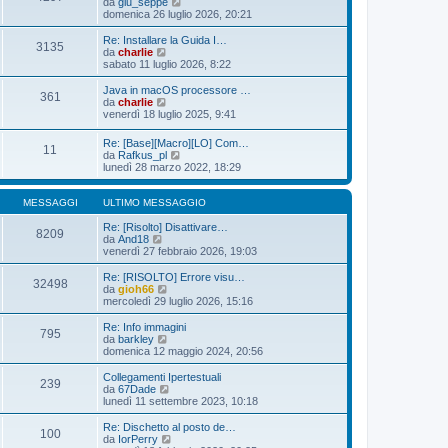
i
V
da
giu_seppe
g
m
e
domenica 26 luglio 2026, 20:21
i
o
d
o
m
i
Re: Installare la Guida I…
3135
e
u
V
da
charlie
s
l
e
sabato 11 luglio 2026, 8:22
s
t
d
a
i
i
Java in macOS processore …
361
g
m
u
V
da
charlie
g
o
l
e
venerdì 18 luglio 2025, 9:41
i
m
t
d
o
e
i
i
Re: [Base][Macro][LO] Com…
s
m
11
u
V
da
Rafkus_pl
s
o
l
e
lunedì 28 marzo 2022, 18:29
a
m
t
d
g
e
i
i
g
s
m
u
MESSAGGI
ULTIMO MESSAGGIO
i
s
o
l
o
a
m
t
Re: [Risolto] Disattivare…
g
8209
e
V
i
da
And18
g
s
e
m
venerdì 27 febbraio 2026, 19:03
i
s
d
o
o
a
i
m
Re: [RISOLTO] Errore visu…
g
32498
u
e
V
da
gioh66
g
l
s
e
mercoledì 29 luglio 2026, 15:16
i
t
s
d
o
i
a
i
Re: Info immagini
795
m
g
u
V
da
barkley
o
g
l
e
domenica 12 maggio 2024, 20:56
m
i
t
d
e
o
i
i
Collegamenti Ipertestuali
s
239
m
u
V
da
67Dade
s
o
l
e
lunedì 11 settembre 2023, 10:18
a
m
t
d
g
e
i
i
Re: Dischetto al posto de…
g
s
100
m
u
V
da
IorPerry
i
s
o
l