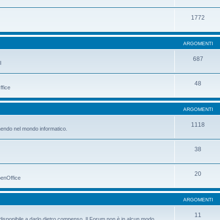
1772
ARGOMENTI
687
I
48
ffice
ARGOMENTI
1118
manendo nel mondo informatico.
38
20
penOffice
ARGOMENTI
11
è disponibile a darlo dietro compenso. Il Forum non è in alcun modo