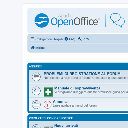
Collegamenti Rapidi
FAQ
PCM
Indice
ANNUNCI
PROBLEMI DI REGISTRAZIONE AL FORUM
Non riuscite a registrarvi al forum? Consultate questa sezion
Manuale di sopravvivenza
Vi preghiamo di leggere queste brevi linee guida per ai
Annunci
Linee guida e annunci del forum
PRIMI PASSI CON OPENOFFICE
Nuovi arrivati