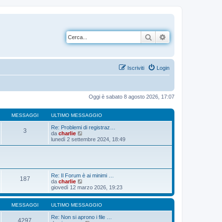
Cerca
Ricerca avanzata
Iscriviti
Login
Oggi è sabato 8 agosto 2026, 17:07
MESSAGGI
ULTIMO MESSAGGIO
Re: Problemi di registraz…
3
V
da
charlie
e
lunedì 2 settembre 2024, 18:49
d
i
u
l
t
i
Re: Il Forum è ai minimi …
187
m
V
da
charlie
o
e
giovedì 12 marzo 2026, 19:23
m
d
e
i
s
u
MESSAGGI
ULTIMO MESSAGGIO
s
l
a
t
Re: Non si aprono i file …
4297
g