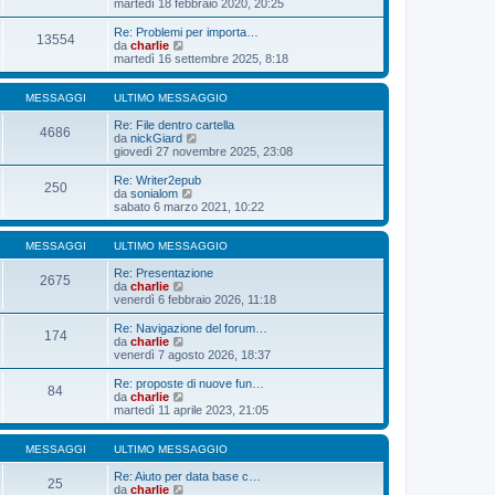
e
martedì 18 febbraio 2020, 20:25
o
a
m
t
d
g
e
i
i
Re: Problemi per importa…
g
s
13554
m
u
V
da
charlie
i
s
o
l
e
martedì 16 settembre 2025, 8:18
o
a
m
t
d
g
e
i
i
g
s
m
u
MESSAGGI
ULTIMO MESSAGGIO
i
s
o
l
o
a
m
t
Re: File dentro cartella
4686
g
e
i
V
da
nickGiard
g
s
m
e
giovedì 27 novembre 2025, 23:08
i
s
o
d
o
a
m
i
Re: Writer2epub
250
g
e
u
V
da
sonialom
g
s
l
e
sabato 6 marzo 2021, 10:22
i
s
t
d
o
a
i
i
g
m
u
MESSAGGI
ULTIMO MESSAGGIO
g
o
l
i
m
t
Re: Presentazione
2675
o
e
V
i
da
charlie
s
e
m
venerdì 6 febbraio 2026, 11:18
s
d
o
a
i
m
Re: Navigazione del forum…
174
g
u
e
V
da
charlie
g
l
s
e
venerdì 7 agosto 2026, 18:37
i
t
s
d
o
i
a
i
Re: proposte di nuove fun…
84
m
g
u
V
da
charlie
o
g
l
e
martedì 11 aprile 2023, 21:05
m
i
t
d
e
o
i
i
s
m
u
MESSAGGI
ULTIMO MESSAGGIO
s
o
l
a
m
t
Re: Aiuto per data base c…
25
g
e
i
V
da
charlie