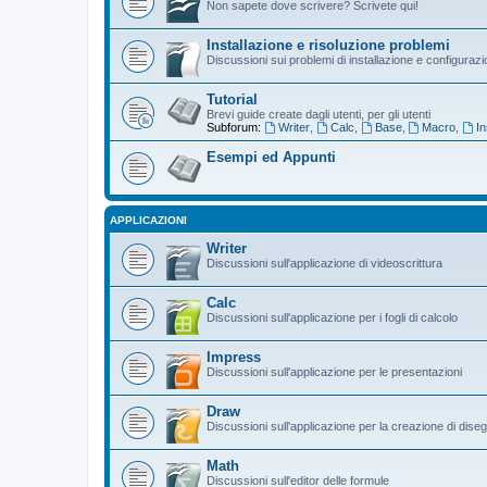
Non sapete dove scrivere? Scrivete qui!
Installazione e risoluzione problemi
Discussioni sui problemi di installazione e configuraz
Tutorial
Brevi guide create dagli utenti, per gli utenti
Subforum:
Writer
,
Calc
,
Base
,
Macro
,
In
Esempi ed Appunti
APPLICAZIONI
Writer
Discussioni sull'applicazione di videoscrittura
Calc
Discussioni sull'applicazione per i fogli di calcolo
Impress
Discussioni sull'applicazione per le presentazioni
Draw
Discussioni sull'applicazione per la creazione di diseg
Math
Discussioni sull'editor delle formule