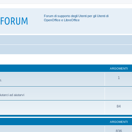
Forum di supporto degli Utenti per gli Utenti di
OpenOffice e LibreOffice
ARGOMENTI
1
e.
utarci ad aiutarvi
84
ARGOMENTI
836