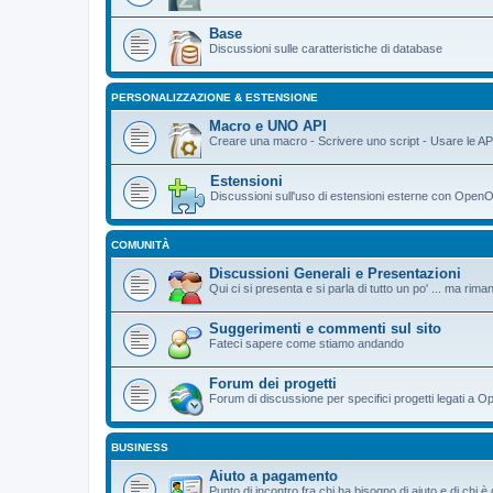
Base
Discussioni sulle caratteristiche di database
PERSONALIZZAZIONE & ESTENSIONE
Macro e UNO API
Creare una macro - Scrivere uno script - Usare le AP
Estensioni
Discussioni sull'uso di estensioni esterne con OpenO
COMUNITÀ
Discussioni Generali e Presentazioni
Qui ci si presenta e si parla di tutto un po' ... ma ri
Suggerimenti e commenti sul sito
Fateci sapere come stiamo andando
Forum dei progetti
Forum di discussione per specifici progetti legati a O
BUSINESS
Aiuto a pagamento
Punto di incontro fra chi ha bisogno di aiuto e di chi 