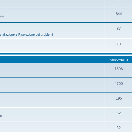
644
ione
87
stallazione e Risoluzione dei problemi
10
ARGOMENTI
1696
4700
195
62
ni
32