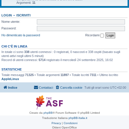
Argomenti:
11
LOGIN
•
ISCRIVITI
Nome utente:
Password:
Ho dimenticato la password
Ricordami
CHI C’È IN LINEA
In totale ci sono
338
utenti connessi : 0 registrati, 0 nascosti e 338 ospiti (basato sugli
utenti attivi negli ultimi 5 minuti)
Record di utenti connessi:
5714
registrato il mercoledì 24 settembre 2025, 16:02
STATISTICHE
Totale messaggi
71325
• Totale argomenti
11897
• Totale iscritti
7311
• Ultimo iscritto
AppleLinux
Indice
Contattaci
Cancella cookie
Tutti gli orari sono
UTC+02:00
Creato da
phpBB
® Forum Software © phpBB Limited
Traduzione Italiana
phpBB-Italia.it
Privacy
|
Condizioni
Ottieni OpenOffice