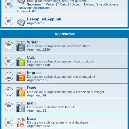
Brevi guide create dagli utenti, per gli utenti
Subforum:
Writer
,
Calc
,
Base
,
Macro
,
Installazione e
Risoluzione dei problemi
Argomenti:
87
Esempi ed Appunti
Argomenti:
10
Applicazioni
Writer
Discussioni sull'applicazione di videoscrittura
Argomenti:
1696
Calc
Discussioni sull'applicazione per i fogli di calcolo
Argomenti:
4700
Impress
Discussioni sull'applicazione per le presentazioni
Argomenti:
195
Draw
Discussioni sull'applicazione per la creazione di disegni
Argomenti:
62
Math
Discussioni sull'editor delle formule
Argomenti:
32
Base
Discussioni sulle caratteristiche di database
Argomenti:
1772