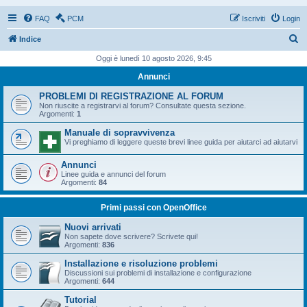
FAQ
PCM
Iscriviti
Login
C
Indice
e
Oggi è lunedì 10 agosto 2026, 9:45
r
Annunci
c
PROBLEMI DI REGISTRAZIONE AL FORUM
a
Non riuscite a registrarvi al forum? Consultate questa sezione.
Argomenti:
1
Manuale di sopravvivenza
Vi preghiamo di leggere queste brevi linee guida per aiutarci ad aiutarvi
Annunci
Linee guida e annunci del forum
Argomenti:
84
Primi passi con OpenOffice
Nuovi arrivati
Non sapete dove scrivere? Scrivete qui!
Argomenti:
836
Installazione e risoluzione problemi
Discussioni sui problemi di installazione e configurazione
Argomenti:
644
Tutorial