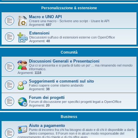
Personalizzazione & estensione
Macro e UNO API
Creare una macro - Scrivere uno script - Usare le API
Argomenti:
687
Estensioni
Discussioni sull'uso di estensioni esterne con OpenOffice
Argomenti:
48
Comunità
Discussioni Generali e Presentazioni
Qui ci si presenta e si parla di tutto un po' ... ma rimanendo nel mondo
informatico.
Argomenti:
1118
Suggerimenti e commenti sul sito
Fateci sapere come stiamo andando
Argomenti:
38
Forum dei progetti
Forum di discussione per specifici progetti legati a OpenOffice
Argomenti:
20
Business
Aiuto a pagamento
Punto di incontro fra chi ha bisogno di aiuto e di chi è disponibile a darlo
dietro compenso. Il Forum non è in alcun modo responsabile del
comportamento di chi chiede e di chi offre aiuto.