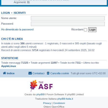
Argomenti:
11
LOGIN
•
ISCRIVITI
Nome utente:
Password:
Ho dimenticato la password
Ricordami
CHI C’È IN LINEA
In totale ci sono
386
utenti connessi : 1 registrato, 0 nascosti e 385 ospiti (basato sugli
utenti attivi negli ultimi 5 minuti)
Record di utenti connessi:
5714
registrato il mercoledì 24 settembre 2025, 16:02
STATISTICHE
Totale messaggi
71325
• Totale argomenti
11897
• Totale iscritti
7311
• Ultimo iscritto
AppleLinux
Indice
Contattaci
Cancella cookie
Tutti gli orari sono
UTC+02:00
Creato da
phpBB
® Forum Software © phpBB Limited
Traduzione Italiana
phpBB-Italia.it
Privacy
|
Condizioni
Ottieni OpenOffice