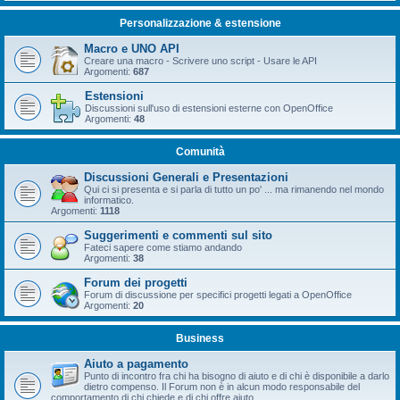
Personalizzazione & estensione
Macro e UNO API
Creare una macro - Scrivere uno script - Usare le API
Argomenti:
687
Estensioni
Discussioni sull'uso di estensioni esterne con OpenOffice
Argomenti:
48
Comunità
Discussioni Generali e Presentazioni
Qui ci si presenta e si parla di tutto un po' ... ma rimanendo nel mondo
informatico.
Argomenti:
1118
Suggerimenti e commenti sul sito
Fateci sapere come stiamo andando
Argomenti:
38
Forum dei progetti
Forum di discussione per specifici progetti legati a OpenOffice
Argomenti:
20
Business
Aiuto a pagamento
Punto di incontro fra chi ha bisogno di aiuto e di chi è disponibile a darlo
dietro compenso. Il Forum non è in alcun modo responsabile del
comportamento di chi chiede e di chi offre aiuto.