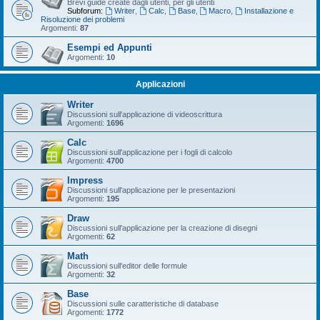
Brevi guide create dagli utenti, per gli utenti
Subforum:
Writer
,
Calc
,
Base
,
Macro
,
Installazione e
Risoluzione dei problemi
Argomenti:
87
Esempi ed Appunti
Argomenti:
10
Applicazioni
Writer
Discussioni sull'applicazione di videoscrittura
Argomenti:
1696
Calc
Discussioni sull'applicazione per i fogli di calcolo
Argomenti:
4700
Impress
Discussioni sull'applicazione per le presentazioni
Argomenti:
195
Draw
Discussioni sull'applicazione per la creazione di disegni
Argomenti:
62
Math
Discussioni sull'editor delle formule
Argomenti:
32
Base
Discussioni sulle caratteristiche di database
Argomenti:
1772