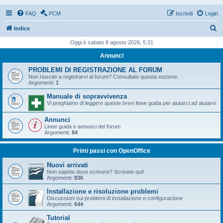
FAQ
PCM
Iscriviti
Login
C
Indice
e
Oggi è sabato 8 agosto 2026, 5:31
r
Annunci
c
PROBLEMI DI REGISTRAZIONE AL FORUM
a
Non riuscite a registrarvi al forum? Consultate questa sezione.
Argomenti:
1
Manuale di sopravvivenza
Vi preghiamo di leggere queste brevi linee guida per aiutarci ad aiutarvi
Annunci
Linee guida e annunci del forum
Argomenti:
84
Primi passi con OpenOffice
Nuovi arrivati
Non sapete dove scrivere? Scrivete qui!
Argomenti:
836
Installazione e risoluzione problemi
Discussioni sui problemi di installazione e configurazione
Argomenti:
644
Tutorial