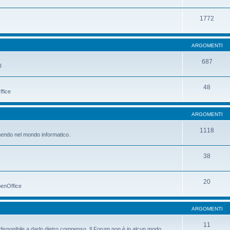
1772
ARGOMENTI
687
I
48
ffice
ARGOMENTI
1118
manendo nel mondo informatico.
38
20
penOffice
ARGOMENTI
11
è disponibile a darlo dietro compenso. Il Forum non è in alcun modo