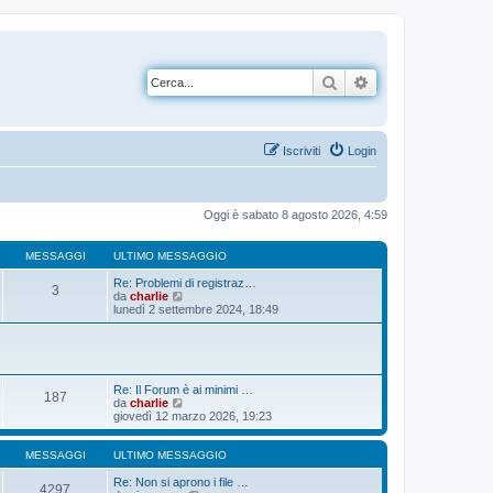
Cerca
Ricerca avanzata
Iscriviti
Login
Oggi è sabato 8 agosto 2026, 4:59
MESSAGGI
ULTIMO MESSAGGIO
Re: Problemi di registraz…
3
V
da
charlie
e
lunedì 2 settembre 2024, 18:49
d
i
u
l
t
i
Re: Il Forum è ai minimi …
187
m
V
da
charlie
o
e
giovedì 12 marzo 2026, 19:23
m
d
e
i
s
u
MESSAGGI
ULTIMO MESSAGGIO
s
l
a
t
Re: Non si aprono i file …
4297
g