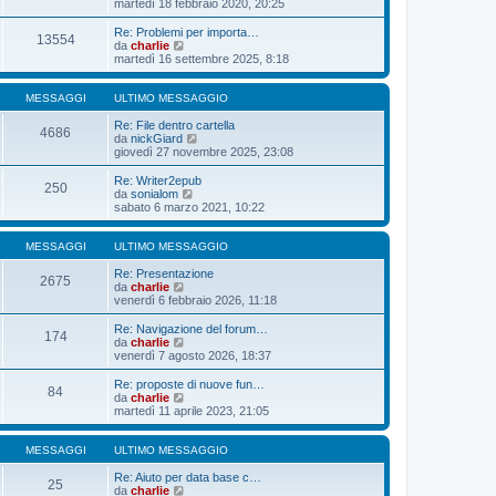
e
martedì 18 febbraio 2020, 20:25
o
a
m
t
d
g
e
i
i
Re: Problemi per importa…
g
s
13554
m
u
V
da
charlie
i
s
o
l
e
martedì 16 settembre 2025, 8:18
o
a
m
t
d
g
e
i
i
g
s
m
u
MESSAGGI
ULTIMO MESSAGGIO
i
s
o
l
o
a
m
t
Re: File dentro cartella
4686
g
e
i
V
da
nickGiard
g
s
m
e
giovedì 27 novembre 2025, 23:08
i
s
o
d
o
a
m
i
Re: Writer2epub
250
g
e
u
V
da
sonialom
g
s
l
e
sabato 6 marzo 2021, 10:22
i
s
t
d
o
a
i
i
g
m
u
MESSAGGI
ULTIMO MESSAGGIO
g
o
l
i
m
t
Re: Presentazione
2675
o
e
V
i
da
charlie
s
e
m
venerdì 6 febbraio 2026, 11:18
s
d
o
a
i
m
Re: Navigazione del forum…
174
g
u
e
V
da
charlie
g
l
s
e
venerdì 7 agosto 2026, 18:37
i
t
s
d
o
i
a
i
Re: proposte di nuove fun…
84
m
g
u
V
da
charlie
o
g
l
e
martedì 11 aprile 2023, 21:05
m
i
t
d
e
o
i
i
s
m
u
MESSAGGI
ULTIMO MESSAGGIO
s
o
l
a
m
t
Re: Aiuto per data base c…
25
g
e
i
V
da
charlie