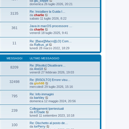
i
V
da
giu_seppe
g
m
e
domenica 26 luglio 2026, 20:21
i
o
d
o
m
i
Re: Installare la Guida I…
3135
e
u
V
da
charlie
s
l
e
sabato 11 luglio 2026, 8:22
s
t
d
a
i
i
Java in macOS processore …
361
g
m
u
V
da
charlie
g
o
l
e
venerdì 18 luglio 2025, 9:41
i
m
t
d
o
e
i
i
Re: [Base][Macro][LO] Com…
s
m
11
u
V
da
Rafkus_pl
s
o
l
e
lunedì 28 marzo 2022, 18:29
a
m
t
d
g
e
i
i
g
s
m
u
MESSAGGI
ULTIMO MESSAGGIO
i
s
o
l
o
a
m
t
Re: [Risolto] Disattivare…
g
8209
e
V
i
da
And18
g
s
e
m
venerdì 27 febbraio 2026, 19:03
i
s
d
o
o
a
i
m
Re: [RISOLTO] Errore visu…
g
32498
u
e
V
da
gioh66
g
l
s
e
mercoledì 29 luglio 2026, 15:16
i
t
s
d
o
i
a
i
Re: Info immagini
795
m
g
u
V
da
barkley
o
g
l
e
domenica 12 maggio 2024, 20:56
m
i
t
d
e
o
i
i
Collegamenti Ipertestuali
s
239
m
u
V
da
67Dade
s
o
l
e
lunedì 11 settembre 2023, 10:18
a
m
t
d
g
e
i
i
Re: Dischetto al posto de…
g
s
100
m
u
V
da
IorPerry
i
s
o
l