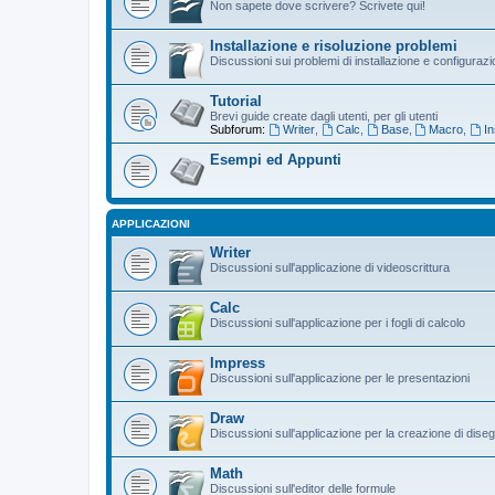
Non sapete dove scrivere? Scrivete qui!
Installazione e risoluzione problemi
Discussioni sui problemi di installazione e configuraz
Tutorial
Brevi guide create dagli utenti, per gli utenti
Subforum:
Writer
,
Calc
,
Base
,
Macro
,
In
Esempi ed Appunti
APPLICAZIONI
Writer
Discussioni sull'applicazione di videoscrittura
Calc
Discussioni sull'applicazione per i fogli di calcolo
Impress
Discussioni sull'applicazione per le presentazioni
Draw
Discussioni sull'applicazione per la creazione di diseg
Math
Discussioni sull'editor delle formule