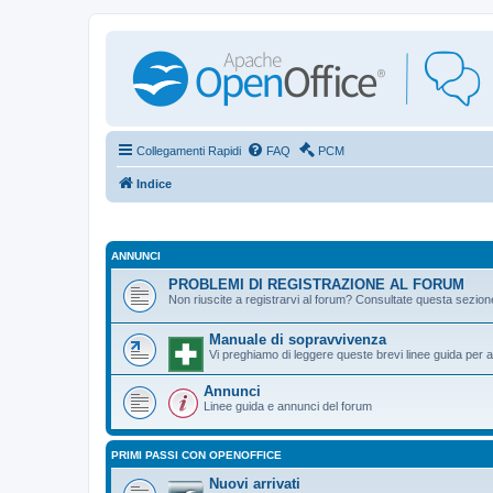
Collegamenti Rapidi
FAQ
PCM
Indice
ANNUNCI
PROBLEMI DI REGISTRAZIONE AL FORUM
Non riuscite a registrarvi al forum? Consultate questa sezion
Manuale di sopravvivenza
Vi preghiamo di leggere queste brevi linee guida per ai
Annunci
Linee guida e annunci del forum
PRIMI PASSI CON OPENOFFICE
Nuovi arrivati