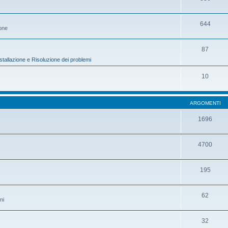
644
ione
87
stallazione e Risoluzione dei problemi
10
ARGOMENTI
1696
4700
195
62
ni
32