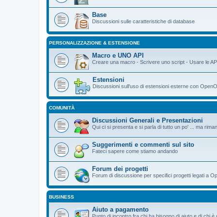
Base
Discussioni sulle caratteristiche di database
PERSONALIZZAZIONE & ESTENSIONE
Macro e UNO API
Creare una macro - Scrivere uno script - Usare le AP
Estensioni
Discussioni sull'uso di estensioni esterne con OpenO
COMUNITÀ
Discussioni Generali e Presentazioni
Qui ci si presenta e si parla di tutto un po' ... ma ri
Suggerimenti e commenti sul sito
Fateci sapere come stiamo andando
Forum dei progetti
Forum di discussione per specifici progetti legati a O
BUSINESS
Aiuto a pagamento
Punto di incontro fra chi ha bisogno di aiuto e di chi 