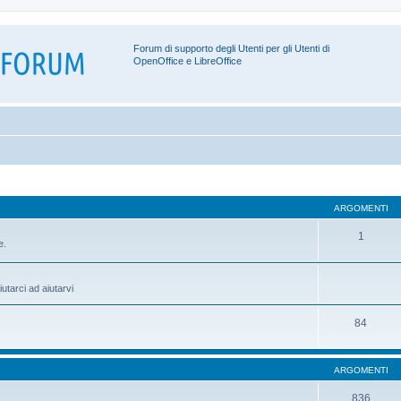
Forum di supporto degli Utenti per gli Utenti di
OpenOffice e LibreOffice
ARGOMENTI
1
e.
utarci ad aiutarvi
84
ARGOMENTI
836