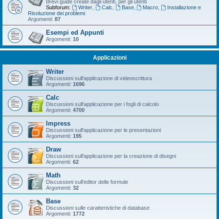
Brevi guide create dagli utenti, per gli utenti
Subforum:
Writer
,
Calc
,
Base
,
Macro
,
Installazione e
Risoluzione dei problemi
Argomenti:
87
Esempi ed Appunti
Argomenti:
10
Applicazioni
Writer
Discussioni sull'applicazione di videoscrittura
Argomenti:
1696
Calc
Discussioni sull'applicazione per i fogli di calcolo
Argomenti:
4700
Impress
Discussioni sull'applicazione per le presentazioni
Argomenti:
195
Draw
Discussioni sull'applicazione per la creazione di disegni
Argomenti:
62
Math
Discussioni sull'editor delle formule
Argomenti:
32
Base
Discussioni sulle caratteristiche di database
Argomenti:
1772