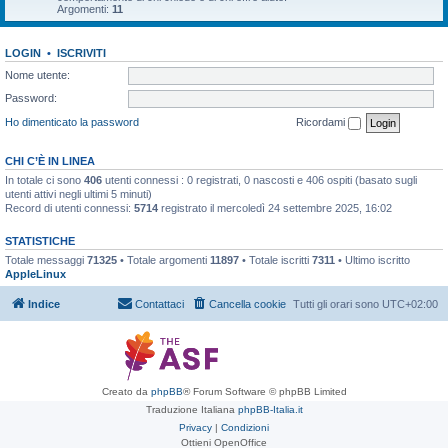
Argomenti:
11
LOGIN
•
ISCRIVITI
Nome utente:
Password:
Ho dimenticato la password
Ricordami
CHI C’È IN LINEA
In totale ci sono
406
utenti connessi : 0 registrati, 0 nascosti e 406 ospiti (basato sugli
utenti attivi negli ultimi 5 minuti)
Record di utenti connessi:
5714
registrato il mercoledì 24 settembre 2025, 16:02
STATISTICHE
Totale messaggi
71325
• Totale argomenti
11897
• Totale iscritti
7311
• Ultimo iscritto
AppleLinux
Indice
Contattaci
Cancella cookie
Tutti gli orari sono
UTC+02:00
Creato da
phpBB
® Forum Software © phpBB Limited
Traduzione Italiana
phpBB-Italia.it
Privacy
|
Condizioni
Ottieni OpenOffice