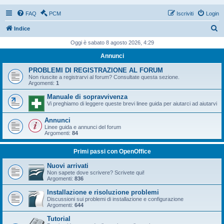
FAQ
PCM
Iscriviti
Login
C
Indice
e
Oggi è sabato 8 agosto 2026, 4:29
r
Annunci
c
PROBLEMI DI REGISTRAZIONE AL FORUM
a
Non riuscite a registrarvi al forum? Consultate questa sezione.
Argomenti:
1
Manuale di sopravvivenza
Vi preghiamo di leggere queste brevi linee guida per aiutarci ad aiutarvi
Annunci
Linee guida e annunci del forum
Argomenti:
84
Primi passi con OpenOffice
Nuovi arrivati
Non sapete dove scrivere? Scrivete qui!
Argomenti:
836
Installazione e risoluzione problemi
Discussioni sui problemi di installazione e configurazione
Argomenti:
644
Tutorial