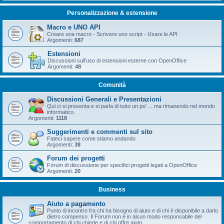
Personalizzazione & estensione
Macro e UNO API
Creare una macro - Scrivere uno script - Usare le API
Argomenti:
687
Estensioni
Discussioni sull'uso di estensioni esterne con OpenOffice
Argomenti:
48
Comunità
Discussioni Generali e Presentazioni
Qui ci si presenta e si parla di tutto un po' ... ma rimanendo nel mondo
informatico.
Argomenti:
1118
Suggerimenti e commenti sul sito
Fateci sapere come stiamo andando
Argomenti:
38
Forum dei progetti
Forum di discussione per specifici progetti legati a OpenOffice
Argomenti:
20
Business
Aiuto a pagamento
Punto di incontro fra chi ha bisogno di aiuto e di chi è disponibile a darlo
dietro compenso. Il Forum non è in alcun modo responsabile del
comportamento di chi chiede e di chi offre aiuto.