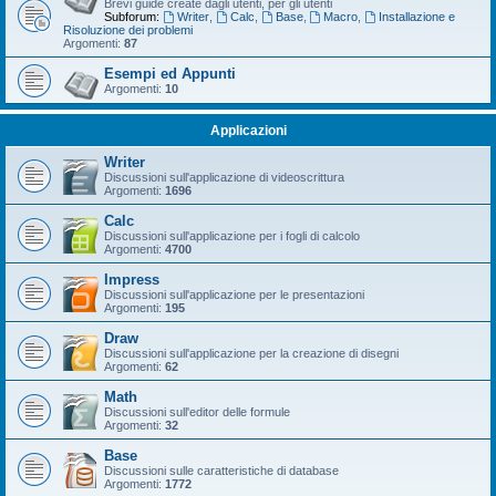
Brevi guide create dagli utenti, per gli utenti
Subforum:
Writer
,
Calc
,
Base
,
Macro
,
Installazione e
Risoluzione dei problemi
Argomenti:
87
Esempi ed Appunti
Argomenti:
10
Applicazioni
Writer
Discussioni sull'applicazione di videoscrittura
Argomenti:
1696
Calc
Discussioni sull'applicazione per i fogli di calcolo
Argomenti:
4700
Impress
Discussioni sull'applicazione per le presentazioni
Argomenti:
195
Draw
Discussioni sull'applicazione per la creazione di disegni
Argomenti:
62
Math
Discussioni sull'editor delle formule
Argomenti:
32
Base
Discussioni sulle caratteristiche di database
Argomenti:
1772