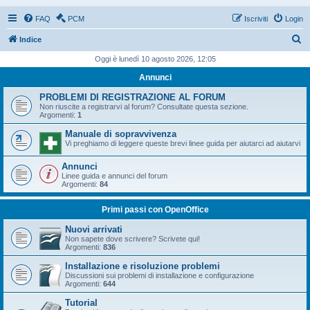
FAQ
PCM
Iscriviti
Login
C
Indice
e
Oggi è lunedì 10 agosto 2026, 12:05
r
Annunci
c
PROBLEMI DI REGISTRAZIONE AL FORUM
a
Non riuscite a registrarvi al forum? Consultate questa sezione.
Argomenti:
1
Manuale di sopravvivenza
Vi preghiamo di leggere queste brevi linee guida per aiutarci ad aiutarvi
Annunci
Linee guida e annunci del forum
Argomenti:
84
Primi passi con OpenOffice
Nuovi arrivati
Non sapete dove scrivere? Scrivete qui!
Argomenti:
836
Installazione e risoluzione problemi
Discussioni sui problemi di installazione e configurazione
Argomenti:
644
Tutorial