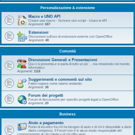
Personalizzazione & estensione
Macro e UNO API
Creare una macro - Scrivere uno script - Usare le API
Argomenti:
687
Estensioni
Discussioni sull'uso di estensioni esterne con OpenOffice
Argomenti:
48
Comunità
Discussioni Generali e Presentazioni
Qui ci si presenta e si parla di tutto un po' ... ma rimanendo nel mondo
informatico.
Argomenti:
1118
Suggerimenti e commenti sul sito
Fateci sapere come stiamo andando
Argomenti:
38
Forum dei progetti
Forum di discussione per specifici progetti legati a OpenOffice
Argomenti:
20
Business
Aiuto a pagamento
Punto di incontro fra chi ha bisogno di aiuto e di chi è disponibile a darlo
dietro compenso. Il Forum non è in alcun modo responsabile del
comportamento di chi chiede e di chi offre aiuto.