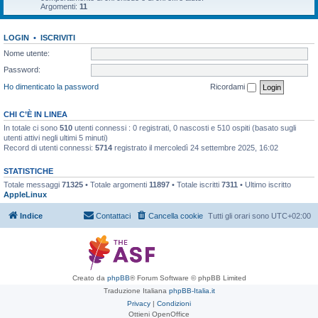
Argomenti:
11
LOGIN
•
ISCRIVITI
Nome utente:
Password:
Ho dimenticato la password
Ricordami
CHI C’È IN LINEA
In totale ci sono
510
utenti connessi : 0 registrati, 0 nascosti e 510 ospiti (basato sugli
utenti attivi negli ultimi 5 minuti)
Record di utenti connessi:
5714
registrato il mercoledì 24 settembre 2025, 16:02
STATISTICHE
Totale messaggi
71325
• Totale argomenti
11897
• Totale iscritti
7311
• Ultimo iscritto
AppleLinux
Indice
Contattaci
Cancella cookie
Tutti gli orari sono
UTC+02:00
Creato da
phpBB
® Forum Software © phpBB Limited
Traduzione Italiana
phpBB-Italia.it
Privacy
|
Condizioni
Ottieni OpenOffice