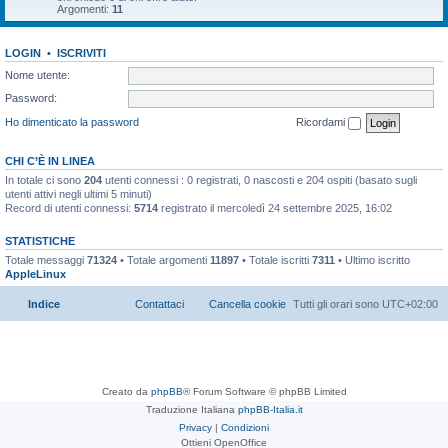
Argomenti:
11
LOGIN
•
ISCRIVITI
Nome utente:
Password:
Ho dimenticato la password
Ricordami
CHI C’È IN LINEA
In totale ci sono
204
utenti connessi : 0 registrati, 0 nascosti e 204 ospiti (basato sugli
utenti attivi negli ultimi 5 minuti)
Record di utenti connessi:
5714
registrato il mercoledì 24 settembre 2025, 16:02
STATISTICHE
Totale messaggi
71324
• Totale argomenti
11897
• Totale iscritti
7311
• Ultimo iscritto
AppleLinux
Indice
Contattaci
Cancella cookie
Tutti gli orari sono
UTC+02:00
Creato da
phpBB
® Forum Software © phpBB Limited
Traduzione Italiana
phpBB-Italia.it
Privacy
|
Condizioni
Ottieni OpenOffice