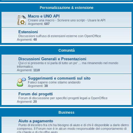
Personalizzazione & estensione
Macro e UNO API
Creare una macro - Scrivere uno script - Usare le API
Argomenti:
687
Estensioni
Discussioni sull'uso di estensioni esterne con OpenOffice
Argomenti:
48
Comunità
Discussioni Generali e Presentazioni
Qui ci si presenta e si parla di tutto un po' ... ma rimanendo nel mondo
informatico.
Argomenti:
1118
Suggerimenti e commenti sul sito
Fateci sapere come stiamo andando
Argomenti:
38
Forum dei progetti
Forum di discussione per specifici progetti legati a OpenOffice
Argomenti:
20
Business
Aiuto a pagamento
Punto di incontro fra chi ha bisogno di aiuto e di chi è disponibile a darlo dietro
compenso. Il Forum non è in alcun modo responsabile del comportamento di
chi chiede e di chi offre aiuto.