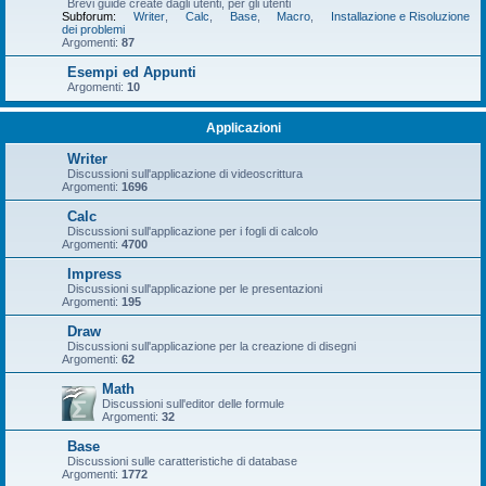
Brevi guide create dagli utenti, per gli utenti
Subforum:
Writer
,
Calc
,
Base
,
Macro
,
Installazione e Risoluzione
dei problemi
Argomenti:
87
Esempi ed Appunti
Argomenti:
10
Applicazioni
Writer
Discussioni sull'applicazione di videoscrittura
Argomenti:
1696
Calc
Discussioni sull'applicazione per i fogli di calcolo
Argomenti:
4700
Impress
Discussioni sull'applicazione per le presentazioni
Argomenti:
195
Draw
Discussioni sull'applicazione per la creazione di disegni
Argomenti:
62
Math
Discussioni sull'editor delle formule
Argomenti:
32
Base
Discussioni sulle caratteristiche di database
Argomenti:
1772