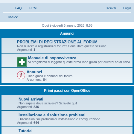
FAQ
PCM
Iscriviti
Login
C
Indice
e
Oggi è giovedì 6 agosto 2026, 8:55
r
Annunci
c
PROBLEMI DI REGISTRAZIONE AL FORUM
a
Non riuscite a registrarvi al forum? Consultate questa sezione.
Argomenti:
1
Manuale di sopravvivenza
Vi preghiamo di leggere queste brevi linee guida per aiutarci ad aiutarvi
Annunci
Linee guida e annunci del forum
Argomenti:
84
Primi passi con OpenOffice
Nuovi arrivati
Non sapete dove scrivere? Scrivete qui!
Argomenti:
836
Installazione e risoluzione problemi
Discussioni sui problemi di installazione e configurazione
Argomenti:
644
Tutorial