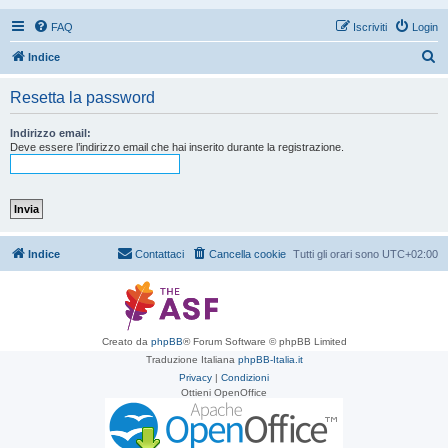
FAQ
Iscriviti
Login
C
Indice
e
Resetta la password
r
c
Indirizzo email:
Deve essere l’indirizzo email che hai inserito durante la registrazione.
a
Indice
Contattaci
Cancella cookie
Tutti gli orari sono
UTC+02:00
Creato da
phpBB
® Forum Software © phpBB Limited
Traduzione Italiana
phpBB-Italia.it
Privacy
|
Condizioni
Ottieni OpenOffice