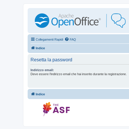
Collegamenti Rapidi
FAQ
Indice
Resetta la password
Indirizzo email:
Deve essere l’indirizzo email che hai inserito durante la registrazione.
Indice