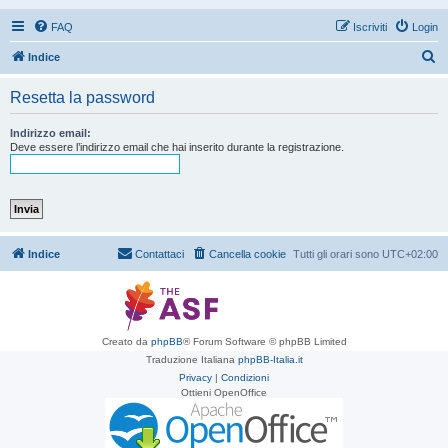
FAQ
Iscriviti
Login
C
Indice
e
Resetta la password
r
c
Indirizzo email:
Deve essere l’indirizzo email che hai inserito durante la registrazione.
a
Indice
Contattaci
Cancella cookie
Tutti gli orari sono
UTC+02:00
Creato da
phpBB
® Forum Software © phpBB Limited
Traduzione Italiana
phpBB-Italia.it
Privacy
|
Condizioni
Ottieni OpenOffice