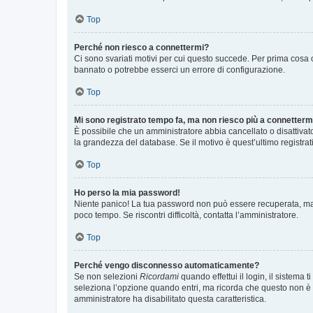
Top
Perché non riesco a connettermi?
Ci sono svariati motivi per cui questo succede. Per prima cosa c
bannato o potrebbe esserci un errore di configurazione.
Top
Mi sono registrato tempo fa, ma non riesco più a connetterm
È possibile che un amministratore abbia cancellato o disattivat
la grandezza del database. Se il motivo è quest’ultimo registra
Top
Ho perso la mia password!
Niente panico! La tua password non può essere recuperata, ma p
poco tempo. Se riscontri difficoltà, contatta l’amministratore.
Top
Perché vengo disconnesso automaticamente?
Se non selezioni
Ricordami
quando effettui il login, il sistem
seleziona l’opzione quando entri, ma ricorda che questo non è con
amministratore ha disabilitato questa caratteristica.