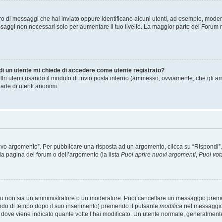
mero di messaggi che hai inviato oppure identificano alcuni utenti, ad esempio, mode
ssaggi non necessari solo per aumentare il tuo livello. La maggior parte dei Forum
 di un utente mi chiede di accedere come utente registrato?
altri utenti usando il modulo di invio posta interno (ammesso, ovviamente, che gli a
arte di utenti anonimi.
 argomento”. Per pubblicare una risposta ad un argomento, clicca su “Rispondi”. Po
la pagina del forum o dell’argomento (la lista
Puoi aprire nuovi argomenti
,
Puoi vot
 tu non sia un amministratore o un moderatore. Puoi cancellare un messaggio prem
iodo di tempo dopo il suo inserimento) premendo il pulsante
modifica
nel messaggio 
nto dove viene indicato quante volte l’hai modificato. Un utente normale, general