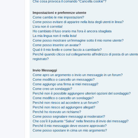
Che cosa provoca il comando “Cancella cookie”?
Impostazioni e preferenze utente
Come cambio le mie impostazioni?
Come posso evitare di apparire nella lista degli utenti in linea?
L’ora non è corretta!
Ho cambiato il fuso orario ma l’ora è ancora sbagliata
La mia lingua non è nella lista!
Come posso mostrare un’immagine sotto il mio nome utente?
Come posso inserire un avatar?
Qual è il mio livello e come faccio a cambiarlo?
Perché quando clicco sul collegamento all’indirizzo di posta di un ute
registrato?
Invio Messaggi
Come apro un argomento o invio un messaggio in un forum?
Come modifico o cancello un messaggio?
Come aggiungo una firma ai miei messaggi?
Come creo un sondaggio?
Perché non è possibile aggiungere ulteriori opzioni del sondaggio?
Come modifico o cancello un sondaggio?
Perché non riesco ad accedere a un forum?
Perché non riesco ad aggiungere allegati?
Perché ho ricevuto un richiamo?
Come posso segnalare messaggi ai moderatori?
Che cos’è il pulsante “Salva” nella finestra di invio dei messaggi?
Perché il mio messaggio deve essere approvato?
Come posso spostare in cima un mio argomento?