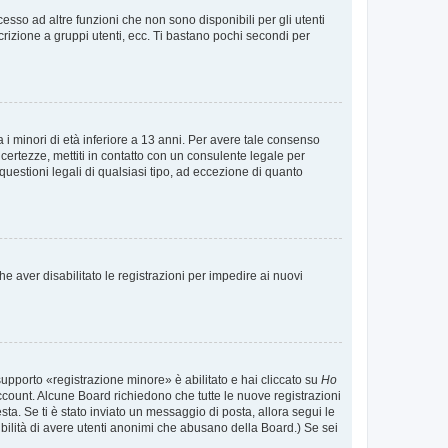
sso ad altre funzioni che non sono disponibili per gli utenti
crizione a gruppi utenti, ecc. Ti bastano pochi secondi per
i minori di età inferiore a 13 anni. Per avere tale consenso
ncertezze, mettiti in contatto con un consulente legale per
uestioni legali di qualsiasi tipo, ad eccezione di quanto
e aver disabilitato le registrazioni per impedire ai nuovi
supporto «registrazione minore» è abilitato e hai cliccato su
Ho
o account. Alcune Board richiedono che tutte le nuove registrazioni
esta. Se ti è stato inviato un messaggio di posta, allora segui le
ssibilità di avere utenti anonimi che abusano della Board.) Se sei