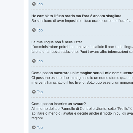
Top
Ho cambiato il fuso orario ma l’ora è ancora sbagliata
Se sei sicuro di aver impostato il fuso orario corretto e l’ora è
Top
La mia lingua non è nella lista!
L’amministratore potrebbe non aver installato il pacchetto lingu
fare tu una nuova traduzione. Puoi trovare altre informazioni su
Top
Come posso mostrare un’immagine sotto il mio nome utent
Ci possono essere due immagini sotto un nome utente quando si
interventi hai scritto o il tuo livello. Sotto può esserci un’imm
Top
Come posso inserire un avatar?
All’interno del tuo Pannello di Controllo Utente, sotto “Profilo
abilitare o meno gli avatar e decide anche il modo in cui gli av
ragioni.
Top