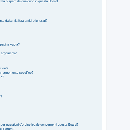
rata o spam da qualcuno in questa Board!
 dalla mia lista amici o ignorati?
 pagina vuota?
i argomenti?
izioni?
un argomento specifico?
co?
d?
 per questioni d’ordine legale concernenti questa Board?
del Forum?