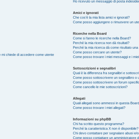
Ho ricevuto un messaggio di posta indeside
Amici e ignorati
Che cos’è la mia lista amici e ignorati?
Come posso aggiungere o rimuovere un utente
Ricerche nella Board
Come si fanno le ricerche nella Board?
Perché la mia ricerca non dà risultati?
Perché la mia ricerca dà come risultato una
Come posso cercare un utente?
nte mi chiede di accedere come utente
Come posso trovare i miei messaggi e i mie
Sottoscrizioni e segnalibri
Qual è la differenza fra segnalibri e sottoscr
Come posso sottoscrivere un segnalibro o 
Come posso sottoscrivere un forum specifi
Come cancello le mie sottoscrizioni?
Allegati
Quali allegati sono ammessi in questa Boar
Come posso trovare i miei allegati?
Informazioni su phpBB
Chi ha scritto questo programma?
Perché la caratteristica X non è disponibile?
Chi devo contattare per segnalare abusi e/o
Come posso contattare un amministratore 