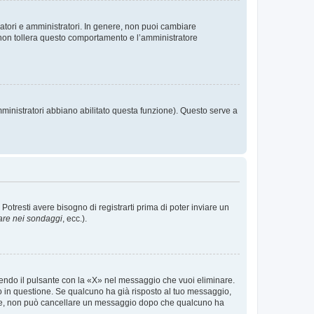
ratori e amministratori. In genere, non puoi cambiare
 non tollera questo comportamento e l’amministratore
mministratori abbiano abilitato questa funzione). Questo serve a
tresti avere bisogno di registrarti prima di poter inviare un
are nei sondaggi
, ecc.).
endo il pulsante con la «X» nel messaggio che vuoi eliminare.
in questione. Se qualcuno ha già risposto al tuo messaggio,
mente, non può cancellare un messaggio dopo che qualcuno ha