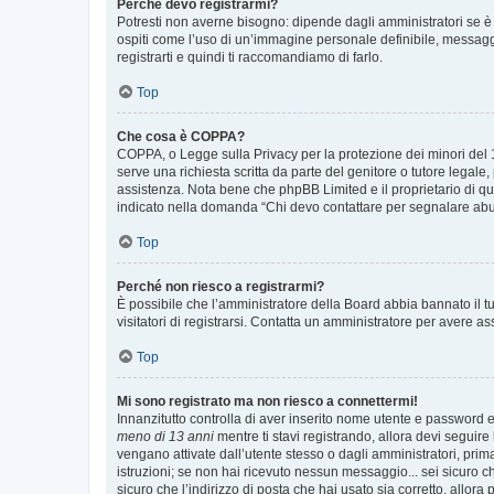
Perché devo registrarmi?
Potresti non averne bisogno: dipende dagli amministratori se è 
ospiti come l’uso di un’immagine personale definibile, messaggis
registrarti e quindi ti raccomandiamo di farlo.
Top
Che cosa è COPPA?
COPPA, o Legge sulla Privacy per la protezione dei minori del 19
serve una richiesta scritta da parte del genitore o tutore legale
assistenza. Nota bene che phpBB Limited e il proprietario di qu
indicato nella domanda “Chi devo contattare per segnalare abus
Top
Perché non riesco a registrarmi?
È possibile che l’amministratore della Board abbia bannato il tuo
visitatori di registrarsi. Contatta un amministratore per avere as
Top
Mi sono registrato ma non riesco a connettermi!
Innanzitutto controlla di aver inserito nome utente e password e
meno di 13 anni
mentre ti stavi registrando, allora devi seguire 
vengano attivate dall’utente stesso o dagli amministratori, prima 
istruzioni; se non hai ricevuto nessun messaggio... sei sicuro ch
sicuro che l’indirizzo di posta che hai usato sia corretto, allora