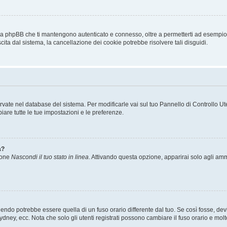
 da phpBB che ti mantengono autenticato e connesso, oltre a permetterti ad esempio d
cita dal sistema, la cancellazione dei cookie potrebbe risolvere tali disguidi.
servate nel database del sistema. Per modificarle vai sul tuo Pannello di Controllo
re tutte le tue impostazioni e le preferenze.
a?
zione
Nascondi il tuo stato in linea
. Attivando questa opzione, apparirai solo agli ammi
ndo potrebbe essere quella di un fuso orario differente dal tuo. Se così fosse, devi 
ydney, ecc. Nota che solo gli utenti registrati possono cambiare il fuso orario e mol