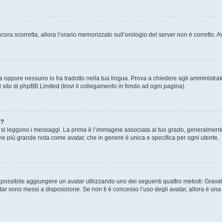
 ancora scorretta, allora l’orario memorizzato sull’orologio del server non è corretto
a oppure nessuno lo ha tradotto nella tua lingua. Prova a chiedere agli amministrator
l sito di phpBB Limited (trovi il collegamento in fondo ad ogni pagina).
e?
 leggono i messaggi. La prima è l’immagine associata al tuo grado, generalmente ha
agine più grande nota come avatar, che in genere è unica e specifica per ogni utente.
” è possibile aggiungere un avatar utilizzando uno dei seguenti quattro metodi: Gra
atar sono messi a disposizione. Se non ti è concesso l’uso degli avatar, allora è un