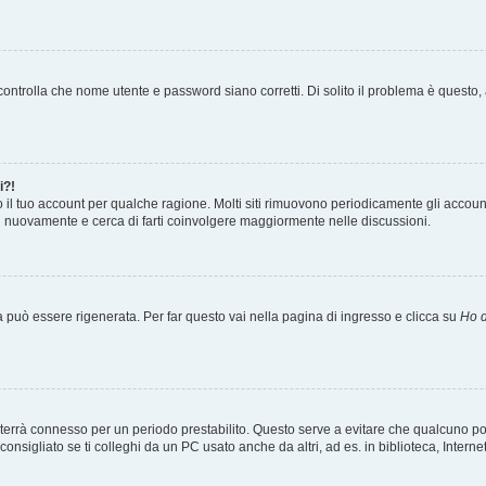
ontrolla che nome utente e password siano corretti. Di solito il problema è questo, a
i?!
o il tuo account per qualche ragione. Molti siti rimuovono periodicamente gli accoun
ti nuovamente e cerca di farti coinvolgere maggiormente nelle discussioni.
uò essere rigenerata. Per far questo vai nella pagina di ingresso e clicca su
Ho d
a ti terrà connesso per un periodo prestabilito. Questo serve a evitare che qualcuno
sigliato se ti colleghi da un PC usato anche da altri, ad es. in biblioteca, Internet