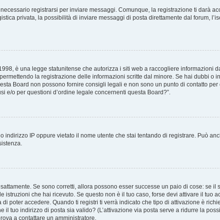
necessario registrarsi per inviare messaggi. Comunque, la registrazione ti darà acce
tica privata, la possibilità di inviare messaggi di posta direttamente dal forum, l’is
98, è una legge statunitense che autorizza i siti web a raccogliere informazioni da 
, permettendo la registrazione delle informazioni scritte dal minore. Se hai dubbi o i
esta Board non possono fornire consigli legali e non sono un punto di contatto per q
i e/o per questioni d’ordine legale concernenti questa Board?”.
 indirizzo IP oppure vietato il nome utente che stai tentando di registrare. Può anch
sistenza.
sattamente. Se sono corretti, allora possono esser successe un paio di cose: se il 
le istruzioni che hai ricevuto. Se questo non è il tuo caso, forse devi attivare il tu
di poter accedere. Quando ti registri ti verrà indicato che tipo di attivazione è richi
e il tuo indirizzo di posta sia valido? (L’attivazione via posta serve a ridurre la po
 prova a contattare un amministratore.