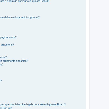
rata o spam da qualcuno in questa Board!
 dalla mia lista amici o ignorati?
 pagina vuota?
i argomenti?
izioni?
un argomento specifico?
co?
d?
 per questioni d’ordine legale concernenti questa Board?
del Forum?