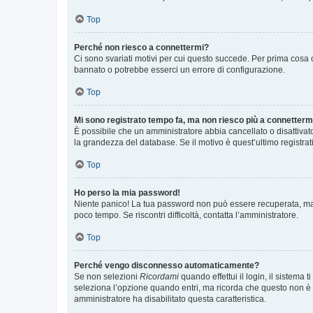
Top
Perché non riesco a connettermi?
Ci sono svariati motivi per cui questo succede. Per prima cosa c
bannato o potrebbe esserci un errore di configurazione.
Top
Mi sono registrato tempo fa, ma non riesco più a connetterm
È possibile che un amministratore abbia cancellato o disattivat
la grandezza del database. Se il motivo è quest’ultimo registra
Top
Ho perso la mia password!
Niente panico! La tua password non può essere recuperata, ma p
poco tempo. Se riscontri difficoltà, contatta l’amministratore.
Top
Perché vengo disconnesso automaticamente?
Se non selezioni
Ricordami
quando effettui il login, il sistem
seleziona l’opzione quando entri, ma ricorda che questo non è con
amministratore ha disabilitato questa caratteristica.