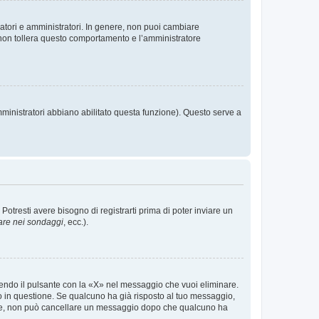
ratori e amministratori. In genere, non puoi cambiare
 non tollera questo comportamento e l’amministratore
mministratori abbiano abilitato questa funzione). Questo serve a
tresti avere bisogno di registrarti prima di poter inviare un
are nei sondaggi
, ecc.).
endo il pulsante con la «X» nel messaggio che vuoi eliminare.
in questione. Se qualcuno ha già risposto al tuo messaggio,
mente, non può cancellare un messaggio dopo che qualcuno ha