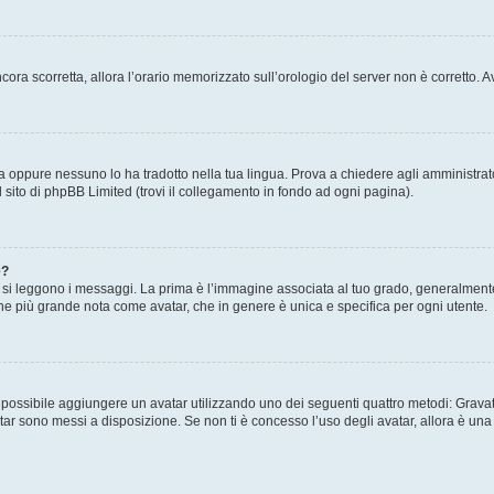
 ancora scorretta, allora l’orario memorizzato sull’orologio del server non è corretto
a oppure nessuno lo ha tradotto nella tua lingua. Prova a chiedere agli amministrator
l sito di phpBB Limited (trovi il collegamento in fondo ad ogni pagina).
e?
 leggono i messaggi. La prima è l’immagine associata al tuo grado, generalmente ha
agine più grande nota come avatar, che in genere è unica e specifica per ogni utente.
” è possibile aggiungere un avatar utilizzando uno dei seguenti quattro metodi: Gra
atar sono messi a disposizione. Se non ti è concesso l’uso degli avatar, allora è un