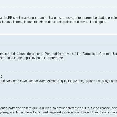
 da phpBB che ti mantengono autenticato e connesso, oltre a permetterti ad esempio d
cita dal sistema, la cancellazione dei cookie potrebbe risolvere tali disguidi.
servate nel database del sistema. Per modificarle vai sul tuo Pannello di Controllo
re tutte le tue impostazioni e le preferenze.
a?
zione
Nascondi il tuo stato in linea
. Attivando questa opzione, apparirai solo agli ammi
ndo potrebbe essere quella di un fuso orario differente dal tuo. Se così fosse, devi 
ydney, ecc. Nota che solo gli utenti registrati possono cambiare il fuso orario e mol