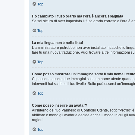
Top
Ho cambiato il fuso orario ma l’ora è ancora sbagliata
Se sei sicuro di aver impostato il fuso orario corretto e l’ora è
Top
La mia lingua non è nella lista!
L’amministratore potrebbe non aver installato il pacchetto lingu
fare tu una nuova traduzione. Puoi trovare altre informazioni su
Top
Come posso mostrare un’immagine sotto il mio nome utent
Ci possono essere due immagini sotto un nome utente quando si
interventi hai scritto o il tuo livello. Sotto può esserci un’imm
Top
Come posso inserire un avatar?
All’interno del tuo Pannello di Controllo Utente, sotto “Profilo
abilitare o meno gli avatar e decide anche il modo in cui gli av
ragioni.
Top