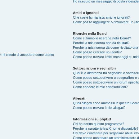
Ho ricevuto un messaggio di posta indeside
Amici e ignorati
Che cos’è la mia lista amici e ignorati?
Come posso aggiungere o rimuovere un utente
Ricerche nella Board
Come si fanno le ricerche nella Board?
Perché la mia ricerca non dà risultati?
Perché la mia ricerca dà come risultato una
Come posso cercare un utente?
nte mi chiede di accedere come utente
Come posso trovare i miei messaggi e i mie
Sottoscrizioni e segnalibri
Qual è la differenza fra segnalibri e sottoscr
Come posso sottoscrivere un segnalibro o 
Come posso sottoscrivere un forum specifi
Come cancello le mie sottoscrizioni?
Allegati
Quali allegati sono ammessi in questa Boar
Come posso trovare i miei allegati?
Informazioni su phpBB
Chi ha scritto questo programma?
Perché la caratteristica X non è disponibile?
Chi devo contattare per segnalare abusi e/o
Come posso contattare un amministratore 