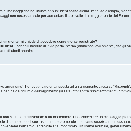
mero di messaggi che hai inviato oppure identificano alcuni utenti, ad esempio, mode
ssaggi non necessari solo per aumentare il tuo livello. La maggior parte dei Forum
 di un utente mi chiede di accedere come utente registrato?
altri utenti usando il modulo di invio posta interno (ammesso, ovviamente, che gli a
arte di utenti anonimi.
 argomento”. Per pubblicare una risposta ad un argomento, clicca su “Rispondi”. Po
la pagina del forum o dell’argomento (la lista
Puoi aprire nuovi argomenti
,
Puoi vot
 tu non sia un amministratore o un moderatore. Puoi cancellare un messaggio prem
iodo di tempo dopo il suo inserimento) premendo il pulsante
modifica
nel messaggio 
nto dove viene indicato quante volte l’hai modificato. Un utente normale, general