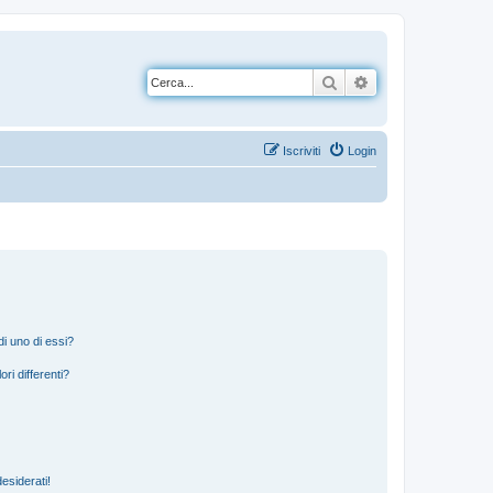
Cerca
Ricerca avanzata
Iscriviti
Login
i uno di essi?
ri differenti?
esiderati!