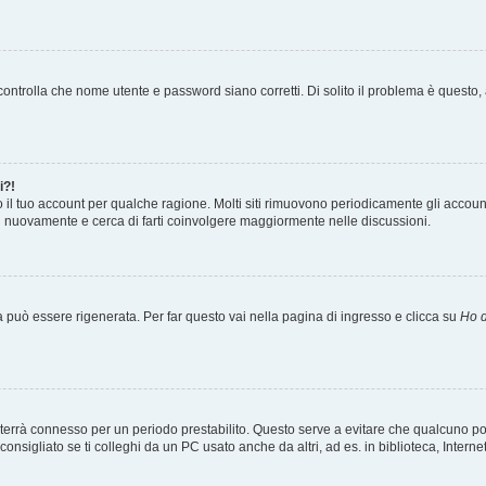
ontrolla che nome utente e password siano corretti. Di solito il problema è questo, a
i?!
o il tuo account per qualche ragione. Molti siti rimuovono periodicamente gli accoun
ti nuovamente e cerca di farti coinvolgere maggiormente nelle discussioni.
uò essere rigenerata. Per far questo vai nella pagina di ingresso e clicca su
Ho d
a ti terrà connesso per un periodo prestabilito. Questo serve a evitare che qualcuno
sigliato se ti colleghi da un PC usato anche da altri, ad es. in biblioteca, Internet