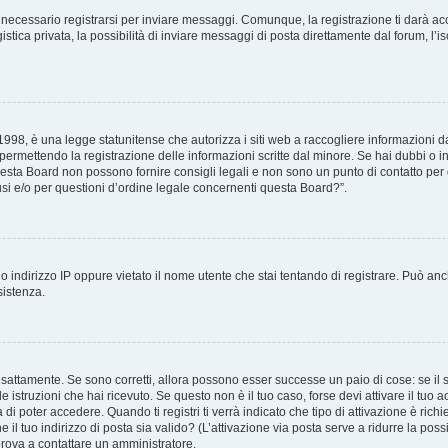
necessario registrarsi per inviare messaggi. Comunque, la registrazione ti darà acce
tica privata, la possibilità di inviare messaggi di posta direttamente dal forum, l’is
98, è una legge statunitense che autorizza i siti web a raccogliere informazioni da 
, permettendo la registrazione delle informazioni scritte dal minore. Se hai dubbi o i
esta Board non possono fornire consigli legali e non sono un punto di contatto per q
i e/o per questioni d’ordine legale concernenti questa Board?”.
 indirizzo IP oppure vietato il nome utente che stai tentando di registrare. Può anch
sistenza.
sattamente. Se sono corretti, allora possono esser successe un paio di cose: se il 
le istruzioni che hai ricevuto. Se questo non è il tuo caso, forse devi attivare il tu
di poter accedere. Quando ti registri ti verrà indicato che tipo di attivazione è richi
e il tuo indirizzo di posta sia valido? (L’attivazione via posta serve a ridurre la po
 prova a contattare un amministratore.