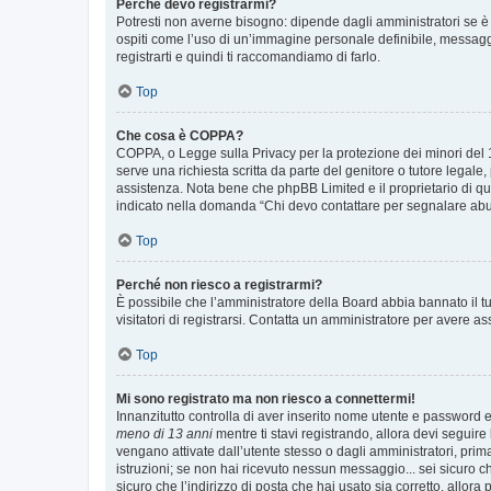
Perché devo registrarmi?
Potresti non averne bisogno: dipende dagli amministratori se è 
ospiti come l’uso di un’immagine personale definibile, messaggis
registrarti e quindi ti raccomandiamo di farlo.
Top
Che cosa è COPPA?
COPPA, o Legge sulla Privacy per la protezione dei minori del 19
serve una richiesta scritta da parte del genitore o tutore legale
assistenza. Nota bene che phpBB Limited e il proprietario di qu
indicato nella domanda “Chi devo contattare per segnalare abus
Top
Perché non riesco a registrarmi?
È possibile che l’amministratore della Board abbia bannato il tuo
visitatori di registrarsi. Contatta un amministratore per avere as
Top
Mi sono registrato ma non riesco a connettermi!
Innanzitutto controlla di aver inserito nome utente e password e
meno di 13 anni
mentre ti stavi registrando, allora devi seguire 
vengano attivate dall’utente stesso o dagli amministratori, prima 
istruzioni; se non hai ricevuto nessun messaggio... sei sicuro ch
sicuro che l’indirizzo di posta che hai usato sia corretto, allora