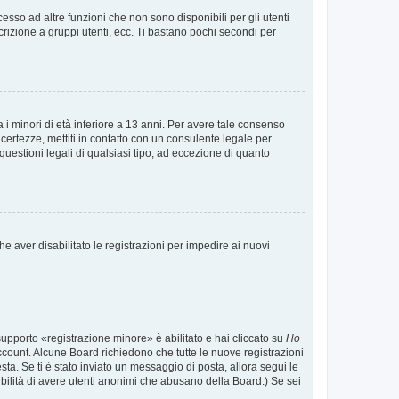
sso ad altre funzioni che non sono disponibili per gli utenti
crizione a gruppi utenti, ecc. Ti bastano pochi secondi per
i minori di età inferiore a 13 anni. Per avere tale consenso
ncertezze, mettiti in contatto con un consulente legale per
uestioni legali di qualsiasi tipo, ad eccezione di quanto
e aver disabilitato le registrazioni per impedire ai nuovi
supporto «registrazione minore» è abilitato e hai cliccato su
Ho
o account. Alcune Board richiedono che tutte le nuove registrazioni
esta. Se ti è stato inviato un messaggio di posta, allora segui le
ssibilità di avere utenti anonimi che abusano della Board.) Se sei