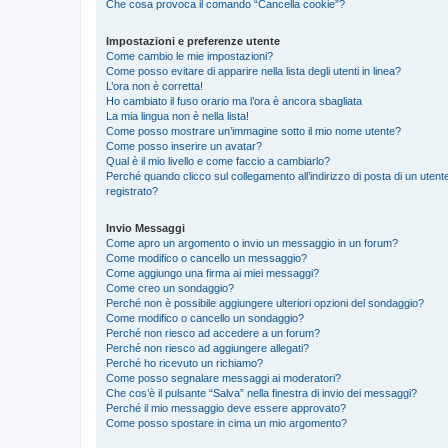
Che cosa provoca il comando “Cancella cookie”?
Impostazioni e preferenze utente
Come cambio le mie impostazioni?
Come posso evitare di apparire nella lista degli utenti in linea?
L’ora non è corretta!
Ho cambiato il fuso orario ma l’ora è ancora sbagliata
La mia lingua non è nella lista!
Come posso mostrare un’immagine sotto il mio nome utente?
Come posso inserire un avatar?
Qual è il mio livello e come faccio a cambiarlo?
Perché quando clicco sul collegamento all’indirizzo di posta di un ute
registrato?
Invio Messaggi
Come apro un argomento o invio un messaggio in un forum?
Come modifico o cancello un messaggio?
Come aggiungo una firma ai miei messaggi?
Come creo un sondaggio?
Perché non è possibile aggiungere ulteriori opzioni del sondaggio?
Come modifico o cancello un sondaggio?
Perché non riesco ad accedere a un forum?
Perché non riesco ad aggiungere allegati?
Perché ho ricevuto un richiamo?
Come posso segnalare messaggi ai moderatori?
Che cos’è il pulsante “Salva” nella finestra di invio dei messaggi?
Perché il mio messaggio deve essere approvato?
Come posso spostare in cima un mio argomento?