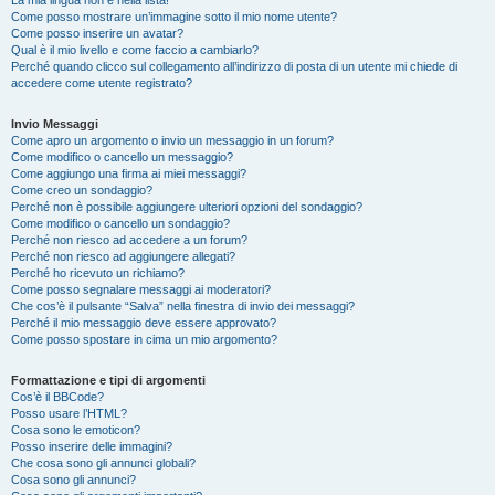
La mia lingua non è nella lista!
Come posso mostrare un’immagine sotto il mio nome utente?
Come posso inserire un avatar?
Qual è il mio livello e come faccio a cambiarlo?
Perché quando clicco sul collegamento all’indirizzo di posta di un utente mi chiede di
accedere come utente registrato?
Invio Messaggi
Come apro un argomento o invio un messaggio in un forum?
Come modifico o cancello un messaggio?
Come aggiungo una firma ai miei messaggi?
Come creo un sondaggio?
Perché non è possibile aggiungere ulteriori opzioni del sondaggio?
Come modifico o cancello un sondaggio?
Perché non riesco ad accedere a un forum?
Perché non riesco ad aggiungere allegati?
Perché ho ricevuto un richiamo?
Come posso segnalare messaggi ai moderatori?
Che cos’è il pulsante “Salva” nella finestra di invio dei messaggi?
Perché il mio messaggio deve essere approvato?
Come posso spostare in cima un mio argomento?
Formattazione e tipi di argomenti
Cos’è il BBCode?
Posso usare l’HTML?
Cosa sono le emoticon?
Posso inserire delle immagini?
Che cosa sono gli annunci globali?
Cosa sono gli annunci?