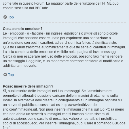
come tale in questo Forum. La maggior parte delle funzioni dell’HTML può
essere sostituita dal BBCode.
Top
Cosa sono le emoticon?
Le «emoticon» o «faccine» (in inglese,
emoticons
o
smileys
) sono piccole
immagini che possono essere usate per esprimere una sensazione o
un’emozione con pochi caratteri; ad es. :) significa felice, :( significa triste.
Questo Forum trasforma automaticamente queste serie di caratteri in immagini.
La lista completa delle emoticon è visibile nella pagina di invio messaggi.
Cerca di non esagerare nell’uso delle emoticon, possono facilmente rendere
un messaggio illeggibile, e un moderatore potrebbe decidere di modificarlo o
addirittura rimuoverlo.
Top
Posso inserire delle immagini?
Sì, puoi inserire delle immagini nei tuoi messaggi. Se l’amministratore
permette gli allegati è possibile caricare delle immagini direttamente sulla
Board; in alternativa devi creare un collegamento a un’immagine ospitata su
un server di pubblico accesso, ad es. http://www.indirizzo-del-
sito.com/immagine.gif. Non puoi inserire immagini che hai sul tuo PC (a meno
che non abbia un server!) o immagini che si trovano dietro sistemi di
autenticazione, come caselle di posta tipo yahoo o hotmail, siti protetti da
codici di accesso, ecc. Per inserire l’immagine, puoi usare il comando BBCode
[img].