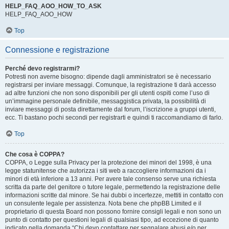
HELP_FAQ_AOO_HOW_TO_ASK
HELP_FAQ_AOO_HOW
Top
Connessione e registrazione
Perché devo registrarmi?
Potresti non averne bisogno: dipende dagli amministratori se è necessario
registrarsi per inviare messaggi. Comunque, la registrazione ti darà accesso
ad altre funzioni che non sono disponibili per gli utenti ospiti come l’uso di
un’immagine personale definibile, messaggistica privata, la possibilità di
inviare messaggi di posta direttamente dal forum, l’iscrizione a gruppi utenti,
ecc. Ti bastano pochi secondi per registrarti e quindi ti raccomandiamo di farlo.
Top
Che cosa è COPPA?
COPPA, o Legge sulla Privacy per la protezione dei minori del 1998, è una
legge statunitense che autorizza i siti web a raccogliere informazioni da i
minori di età inferiore a 13 anni. Per avere tale consenso serve una richiesta
scritta da parte del genitore o tutore legale, permettendo la registrazione delle
informazioni scritte dal minore. Se hai dubbi o incertezze, mettiti in contatto con
un consulente legale per assistenza. Nota bene che phpBB Limited e il
proprietario di questa Board non possono fornire consigli legali e non sono un
punto di contatto per questioni legali di qualsiasi tipo, ad eccezione di quanto
indicato nella domanda “Chi devo contattare per segnalare abusi e/o per