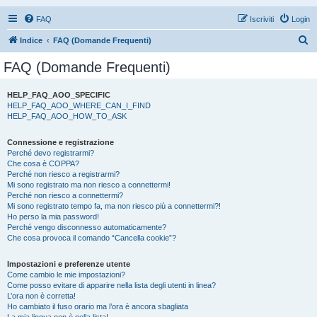
FAQ
Iscriviti
Login
C
Indice
FAQ (Domande Frequenti)
e
FAQ (Domande Frequenti)
r
c
HELP_FAQ_AOO_SPECIFIC
HELP_FAQ_AOO_WHERE_CAN_I_FIND
a
HELP_FAQ_AOO_HOW_TO_ASK
Connessione e registrazione
Perché devo registrarmi?
Che cosa è COPPA?
Perché non riesco a registrarmi?
Mi sono registrato ma non riesco a connettermi!
Perché non riesco a connettermi?
Mi sono registrato tempo fa, ma non riesco più a connettermi?!
Ho perso la mia password!
Perché vengo disconnesso automaticamente?
Che cosa provoca il comando “Cancella cookie”?
Impostazioni e preferenze utente
Come cambio le mie impostazioni?
Come posso evitare di apparire nella lista degli utenti in linea?
L’ora non è corretta!
Ho cambiato il fuso orario ma l’ora è ancora sbagliata