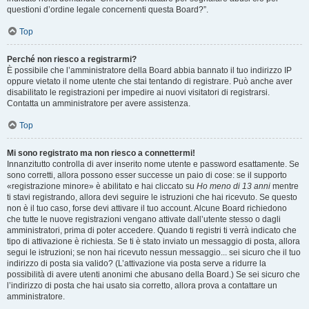
questioni d’ordine legale concernenti questa Board?”.
Top
Perché non riesco a registrarmi?
È possibile che l’amministratore della Board abbia bannato il tuo indirizzo IP
oppure vietato il nome utente che stai tentando di registrare. Può anche aver
disabilitato le registrazioni per impedire ai nuovi visitatori di registrarsi.
Contatta un amministratore per avere assistenza.
Top
Mi sono registrato ma non riesco a connettermi!
Innanzitutto controlla di aver inserito nome utente e password esattamente. Se
sono corretti, allora possono esser successe un paio di cose: se il supporto
«registrazione minore» è abilitato e hai cliccato su
Ho meno di 13 anni
mentre
ti stavi registrando, allora devi seguire le istruzioni che hai ricevuto. Se questo
non è il tuo caso, forse devi attivare il tuo account. Alcune Board richiedono
che tutte le nuove registrazioni vengano attivate dall’utente stesso o dagli
amministratori, prima di poter accedere. Quando ti registri ti verrà indicato che
tipo di attivazione è richiesta. Se ti è stato inviato un messaggio di posta, allora
segui le istruzioni; se non hai ricevuto nessun messaggio... sei sicuro che il tuo
indirizzo di posta sia valido? (L’attivazione via posta serve a ridurre la
possibilità di avere utenti anonimi che abusano della Board.) Se sei sicuro che
l’indirizzo di posta che hai usato sia corretto, allora prova a contattare un
amministratore.