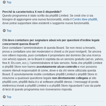
Top
Perché la caratteristica X non è disponibile?
Questo programma è stato scritto da phpBB Limited. Se credi che ci sia
bisogno di aggiungere una nuova funzionalità, visita il
Centro Idee phpBB
,
dove potrai supportare idee esistenti o suggerire nuove funzionalità.
Top
Chi devo contattare per segnalare abusi e/o per questioni d’ordine legale
concernenti questa Board?
Devi contattare l’amministratore di questa Board. Se non riesci a trovarlo,
prova a contattare uno dei moderatori e chiedi a chi puoi rivolgerti. Se ancora
non ottieni risposta, puoi contattare il proprietario del dominio (fai una ricerca
con
whois
) oppure, se la Board è ospitata da un servizio gratuito (ad es. yahoo,
free.fr, f2s.com, ecc.), l’amministratore di tale servizio. Nota che phpBB Limited
e phpBB Store non hanno
assolutamente alcun controllo
e non possono
essere ritenuti responsabili di come, dove e da chi viene utilizzata questa
Board. È assolutamente inutile contattare phpBB Limited o phpBB Store in
relazione a qualsiasi questione legale
non direttamente collegata
al sito
phpBB.com, phpBB-Italia.it o al software phpBB stesso. I messaggi di posta
elettronica inviati a phpBB Limited o a phpBB Store riguardanti l’uso da parte
di terzi di questo programma non riceveranno risposta.
Top