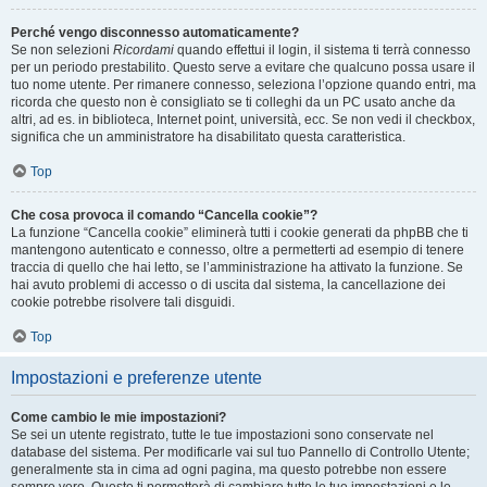
Perché vengo disconnesso automaticamente?
Se non selezioni
Ricordami
quando effettui il login, il sistema ti terrà connesso
per un periodo prestabilito. Questo serve a evitare che qualcuno possa usare il
tuo nome utente. Per rimanere connesso, seleziona l’opzione quando entri, ma
ricorda che questo non è consigliato se ti colleghi da un PC usato anche da
altri, ad es. in biblioteca, Internet point, università, ecc. Se non vedi il checkbox,
significa che un amministratore ha disabilitato questa caratteristica.
Top
Che cosa provoca il comando “Cancella cookie”?
La funzione “Cancella cookie” eliminerà tutti i cookie generati da phpBB che ti
mantengono autenticato e connesso, oltre a permetterti ad esempio di tenere
traccia di quello che hai letto, se l’amministrazione ha attivato la funzione. Se
hai avuto problemi di accesso o di uscita dal sistema, la cancellazione dei
cookie potrebbe risolvere tali disguidi.
Top
Impostazioni e preferenze utente
Come cambio le mie impostazioni?
Se sei un utente registrato, tutte le tue impostazioni sono conservate nel
database del sistema. Per modificarle vai sul tuo Pannello di Controllo Utente;
generalmente sta in cima ad ogni pagina, ma questo potrebbe non essere