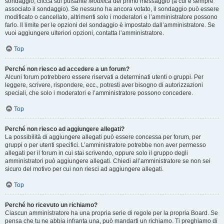
sondaggio, clicca sul pulsante
Modifica
del primo messaggio (a cui è sempre
associato il sondaggio). Se nessuno ha ancora votato, il sondaggio può essere
modificato o cancellato, altrimenti solo i moderatori e l’amministratore possono
farlo. Il limite per le opzioni del sondaggio è impostato dall’amministratore. Se
vuoi aggiungere ulteriori opzioni, contatta l’amministratore.
Top
Perché non riesco ad accedere a un forum?
Alcuni forum potrebbero essere riservati a determinati utenti o gruppi. Per
leggere, scrivere, rispondere, ecc., potresti aver bisogno di autorizzazioni
speciali, che solo i moderatori e l’amministratore possono concedere.
Top
Perché non riesco ad aggiungere allegati?
La possibilità di aggiungere allegati può essere concessa per forum, per
gruppi o per utenti specifici. L’amministratore potrebbe non aver permesso
allegati per il forum in cui stai scrivendo, oppure solo il gruppo degli
amministratori può aggiungere allegati. Chiedi all’amministratore se non sei
sicuro del motivo per cui non riesci ad aggiungere allegati.
Top
Perché ho ricevuto un richiamo?
Ciascun amministratore ha una propria serie di regole per la propria Board. Se
pensa che tu ne abbia infranta una, può mandarti un richiamo. Ti preghiamo di