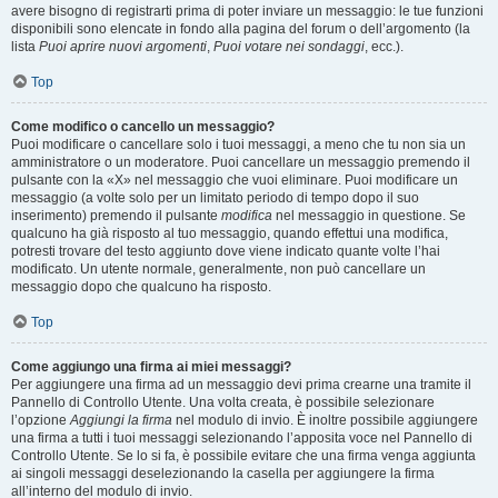
avere bisogno di registrarti prima di poter inviare un messaggio: le tue funzioni
disponibili sono elencate in fondo alla pagina del forum o dell’argomento (la
lista
Puoi aprire nuovi argomenti
,
Puoi votare nei sondaggi
, ecc.).
Top
Come modifico o cancello un messaggio?
Puoi modificare o cancellare solo i tuoi messaggi, a meno che tu non sia un
amministratore o un moderatore. Puoi cancellare un messaggio premendo il
pulsante con la «X» nel messaggio che vuoi eliminare. Puoi modificare un
messaggio (a volte solo per un limitato periodo di tempo dopo il suo
inserimento) premendo il pulsante
modifica
nel messaggio in questione. Se
qualcuno ha già risposto al tuo messaggio, quando effettui una modifica,
potresti trovare del testo aggiunto dove viene indicato quante volte l’hai
modificato. Un utente normale, generalmente, non può cancellare un
messaggio dopo che qualcuno ha risposto.
Top
Come aggiungo una firma ai miei messaggi?
Per aggiungere una firma ad un messaggio devi prima crearne una tramite il
Pannello di Controllo Utente. Una volta creata, è possibile selezionare
l’opzione
Aggiungi la firma
nel modulo di invio. È inoltre possibile aggiungere
una firma a tutti i tuoi messaggi selezionando l’apposita voce nel Pannello di
Controllo Utente. Se lo si fa, è possibile evitare che una firma venga aggiunta
ai singoli messaggi deselezionando la casella per aggiungere la firma
all’interno del modulo di invio.