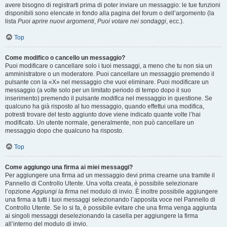
avere bisogno di registrarti prima di poter inviare un messaggio: le tue funzioni
disponibili sono elencate in fondo alla pagina del forum o dell’argomento (la
lista
Puoi aprire nuovi argomenti
,
Puoi votare nei sondaggi
, ecc.).
Top
Come modifico o cancello un messaggio?
Puoi modificare o cancellare solo i tuoi messaggi, a meno che tu non sia un
amministratore o un moderatore. Puoi cancellare un messaggio premendo il
pulsante con la «X» nel messaggio che vuoi eliminare. Puoi modificare un
messaggio (a volte solo per un limitato periodo di tempo dopo il suo
inserimento) premendo il pulsante
modifica
nel messaggio in questione. Se
qualcuno ha già risposto al tuo messaggio, quando effettui una modifica,
potresti trovare del testo aggiunto dove viene indicato quante volte l’hai
modificato. Un utente normale, generalmente, non può cancellare un
messaggio dopo che qualcuno ha risposto.
Top
Come aggiungo una firma ai miei messaggi?
Per aggiungere una firma ad un messaggio devi prima crearne una tramite il
Pannello di Controllo Utente. Una volta creata, è possibile selezionare
l’opzione
Aggiungi la firma
nel modulo di invio. È inoltre possibile aggiungere
una firma a tutti i tuoi messaggi selezionando l’apposita voce nel Pannello di
Controllo Utente. Se lo si fa, è possibile evitare che una firma venga aggiunta
ai singoli messaggi deselezionando la casella per aggiungere la firma
all’interno del modulo di invio.