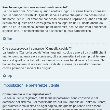
Perché vengo disconnesso automaticamente?
Se non selezioni
Ricordami
quando effettui il login, il sistema ti terrà connesso
per un periodo prestabilito. Questo serve a evitare che qualcuno possa usare il
tuo nome utente. Per rimanere connesso, seleziona l’opzione quando entri, ma
ricorda che questo non è consigliato se ti colleghi da un PC usato anche da
altri, ad es. in biblioteca, Internet point, università, ecc. Se non vedi il checkbox,
significa che un amministratore ha disabilitato questa caratteristica.
Top
Che cosa provoca il comando “Cancella cookie”?
La funzione “Cancella cookie” eliminerà tutti i cookie generati da phpBB che ti
mantengono autenticato e connesso, oltre a permetterti ad esempio di tenere
traccia di quello che hai letto, se l’amministrazione ha attivato la funzione. Se
hai avuto problemi di accesso o di uscita dal sistema, la cancellazione dei
cookie potrebbe risolvere tali disguidi.
Top
Impostazioni e preferenze utente
Come cambio le mie impostazioni?
Se sei un utente registrato, tutte le tue impostazioni sono conservate nel
database del sistema. Per modificarle vai sul tuo Pannello di Controllo Utente;
generalmente sta in cima ad ogni pagina, ma questo potrebbe non essere