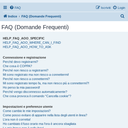
FAQ
Iscriviti
Login
C
Indice
FAQ (Domande Frequenti)
e
FAQ (Domande Frequenti)
r
c
HELP_FAQ_AOO_SPECIFIC
HELP_FAQ_AOO_WHERE_CAN_I_FIND
a
HELP_FAQ_AOO_HOW_TO_ASK
Connessione e registrazione
Perché devo registrarmi?
Che cosa è COPPA?
Perché non riesco a registrarmi?
Mi sono registrato ma non riesco a connettermi!
Perché non riesco a connettermi?
Mi sono registrato tempo fa, ma non riesco più a connettermi?!
Ho perso la mia password!
Perché vengo disconnesso automaticamente?
Che cosa provoca il comando “Cancella cookie”?
Impostazioni e preferenze utente
Come cambio le mie impostazioni?
Come posso evitare di apparire nella lista degli utenti in linea?
L’ora non è corretta!
Ho cambiato il fuso orario ma l’ora è ancora sbagliata