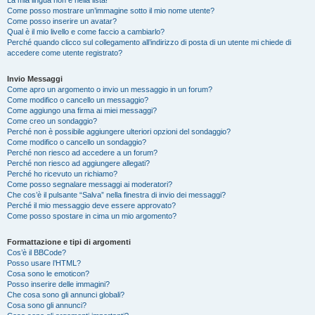
La mia lingua non è nella lista!
Come posso mostrare un’immagine sotto il mio nome utente?
Come posso inserire un avatar?
Qual è il mio livello e come faccio a cambiarlo?
Perché quando clicco sul collegamento all’indirizzo di posta di un utente mi chiede di
accedere come utente registrato?
Invio Messaggi
Come apro un argomento o invio un messaggio in un forum?
Come modifico o cancello un messaggio?
Come aggiungo una firma ai miei messaggi?
Come creo un sondaggio?
Perché non è possibile aggiungere ulteriori opzioni del sondaggio?
Come modifico o cancello un sondaggio?
Perché non riesco ad accedere a un forum?
Perché non riesco ad aggiungere allegati?
Perché ho ricevuto un richiamo?
Come posso segnalare messaggi ai moderatori?
Che cos’è il pulsante “Salva” nella finestra di invio dei messaggi?
Perché il mio messaggio deve essere approvato?
Come posso spostare in cima un mio argomento?
Formattazione e tipi di argomenti
Cos’è il BBCode?
Posso usare l’HTML?
Cosa sono le emoticon?
Posso inserire delle immagini?
Che cosa sono gli annunci globali?
Cosa sono gli annunci?