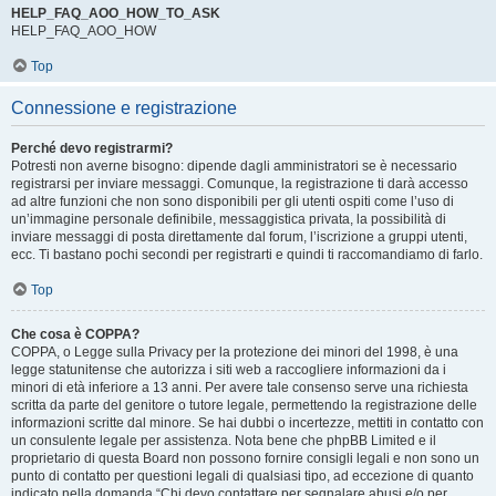
HELP_FAQ_AOO_HOW_TO_ASK
HELP_FAQ_AOO_HOW
Top
Connessione e registrazione
Perché devo registrarmi?
Potresti non averne bisogno: dipende dagli amministratori se è necessario
registrarsi per inviare messaggi. Comunque, la registrazione ti darà accesso
ad altre funzioni che non sono disponibili per gli utenti ospiti come l’uso di
un’immagine personale definibile, messaggistica privata, la possibilità di
inviare messaggi di posta direttamente dal forum, l’iscrizione a gruppi utenti,
ecc. Ti bastano pochi secondi per registrarti e quindi ti raccomandiamo di farlo.
Top
Che cosa è COPPA?
COPPA, o Legge sulla Privacy per la protezione dei minori del 1998, è una
legge statunitense che autorizza i siti web a raccogliere informazioni da i
minori di età inferiore a 13 anni. Per avere tale consenso serve una richiesta
scritta da parte del genitore o tutore legale, permettendo la registrazione delle
informazioni scritte dal minore. Se hai dubbi o incertezze, mettiti in contatto con
un consulente legale per assistenza. Nota bene che phpBB Limited e il
proprietario di questa Board non possono fornire consigli legali e non sono un
punto di contatto per questioni legali di qualsiasi tipo, ad eccezione di quanto
indicato nella domanda “Chi devo contattare per segnalare abusi e/o per