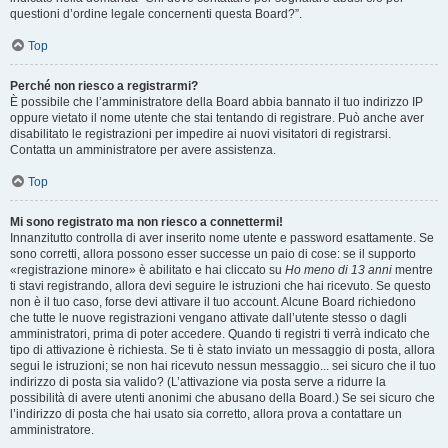
questioni d’ordine legale concernenti questa Board?”.
Top
Perché non riesco a registrarmi?
È possibile che l’amministratore della Board abbia bannato il tuo indirizzo IP
oppure vietato il nome utente che stai tentando di registrare. Può anche aver
disabilitato le registrazioni per impedire ai nuovi visitatori di registrarsi.
Contatta un amministratore per avere assistenza.
Top
Mi sono registrato ma non riesco a connettermi!
Innanzitutto controlla di aver inserito nome utente e password esattamente. Se
sono corretti, allora possono esser successe un paio di cose: se il supporto
«registrazione minore» è abilitato e hai cliccato su
Ho meno di 13 anni
mentre
ti stavi registrando, allora devi seguire le istruzioni che hai ricevuto. Se questo
non è il tuo caso, forse devi attivare il tuo account. Alcune Board richiedono
che tutte le nuove registrazioni vengano attivate dall’utente stesso o dagli
amministratori, prima di poter accedere. Quando ti registri ti verrà indicato che
tipo di attivazione è richiesta. Se ti è stato inviato un messaggio di posta, allora
segui le istruzioni; se non hai ricevuto nessun messaggio... sei sicuro che il tuo
indirizzo di posta sia valido? (L’attivazione via posta serve a ridurre la
possibilità di avere utenti anonimi che abusano della Board.) Se sei sicuro che
l’indirizzo di posta che hai usato sia corretto, allora prova a contattare un
amministratore.