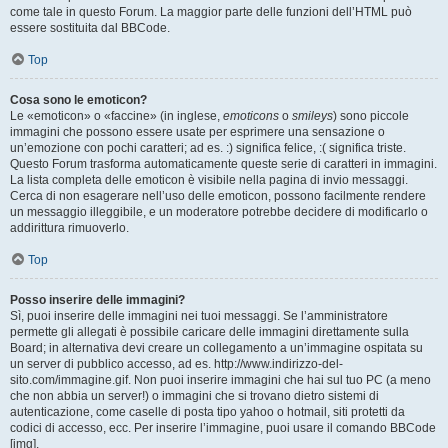
come tale in questo Forum. La maggior parte delle funzioni dell’HTML può
essere sostituita dal BBCode.
Top
Cosa sono le emoticon?
Le «emoticon» o «faccine» (in inglese,
emoticons
o
smileys
) sono piccole
immagini che possono essere usate per esprimere una sensazione o
un’emozione con pochi caratteri; ad es. :) significa felice, :( significa triste.
Questo Forum trasforma automaticamente queste serie di caratteri in immagini.
La lista completa delle emoticon è visibile nella pagina di invio messaggi.
Cerca di non esagerare nell’uso delle emoticon, possono facilmente rendere
un messaggio illeggibile, e un moderatore potrebbe decidere di modificarlo o
addirittura rimuoverlo.
Top
Posso inserire delle immagini?
Sì, puoi inserire delle immagini nei tuoi messaggi. Se l’amministratore
permette gli allegati è possibile caricare delle immagini direttamente sulla
Board; in alternativa devi creare un collegamento a un’immagine ospitata su
un server di pubblico accesso, ad es. http://www.indirizzo-del-
sito.com/immagine.gif. Non puoi inserire immagini che hai sul tuo PC (a meno
che non abbia un server!) o immagini che si trovano dietro sistemi di
autenticazione, come caselle di posta tipo yahoo o hotmail, siti protetti da
codici di accesso, ecc. Per inserire l’immagine, puoi usare il comando BBCode
[img].