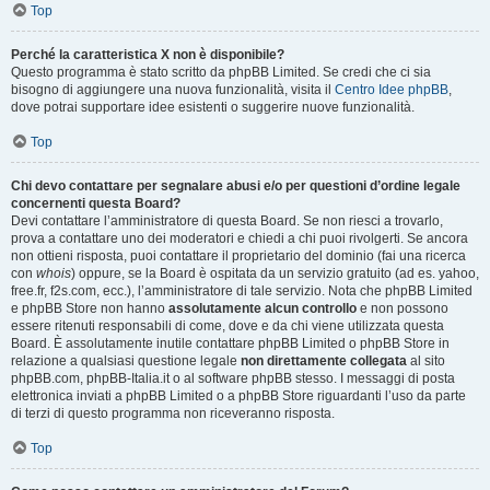
Top
Perché la caratteristica X non è disponibile?
Questo programma è stato scritto da phpBB Limited. Se credi che ci sia
bisogno di aggiungere una nuova funzionalità, visita il
Centro Idee phpBB
,
dove potrai supportare idee esistenti o suggerire nuove funzionalità.
Top
Chi devo contattare per segnalare abusi e/o per questioni d’ordine legale
concernenti questa Board?
Devi contattare l’amministratore di questa Board. Se non riesci a trovarlo,
prova a contattare uno dei moderatori e chiedi a chi puoi rivolgerti. Se ancora
non ottieni risposta, puoi contattare il proprietario del dominio (fai una ricerca
con
whois
) oppure, se la Board è ospitata da un servizio gratuito (ad es. yahoo,
free.fr, f2s.com, ecc.), l’amministratore di tale servizio. Nota che phpBB Limited
e phpBB Store non hanno
assolutamente alcun controllo
e non possono
essere ritenuti responsabili di come, dove e da chi viene utilizzata questa
Board. È assolutamente inutile contattare phpBB Limited o phpBB Store in
relazione a qualsiasi questione legale
non direttamente collegata
al sito
phpBB.com, phpBB-Italia.it o al software phpBB stesso. I messaggi di posta
elettronica inviati a phpBB Limited o a phpBB Store riguardanti l’uso da parte
di terzi di questo programma non riceveranno risposta.
Top