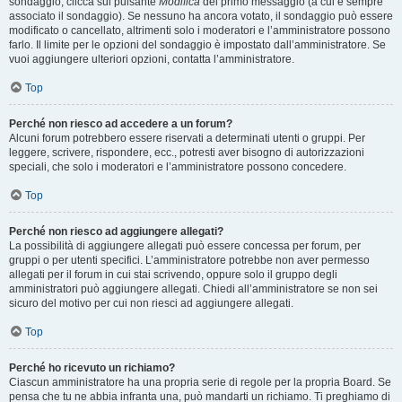
sondaggio, clicca sul pulsante
Modifica
del primo messaggio (a cui è sempre
associato il sondaggio). Se nessuno ha ancora votato, il sondaggio può essere
modificato o cancellato, altrimenti solo i moderatori e l’amministratore possono
farlo. Il limite per le opzioni del sondaggio è impostato dall’amministratore. Se
vuoi aggiungere ulteriori opzioni, contatta l’amministratore.
Top
Perché non riesco ad accedere a un forum?
Alcuni forum potrebbero essere riservati a determinati utenti o gruppi. Per
leggere, scrivere, rispondere, ecc., potresti aver bisogno di autorizzazioni
speciali, che solo i moderatori e l’amministratore possono concedere.
Top
Perché non riesco ad aggiungere allegati?
La possibilità di aggiungere allegati può essere concessa per forum, per
gruppi o per utenti specifici. L’amministratore potrebbe non aver permesso
allegati per il forum in cui stai scrivendo, oppure solo il gruppo degli
amministratori può aggiungere allegati. Chiedi all’amministratore se non sei
sicuro del motivo per cui non riesci ad aggiungere allegati.
Top
Perché ho ricevuto un richiamo?
Ciascun amministratore ha una propria serie di regole per la propria Board. Se
pensa che tu ne abbia infranta una, può mandarti un richiamo. Ti preghiamo di