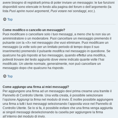
avere bisogno di registrarti prima di poter inviare un messaggio: le tue funzioni
disponibili sono elencate in fondo alla pagina del forum o dell’argomento (la
lista
Puoi aprire nuovi argomenti
,
Puoi votare nei sondaggi
, ecc.).
Top
Come modifico o cancello un messaggio?
Puoi modificare o cancellare solo i tuoi messaggi, a meno che tu non sia un
amministratore o un moderatore. Puoi cancellare un messaggio premendo il
pulsante con la «X» nel messaggio che vuoi eliminare. Puoi modificare un
messaggio (a volte solo per un limitato periodo di tempo dopo il suo
inserimento) premendo il pulsante
modifica
nel messaggio in questione. Se
qualcuno ha già risposto al tuo messaggio, quando effettui una modifica,
potresti trovare del testo aggiunto dove viene indicato quante volte l’hai
modificato. Un utente normale, generalmente, non può cancellare un
messaggio dopo che qualcuno ha risposto.
Top
Come aggiungo una firma ai miei messaggi?
Per aggiungere una firma ad un messaggio devi prima crearne una tramite il
Pannello di Controllo Utente. Una volta creata, è possibile selezionare
l’opzione
Aggiungi la firma
nel modulo di invio. È inoltre possibile aggiungere
una firma a tutti i tuoi messaggi selezionando l’apposita voce nel Pannello di
Controllo Utente. Se lo si fa, è possibile evitare che una firma venga aggiunta
ai singoli messaggi deselezionando la casella per aggiungere la firma
all’interno del modulo di invio.