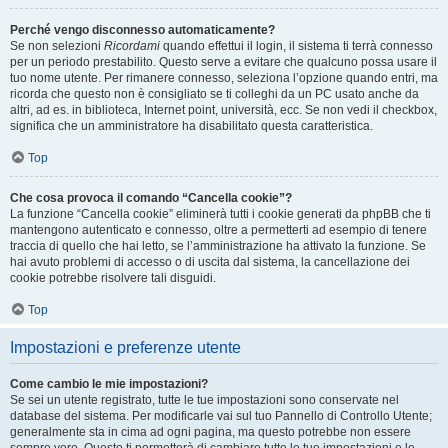
Perché vengo disconnesso automaticamente?
Se non selezioni
Ricordami
quando effettui il login, il sistema ti terrà connesso
per un periodo prestabilito. Questo serve a evitare che qualcuno possa usare il
tuo nome utente. Per rimanere connesso, seleziona l’opzione quando entri, ma
ricorda che questo non è consigliato se ti colleghi da un PC usato anche da
altri, ad es. in biblioteca, Internet point, università, ecc. Se non vedi il checkbox,
significa che un amministratore ha disabilitato questa caratteristica.
Top
Che cosa provoca il comando “Cancella cookie”?
La funzione “Cancella cookie” eliminerà tutti i cookie generati da phpBB che ti
mantengono autenticato e connesso, oltre a permetterti ad esempio di tenere
traccia di quello che hai letto, se l’amministrazione ha attivato la funzione. Se
hai avuto problemi di accesso o di uscita dal sistema, la cancellazione dei
cookie potrebbe risolvere tali disguidi.
Top
Impostazioni e preferenze utente
Come cambio le mie impostazioni?
Se sei un utente registrato, tutte le tue impostazioni sono conservate nel
database del sistema. Per modificarle vai sul tuo Pannello di Controllo Utente;
generalmente sta in cima ad ogni pagina, ma questo potrebbe non essere