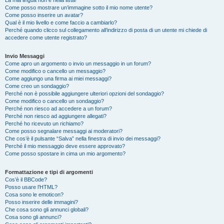
La mia lingua non è nella lista!
Come posso mostrare un’immagine sotto il mio nome utente?
Come posso inserire un avatar?
Qual è il mio livello e come faccio a cambiarlo?
Perché quando clicco sul collegamento all’indirizzo di posta di un utente mi chiede di
accedere come utente registrato?
Invio Messaggi
Come apro un argomento o invio un messaggio in un forum?
Come modifico o cancello un messaggio?
Come aggiungo una firma ai miei messaggi?
Come creo un sondaggio?
Perché non è possibile aggiungere ulteriori opzioni del sondaggio?
Come modifico o cancello un sondaggio?
Perché non riesco ad accedere a un forum?
Perché non riesco ad aggiungere allegati?
Perché ho ricevuto un richiamo?
Come posso segnalare messaggi ai moderatori?
Che cos’è il pulsante “Salva” nella finestra di invio dei messaggi?
Perché il mio messaggio deve essere approvato?
Come posso spostare in cima un mio argomento?
Formattazione e tipi di argomenti
Cos’è il BBCode?
Posso usare l’HTML?
Cosa sono le emoticon?
Posso inserire delle immagini?
Che cosa sono gli annunci globali?
Cosa sono gli annunci?