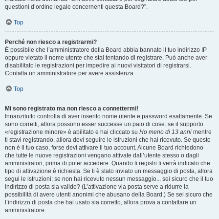
questioni d’ordine legale concernenti questa Board?”.
Top
Perché non riesco a registrarmi?
È possibile che l’amministratore della Board abbia bannato il tuo indirizzo IP
oppure vietato il nome utente che stai tentando di registrare. Può anche aver
disabilitato le registrazioni per impedire ai nuovi visitatori di registrarsi.
Contatta un amministratore per avere assistenza.
Top
Mi sono registrato ma non riesco a connettermi!
Innanzitutto controlla di aver inserito nome utente e password esattamente. Se
sono corretti, allora possono esser successe un paio di cose: se il supporto
«registrazione minore» è abilitato e hai cliccato su
Ho meno di 13 anni
mentre
ti stavi registrando, allora devi seguire le istruzioni che hai ricevuto. Se questo
non è il tuo caso, forse devi attivare il tuo account. Alcune Board richiedono
che tutte le nuove registrazioni vengano attivate dall’utente stesso o dagli
amministratori, prima di poter accedere. Quando ti registri ti verrà indicato che
tipo di attivazione è richiesta. Se ti è stato inviato un messaggio di posta, allora
segui le istruzioni; se non hai ricevuto nessun messaggio... sei sicuro che il tuo
indirizzo di posta sia valido? (L’attivazione via posta serve a ridurre la
possibilità di avere utenti anonimi che abusano della Board.) Se sei sicuro che
l’indirizzo di posta che hai usato sia corretto, allora prova a contattare un
amministratore.