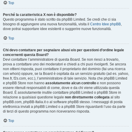
Top
Perché la caratteristica X non è disponibile?
Questo programma è stato scritto da phpBB Limited. Se credi che ci sia
bisogno di aggiungere una nuova funzionalità, visita il
Centro Idee phpBB
,
dove potrai supportare idee esistenti o suggerire nuove funzionalità.
Top
Chi devo contattare per segnalare abusi e/o per questioni d’ordine legale
concernenti questa Board?
Devi contattare l’amministratore di questa Board. Se non riesci a trovarlo,
prova a contattare uno dei moderatori e chiedi a chi puoi rivolgerti. Se ancora
non ottieni risposta, puoi contattare il proprietario del dominio (fai una ricerca
con
whois
) oppure, se la Board è ospitata da un servizio gratuito (ad es. yahoo,
free.fr, f2s.com, ecc.), l’amministratore di tale servizio. Nota che phpBB Limited
e phpBB Store non hanno
assolutamente alcun controllo
e non possono
essere ritenuti responsabili di come, dove e da chi viene utilizzata questa
Board. È assolutamente inutile contattare phpBB Limited o phpBB Store in
relazione a qualsiasi questione legale
non direttamente collegata
al sito
phpBB.com, phpBB-Italia.it o al software phpBB stesso. I messaggi di posta
elettronica inviati a phpBB Limited o a phpBB Store riguardanti l’uso da parte
di terzi di questo programma non riceveranno risposta.
Top