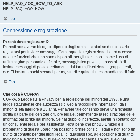
HELP_FAQ_AOO_HOW_TO_ASK
HELP_FAQ_AOO_HOW
Top
Connessione e registrazione
Perché devo registrarmi?
Potresti non averne bisogno: dipende dagli amministratori se è necessario
registrarsi per inviare messaggi. Comunque, la registrazione ti darà accesso
ad altre funzioni che non sono disponibili per gli utenti ospiti come l’uso di
un’immagine personale definibile, messaggistica privata, la possibilità di
inviare messaggi di posta direttamente dal forum, l’iscrizione a gruppi utenti,
ecc. Ti bastano pochi secondi per registrarti e quindi ti raccomandiamo di farlo.
Top
Che cosa è COPPA?
COPPA, o Legge sulla Privacy per la protezione dei minori del 1998, è una
legge statunitense che autorizza i siti web a raccogliere informazioni da i
minori di età inferiore a 13 anni. Per avere tale consenso serve una richiesta
scritta da parte del genitore o tutore legale, permettendo la registrazione delle
informazioni scritte dal minore. Se hai dubbi o incertezze, mettiti in contatto con
un consulente legale per assistenza. Nota bene che phpBB Limited e il
proprietario di questa Board non possono fornire consigli legali e non sono un
punto di contatto per questioni legali di qualsiasi tipo, ad eccezione di quanto
indicato nella domanda “Chi devo contattare per segnalare abusi e/o per