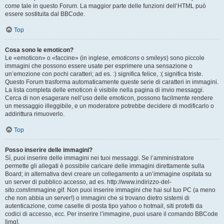
come tale in questo Forum. La maggior parte delle funzioni dell’HTML può
essere sostituita dal BBCode.
Top
Cosa sono le emoticon?
Le «emoticon» o «faccine» (in inglese,
emoticons
o
smileys
) sono piccole
immagini che possono essere usate per esprimere una sensazione o
un’emozione con pochi caratteri; ad es. :) significa felice, :( significa triste.
Questo Forum trasforma automaticamente queste serie di caratteri in immagini.
La lista completa delle emoticon è visibile nella pagina di invio messaggi.
Cerca di non esagerare nell’uso delle emoticon, possono facilmente rendere
un messaggio illeggibile, e un moderatore potrebbe decidere di modificarlo o
addirittura rimuoverlo.
Top
Posso inserire delle immagini?
Sì, puoi inserire delle immagini nei tuoi messaggi. Se l’amministratore
permette gli allegati è possibile caricare delle immagini direttamente sulla
Board; in alternativa devi creare un collegamento a un’immagine ospitata su
un server di pubblico accesso, ad es. http://www.indirizzo-del-
sito.com/immagine.gif. Non puoi inserire immagini che hai sul tuo PC (a meno
che non abbia un server!) o immagini che si trovano dietro sistemi di
autenticazione, come caselle di posta tipo yahoo o hotmail, siti protetti da
codici di accesso, ecc. Per inserire l’immagine, puoi usare il comando BBCode
[img].