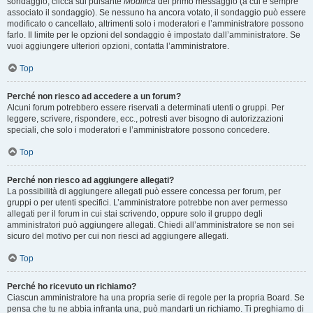
sondaggio, clicca sul pulsante
Modifica
del primo messaggio (a cui è sempre
associato il sondaggio). Se nessuno ha ancora votato, il sondaggio può essere
modificato o cancellato, altrimenti solo i moderatori e l’amministratore possono
farlo. Il limite per le opzioni del sondaggio è impostato dall’amministratore. Se
vuoi aggiungere ulteriori opzioni, contatta l’amministratore.
Top
Perché non riesco ad accedere a un forum?
Alcuni forum potrebbero essere riservati a determinati utenti o gruppi. Per
leggere, scrivere, rispondere, ecc., potresti aver bisogno di autorizzazioni
speciali, che solo i moderatori e l’amministratore possono concedere.
Top
Perché non riesco ad aggiungere allegati?
La possibilità di aggiungere allegati può essere concessa per forum, per
gruppi o per utenti specifici. L’amministratore potrebbe non aver permesso
allegati per il forum in cui stai scrivendo, oppure solo il gruppo degli
amministratori può aggiungere allegati. Chiedi all’amministratore se non sei
sicuro del motivo per cui non riesci ad aggiungere allegati.
Top
Perché ho ricevuto un richiamo?
Ciascun amministratore ha una propria serie di regole per la propria Board. Se
pensa che tu ne abbia infranta una, può mandarti un richiamo. Ti preghiamo di