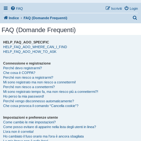
FAQ
Iscriviti
Login
C
Indice
FAQ (Domande Frequenti)
e
FAQ (Domande Frequenti)
r
c
HELP_FAQ_AOO_SPECIFIC
HELP_FAQ_AOO_WHERE_CAN_I_FIND
a
HELP_FAQ_AOO_HOW_TO_ASK
Connessione e registrazione
Perché devo registrarmi?
Che cosa è COPPA?
Perché non riesco a registrarmi?
Mi sono registrato ma non riesco a connettermi!
Perché non riesco a connettermi?
Mi sono registrato tempo fa, ma non riesco più a connettermi?!
Ho perso la mia password!
Perché vengo disconnesso automaticamente?
Che cosa provoca il comando “Cancella cookie”?
Impostazioni e preferenze utente
Come cambio le mie impostazioni?
Come posso evitare di apparire nella lista degli utenti in linea?
L’ora non è corretta!
Ho cambiato il fuso orario ma l’ora è ancora sbagliata