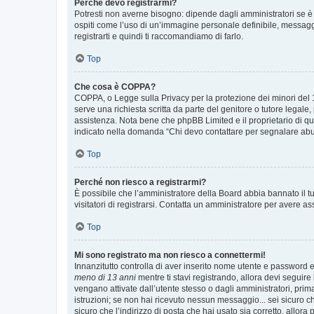
Perché devo registrarmi?
Potresti non averne bisogno: dipende dagli amministratori se è 
ospiti come l’uso di un’immagine personale definibile, messaggis
registrarti e quindi ti raccomandiamo di farlo.
Top
Che cosa è COPPA?
COPPA, o Legge sulla Privacy per la protezione dei minori del 19
serve una richiesta scritta da parte del genitore o tutore legale
assistenza. Nota bene che phpBB Limited e il proprietario di qu
indicato nella domanda “Chi devo contattare per segnalare abus
Top
Perché non riesco a registrarmi?
È possibile che l’amministratore della Board abbia bannato il tuo
visitatori di registrarsi. Contatta un amministratore per avere as
Top
Mi sono registrato ma non riesco a connettermi!
Innanzitutto controlla di aver inserito nome utente e password e
meno di 13 anni
mentre ti stavi registrando, allora devi seguire 
vengano attivate dall’utente stesso o dagli amministratori, prima 
istruzioni; se non hai ricevuto nessun messaggio... sei sicuro ch
sicuro che l’indirizzo di posta che hai usato sia corretto, allora