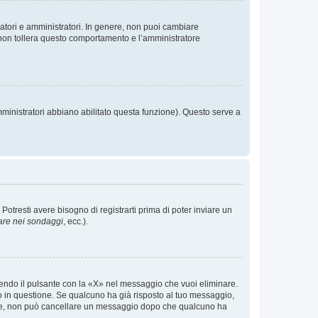
ratori e amministratori. In genere, non puoi cambiare
 non tollera questo comportamento e l’amministratore
mministratori abbiano abilitato questa funzione). Questo serve a
tresti avere bisogno di registrarti prima di poter inviare un
are nei sondaggi
, ecc.).
endo il pulsante con la «X» nel messaggio che vuoi eliminare.
in questione. Se qualcuno ha già risposto al tuo messaggio,
mente, non può cancellare un messaggio dopo che qualcuno ha