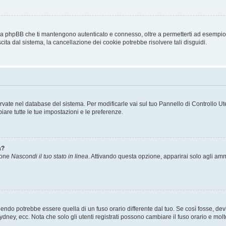
 da phpBB che ti mantengono autenticato e connesso, oltre a permetterti ad esempio d
cita dal sistema, la cancellazione dei cookie potrebbe risolvere tali disguidi.
servate nel database del sistema. Per modificarle vai sul tuo Pannello di Controllo
re tutte le tue impostazioni e le preferenze.
a?
zione
Nascondi il tuo stato in linea
. Attivando questa opzione, apparirai solo agli ammi
ndo potrebbe essere quella di un fuso orario differente dal tuo. Se così fosse, devi 
ydney, ecc. Nota che solo gli utenti registrati possono cambiare il fuso orario e mol