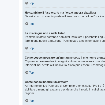
Top
Ho cambiato il fuso orario ma l’ora è ancora sbagliata
Se sei sicuro di aver impostato il fuso orario corretto e l’ora è
Top
La mia lingua non è nella lista!
L’amministratore potrebbe non aver installato il pacchetto lingu
fare tu una nuova traduzione. Puoi trovare altre informazioni su
Top
Come posso mostrare un’immagine sotto il mio nome utent
Ci possono essere due immagini sotto un nome utente quando si
interventi hai scritto o il tuo livello. Sotto può esserci un’imm
Top
Come posso inserire un avatar?
All’interno del tuo Pannello di Controllo Utente, sotto “Profilo
abilitare o meno gli avatar e decide anche il modo in cui gli av
ragioni.
Top