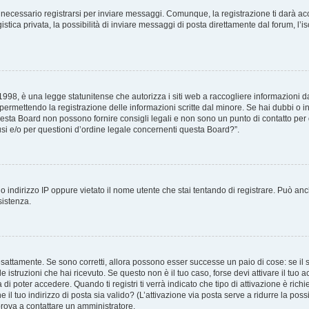
necessario registrarsi per inviare messaggi. Comunque, la registrazione ti darà acce
tica privata, la possibilità di inviare messaggi di posta direttamente dal forum, l’is
98, è una legge statunitense che autorizza i siti web a raccogliere informazioni da 
, permettendo la registrazione delle informazioni scritte dal minore. Se hai dubbi o i
esta Board non possono fornire consigli legali e non sono un punto di contatto per q
i e/o per questioni d’ordine legale concernenti questa Board?”.
 indirizzo IP oppure vietato il nome utente che stai tentando di registrare. Può anch
sistenza.
sattamente. Se sono corretti, allora possono esser successe un paio di cose: se il 
le istruzioni che hai ricevuto. Se questo non è il tuo caso, forse devi attivare il tu
di poter accedere. Quando ti registri ti verrà indicato che tipo di attivazione è richi
e il tuo indirizzo di posta sia valido? (L’attivazione via posta serve a ridurre la po
 prova a contattare un amministratore.