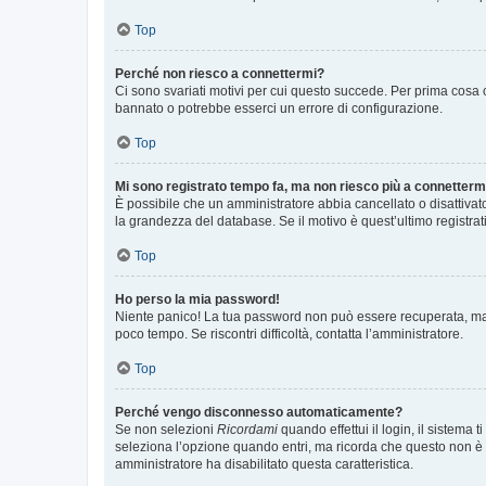
Top
Perché non riesco a connettermi?
Ci sono svariati motivi per cui questo succede. Per prima cosa c
bannato o potrebbe esserci un errore di configurazione.
Top
Mi sono registrato tempo fa, ma non riesco più a connetterm
È possibile che un amministratore abbia cancellato o disattivat
la grandezza del database. Se il motivo è quest’ultimo registra
Top
Ho perso la mia password!
Niente panico! La tua password non può essere recuperata, ma p
poco tempo. Se riscontri difficoltà, contatta l’amministratore.
Top
Perché vengo disconnesso automaticamente?
Se non selezioni
Ricordami
quando effettui il login, il sistem
seleziona l’opzione quando entri, ma ricorda che questo non è con
amministratore ha disabilitato questa caratteristica.