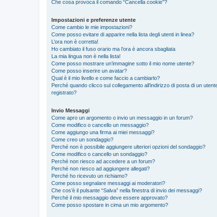
Che cosa provoca il comando “Cancella cookie”?
Impostazioni e preferenze utente
Come cambio le mie impostazioni?
Come posso evitare di apparire nella lista degli utenti in linea?
L’ora non è corretta!
Ho cambiato il fuso orario ma l’ora è ancora sbagliata
La mia lingua non è nella lista!
Come posso mostrare un’immagine sotto il mio nome utente?
Come posso inserire un avatar?
Qual è il mio livello e come faccio a cambiarlo?
Perché quando clicco sul collegamento all’indirizzo di posta di un ute
registrato?
Invio Messaggi
Come apro un argomento o invio un messaggio in un forum?
Come modifico o cancello un messaggio?
Come aggiungo una firma ai miei messaggi?
Come creo un sondaggio?
Perché non è possibile aggiungere ulteriori opzioni del sondaggio?
Come modifico o cancello un sondaggio?
Perché non riesco ad accedere a un forum?
Perché non riesco ad aggiungere allegati?
Perché ho ricevuto un richiamo?
Come posso segnalare messaggi ai moderatori?
Che cos’è il pulsante “Salva” nella finestra di invio dei messaggi?
Perché il mio messaggio deve essere approvato?
Come posso spostare in cima un mio argomento?