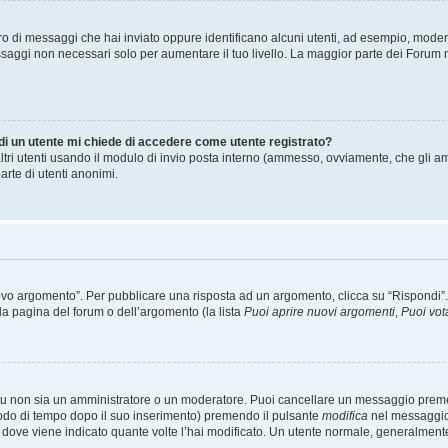
mero di messaggi che hai inviato oppure identificano alcuni utenti, ad esempio, mode
ssaggi non necessari solo per aumentare il tuo livello. La maggior parte dei Forum
 di un utente mi chiede di accedere come utente registrato?
altri utenti usando il modulo di invio posta interno (ammesso, ovviamente, che gli a
arte di utenti anonimi.
 argomento”. Per pubblicare una risposta ad un argomento, clicca su “Rispondi”. Po
la pagina del forum o dell’argomento (la lista
Puoi aprire nuovi argomenti
,
Puoi vot
 tu non sia un amministratore o un moderatore. Puoi cancellare un messaggio prem
iodo di tempo dopo il suo inserimento) premendo il pulsante
modifica
nel messaggio 
nto dove viene indicato quante volte l’hai modificato. Un utente normale, general