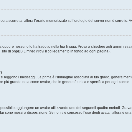
 ancora scorretta, allora l’orario memorizzato sull’orologio del server non è corretto
a oppure nessuno lo ha tradotto nella tua lingua. Prova a chiedere agli amministrator
l sito di phpBB Limited (trovi il collegamento in fondo ad ogni pagina).
e?
 leggono i messaggi. La prima è l’immagine associata al tuo grado, generalmente ha
agine più grande nota come avatar, che in genere è unica e specifica per ogni utente.
” è possibile aggiungere un avatar utilizzando uno dei seguenti quattro metodi: Gra
atar sono messi a disposizione. Se non ti è concesso l’uso degli avatar, allora è un