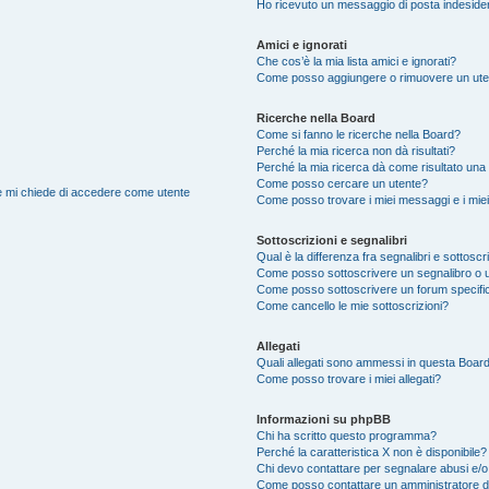
Ho ricevuto un messaggio di posta indeside
Amici e ignorati
Che cos’è la mia lista amici e ignorati?
Come posso aggiungere o rimuovere un utente
Ricerche nella Board
Come si fanno le ricerche nella Board?
Perché la mia ricerca non dà risultati?
Perché la mia ricerca dà come risultato una
Come posso cercare un utente?
nte mi chiede di accedere come utente
Come posso trovare i miei messaggi e i mie
Sottoscrizioni e segnalibri
Qual è la differenza fra segnalibri e sottoscr
Come posso sottoscrivere un segnalibro o 
Come posso sottoscrivere un forum specifi
Come cancello le mie sottoscrizioni?
Allegati
Quali allegati sono ammessi in questa Boar
Come posso trovare i miei allegati?
Informazioni su phpBB
Chi ha scritto questo programma?
Perché la caratteristica X non è disponibile?
Chi devo contattare per segnalare abusi e/o
Come posso contattare un amministratore 