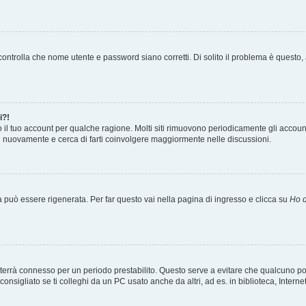
ontrolla che nome utente e password siano corretti. Di solito il problema è questo, a
i?!
o il tuo account per qualche ragione. Molti siti rimuovono periodicamente gli accoun
ti nuovamente e cerca di farti coinvolgere maggiormente nelle discussioni.
uò essere rigenerata. Per far questo vai nella pagina di ingresso e clicca su
Ho d
a ti terrà connesso per un periodo prestabilito. Questo serve a evitare che qualcuno
sigliato se ti colleghi da un PC usato anche da altri, ad es. in biblioteca, Internet