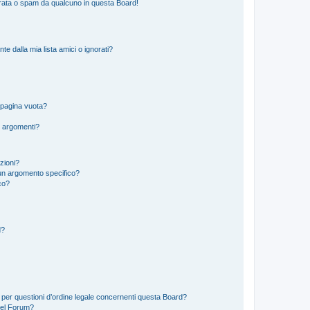
rata o spam da qualcuno in questa Board!
 dalla mia lista amici o ignorati?
 pagina vuota?
i argomenti?
izioni?
un argomento specifico?
co?
d?
 per questioni d’ordine legale concernenti questa Board?
del Forum?