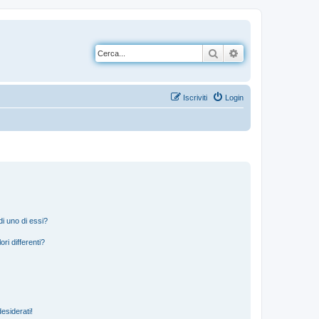
Cerca
Ricerca avanzata
Iscriviti
Login
i uno di essi?
ri differenti?
esiderati!