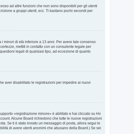
sso ad altre funzioni che non sono disponibili per gli utenti
crizione a gruppi utenti, ecc. Ti bastano pochi secondi per
i minori di età inferiore a 13 anni. Per avere tale consenso
ncertezze, mettiti in contatto con un consulente legale per
uestioni legali di qualsiasi tipo, ad eccezione di quanto
e aver disabilitato le registrazioni per impedire ai nuovi
supporto «registrazione minore» è abilitato e hai cliccato su
Ho
o account. Alcune Board richiedono che tutte le nuove registrazioni
esta. Se ti è stato inviato un messaggio di posta, allora segui le
ssibilità di avere utenti anonimi che abusano della Board.) Se sei