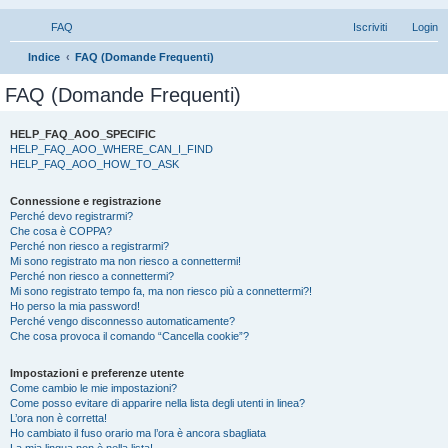
FAQ
Iscriviti
Login
C
Indice
FAQ (Domande Frequenti)
e
FAQ (Domande Frequenti)
r
c
HELP_FAQ_AOO_SPECIFIC
HELP_FAQ_AOO_WHERE_CAN_I_FIND
a
HELP_FAQ_AOO_HOW_TO_ASK
Connessione e registrazione
Perché devo registrarmi?
Che cosa è COPPA?
Perché non riesco a registrarmi?
Mi sono registrato ma non riesco a connettermi!
Perché non riesco a connettermi?
Mi sono registrato tempo fa, ma non riesco più a connettermi?!
Ho perso la mia password!
Perché vengo disconnesso automaticamente?
Che cosa provoca il comando “Cancella cookie”?
Impostazioni e preferenze utente
Come cambio le mie impostazioni?
Come posso evitare di apparire nella lista degli utenti in linea?
L’ora non è corretta!
Ho cambiato il fuso orario ma l’ora è ancora sbagliata