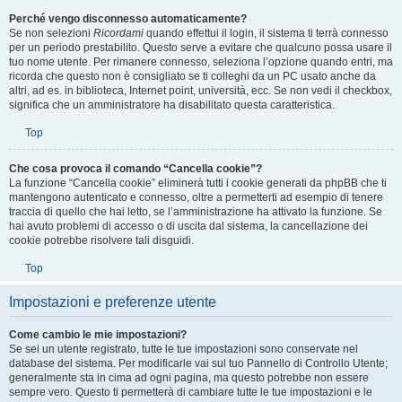
Perché vengo disconnesso automaticamente?
Se non selezioni
Ricordami
quando effettui il login, il sistema ti terrà connesso
per un periodo prestabilito. Questo serve a evitare che qualcuno possa usare il
tuo nome utente. Per rimanere connesso, seleziona l’opzione quando entri, ma
ricorda che questo non è consigliato se ti colleghi da un PC usato anche da
altri, ad es. in biblioteca, Internet point, università, ecc. Se non vedi il checkbox,
significa che un amministratore ha disabilitato questa caratteristica.
Top
Che cosa provoca il comando “Cancella cookie”?
La funzione “Cancella cookie” eliminerà tutti i cookie generati da phpBB che ti
mantengono autenticato e connesso, oltre a permetterti ad esempio di tenere
traccia di quello che hai letto, se l’amministrazione ha attivato la funzione. Se
hai avuto problemi di accesso o di uscita dal sistema, la cancellazione dei
cookie potrebbe risolvere tali disguidi.
Top
Impostazioni e preferenze utente
Come cambio le mie impostazioni?
Se sei un utente registrato, tutte le tue impostazioni sono conservate nel
database del sistema. Per modificarle vai sul tuo Pannello di Controllo Utente;
generalmente sta in cima ad ogni pagina, ma questo potrebbe non essere