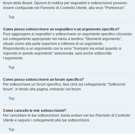
Nel phpBB 3.1 (Ascraeus), 3.2 (Rhea) e 3.3 (Proteus), i segnalibri sono simili
alla sottoscrizione di un argomento. È possibile ricevere una notifica quando
un segnalibro di un argomento viene aggiornato. La sottoscrizione, tuttavia, ti
comunicherà quando c’è un aggiornamento relativo a un argomento o in un
forum della Board. Opzioni di notifica per segnalibri e sottoscrizioni possono
essere configurate nel Pannello di Controllo Utente, alla voce “Preferenze”.
Top
Come posso sottoscrivere un segnalibro o un argomento specifico?
Puoi aggiungere ai segnalibri o sottoscrivere un argomento specifico cliccando
sul collegamento appropriato nel menu a tendina “Strumenti argomento”,
situato vicino alla parte superiore e inferiore di un argomento.
Rispondendo a un argomento con la voce “Avvisami via email quando si
risponde in questo argomento” selezionata, sarà anche sottoscritto
l’argomento.
Top
Come posso sottoscrivere un forum specifico?
Per sottoscrivere un forum specifico, fare click sul collegamento “Sottoscrivi
forum”, in fondo alla pagina, entrando nel forum.
Top
Come cancello le mie sottoscrizioni?
Per cancellare le tue sottoscrizioni, basta andare nel tuo Pannello di Controllo