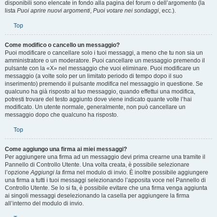
avere bisogno di registrarti prima di poter inviare un messaggio: le tue funzioni
disponibili sono elencate in fondo alla pagina del forum o dell’argomento (la
lista
Puoi aprire nuovi argomenti
,
Puoi votare nei sondaggi
, ecc.).
Top
Come modifico o cancello un messaggio?
Puoi modificare o cancellare solo i tuoi messaggi, a meno che tu non sia un
amministratore o un moderatore. Puoi cancellare un messaggio premendo il
pulsante con la «X» nel messaggio che vuoi eliminare. Puoi modificare un
messaggio (a volte solo per un limitato periodo di tempo dopo il suo
inserimento) premendo il pulsante
modifica
nel messaggio in questione. Se
qualcuno ha già risposto al tuo messaggio, quando effettui una modifica,
potresti trovare del testo aggiunto dove viene indicato quante volte l’hai
modificato. Un utente normale, generalmente, non può cancellare un
messaggio dopo che qualcuno ha risposto.
Top
Come aggiungo una firma ai miei messaggi?
Per aggiungere una firma ad un messaggio devi prima crearne una tramite il
Pannello di Controllo Utente. Una volta creata, è possibile selezionare
l’opzione
Aggiungi la firma
nel modulo di invio. È inoltre possibile aggiungere
una firma a tutti i tuoi messaggi selezionando l’apposita voce nel Pannello di
Controllo Utente. Se lo si fa, è possibile evitare che una firma venga aggiunta
ai singoli messaggi deselezionando la casella per aggiungere la firma
all’interno del modulo di invio.