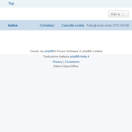
Come posso contattare un amministratore del Forum?
Tutti gli utenti della Board possono utilizzare il modulo "Contattaci", se
l’opzione è stata abilitata dall’amministratore.
I membri della Board possono anche usare il collegamento "Staff".
Top
Vai a
Indice
Contattaci
Cancella cookie
Tutti gli orari sono
UTC+02:00
Creato da
phpBB
® Forum Software © phpBB Limited
Traduzione Italiana
phpBB-Italia.it
Privacy
|
Condizioni
Ottieni OpenOffice