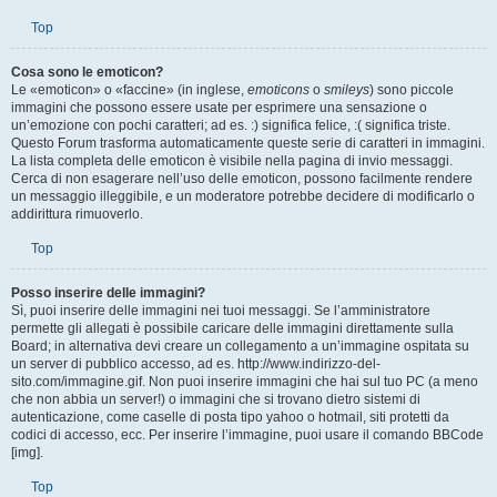
come tale in questo Forum. La maggior parte delle funzioni dell’HTML può
essere sostituita dal BBCode.
Top
Cosa sono le emoticon?
Le «emoticon» o «faccine» (in inglese,
emoticons
o
smileys
) sono piccole
immagini che possono essere usate per esprimere una sensazione o
un’emozione con pochi caratteri; ad es. :) significa felice, :( significa triste.
Questo Forum trasforma automaticamente queste serie di caratteri in immagini.
La lista completa delle emoticon è visibile nella pagina di invio messaggi.
Cerca di non esagerare nell’uso delle emoticon, possono facilmente rendere
un messaggio illeggibile, e un moderatore potrebbe decidere di modificarlo o
addirittura rimuoverlo.
Top
Posso inserire delle immagini?
Sì, puoi inserire delle immagini nei tuoi messaggi. Se l’amministratore
permette gli allegati è possibile caricare delle immagini direttamente sulla
Board; in alternativa devi creare un collegamento a un’immagine ospitata su
un server di pubblico accesso, ad es. http://www.indirizzo-del-
sito.com/immagine.gif. Non puoi inserire immagini che hai sul tuo PC (a meno
che non abbia un server!) o immagini che si trovano dietro sistemi di
autenticazione, come caselle di posta tipo yahoo o hotmail, siti protetti da
codici di accesso, ecc. Per inserire l’immagine, puoi usare il comando BBCode
[img].