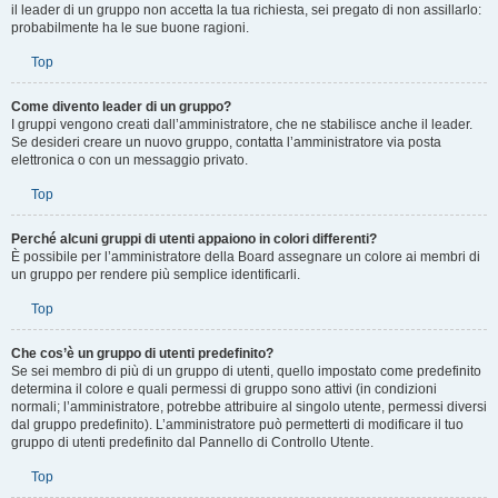
dei membri nascosto. Se il gruppo è aperto, puoi chiedere l’ammissione
cliccando sul pulsante apposito. Dovrai ottenere l’approvazione del
moderatore del gruppo, che potrebbe chiederti perché vuoi unirti al gruppo. Se
il leader di un gruppo non accetta la tua richiesta, sei pregato di non assillarlo:
probabilmente ha le sue buone ragioni.
Top
Come divento leader di un gruppo?
I gruppi vengono creati dall’amministratore, che ne stabilisce anche il leader.
Se desideri creare un nuovo gruppo, contatta l’amministratore via posta
elettronica o con un messaggio privato.
Top
Perché alcuni gruppi di utenti appaiono in colori differenti?
È possibile per l’amministratore della Board assegnare un colore ai membri di
un gruppo per rendere più semplice identificarli.
Top
Che cos’è un gruppo di utenti predefinito?
Se sei membro di più di un gruppo di utenti, quello impostato come predefinito
determina il colore e quali permessi di gruppo sono attivi (in condizioni
normali; l’amministratore, potrebbe attribuire al singolo utente, permessi diversi
dal gruppo predefinito). L’amministratore può permetterti di modificare il tuo
gruppo di utenti predefinito dal Pannello di Controllo Utente.