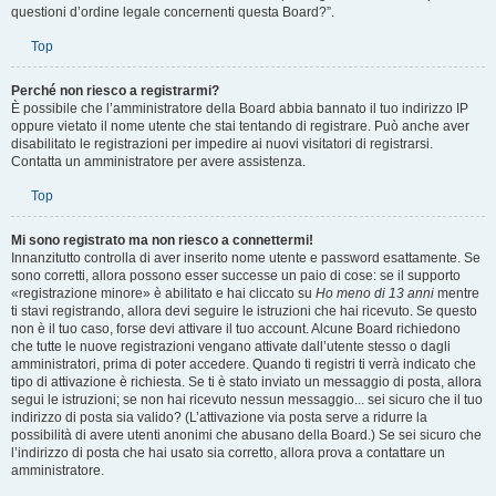
questioni d’ordine legale concernenti questa Board?”.
Top
Perché non riesco a registrarmi?
È possibile che l’amministratore della Board abbia bannato il tuo indirizzo IP
oppure vietato il nome utente che stai tentando di registrare. Può anche aver
disabilitato le registrazioni per impedire ai nuovi visitatori di registrarsi.
Contatta un amministratore per avere assistenza.
Top
Mi sono registrato ma non riesco a connettermi!
Innanzitutto controlla di aver inserito nome utente e password esattamente. Se
sono corretti, allora possono esser successe un paio di cose: se il supporto
«registrazione minore» è abilitato e hai cliccato su
Ho meno di 13 anni
mentre
ti stavi registrando, allora devi seguire le istruzioni che hai ricevuto. Se questo
non è il tuo caso, forse devi attivare il tuo account. Alcune Board richiedono
che tutte le nuove registrazioni vengano attivate dall’utente stesso o dagli
amministratori, prima di poter accedere. Quando ti registri ti verrà indicato che
tipo di attivazione è richiesta. Se ti è stato inviato un messaggio di posta, allora
segui le istruzioni; se non hai ricevuto nessun messaggio... sei sicuro che il tuo
indirizzo di posta sia valido? (L’attivazione via posta serve a ridurre la
possibilità di avere utenti anonimi che abusano della Board.) Se sei sicuro che
l’indirizzo di posta che hai usato sia corretto, allora prova a contattare un
amministratore.