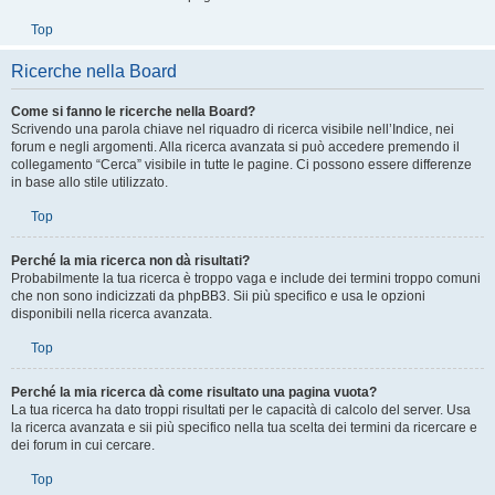
ciascun utente, c’è un collegamento per aggiungerlo alla tua lista amici o
ignorati. Altrimenti, dal tuo Pannello di Controllo Utente puoi aggiungere
direttamente un utente inserendo il suo nome utente. Puoi anche rimuovere un
utente dalla lista dalla stessa pagina.
Top
Ricerche nella Board
Come si fanno le ricerche nella Board?
Scrivendo una parola chiave nel riquadro di ricerca visibile nell’Indice, nei
forum e negli argomenti. Alla ricerca avanzata si può accedere premendo il
collegamento “Cerca” visibile in tutte le pagine. Ci possono essere differenze
in base allo stile utilizzato.
Top
Perché la mia ricerca non dà risultati?
Probabilmente la tua ricerca è troppo vaga e include dei termini troppo comuni
che non sono indicizzati da phpBB3. Sii più specifico e usa le opzioni
disponibili nella ricerca avanzata.
Top
Perché la mia ricerca dà come risultato una pagina vuota?
La tua ricerca ha dato troppi risultati per le capacità di calcolo del server. Usa
la ricerca avanzata e sii più specifico nella tua scelta dei termini da ricercare e