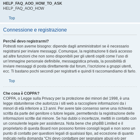
HELP_FAQ_AOO_HOW_TO_ASK
HELP_FAQ_AOO_HOW
Top
Connessione e registrazione
Perché devo registrarmi?
Potresti non averne bisogno: dipende dagli amministratori se è necessario
registrarsi per inviare messaggi. Comunque, la registrazione ti darà accesso
ad altre funzioni che non sono disponibili per gli utenti ospiti come l’uso di
un’immagine personale definibile, messaggistica privata, la possibilità di
inviare messaggi di posta direttamente dal forum, l’iscrizione a gruppi utenti,
ecc. Ti bastano pochi secondi per registrarti e quindi ti raccomandiamo di farlo.
Top
Che cosa è COPPA?
COPPA, o Legge sulla Privacy per la protezione dei minori del 1998, è una
legge statunitense che autorizza i siti web a raccogliere informazioni da i
minori di età inferiore a 13 anni. Per avere tale consenso serve una richiesta
scritta da parte del genitore o tutore legale, permettendo la registrazione delle
informazioni scritte dal minore. Se hai dubbi o incertezze, mettiti in contatto con
un consulente legale per assistenza. Nota bene che phpBB Limited e il
proprietario di questa Board non possono fornire consigli legali e non sono un
punto di contatto per questioni legali di qualsiasi tipo, ad eccezione di quanto
indicato nella domanda “Chi devo contattare per segnalare abusi e/o per