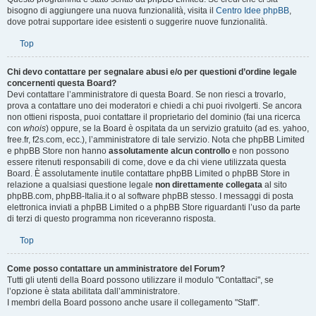
Top
Perché la caratteristica X non è disponibile?
Questo programma è stato scritto da phpBB Limited. Se credi che ci sia
bisogno di aggiungere una nuova funzionalità, visita il
Centro Idee phpBB
,
dove potrai supportare idee esistenti o suggerire nuove funzionalità.
Top
Chi devo contattare per segnalare abusi e/o per questioni d’ordine legale
concernenti questa Board?
Devi contattare l’amministratore di questa Board. Se non riesci a trovarlo,
prova a contattare uno dei moderatori e chiedi a chi puoi rivolgerti. Se ancora
non ottieni risposta, puoi contattare il proprietario del dominio (fai una ricerca
con
whois
) oppure, se la Board è ospitata da un servizio gratuito (ad es. yahoo,
free.fr, f2s.com, ecc.), l’amministratore di tale servizio. Nota che phpBB Limited
e phpBB Store non hanno
assolutamente alcun controllo
e non possono
essere ritenuti responsabili di come, dove e da chi viene utilizzata questa
Board. È assolutamente inutile contattare phpBB Limited o phpBB Store in
relazione a qualsiasi questione legale
non direttamente collegata
al sito
phpBB.com, phpBB-Italia.it o al software phpBB stesso. I messaggi di posta
elettronica inviati a phpBB Limited o a phpBB Store riguardanti l’uso da parte
di terzi di questo programma non riceveranno risposta.
Top