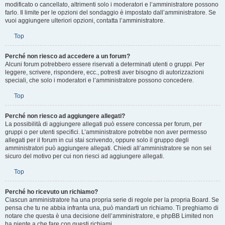
sondaggio, clicca sul pulsante
Modifica
del primo messaggio (a cui è sempre
associato il sondaggio). Se nessuno ha ancora votato, il sondaggio può essere
modificato o cancellato, altrimenti solo i moderatori e l’amministratore possono
farlo. Il limite per le opzioni del sondaggio è impostato dall’amministratore. Se
vuoi aggiungere ulteriori opzioni, contatta l’amministratore.
Top
Perché non riesco ad accedere a un forum?
Alcuni forum potrebbero essere riservati a determinati utenti o gruppi. Per
leggere, scrivere, rispondere, ecc., potresti aver bisogno di autorizzazioni
speciali, che solo i moderatori e l’amministratore possono concedere.
Top
Perché non riesco ad aggiungere allegati?
La possibilità di aggiungere allegati può essere concessa per forum, per
gruppi o per utenti specifici. L’amministratore potrebbe non aver permesso
allegati per il forum in cui stai scrivendo, oppure solo il gruppo degli
amministratori può aggiungere allegati. Chiedi all’amministratore se non sei
sicuro del motivo per cui non riesci ad aggiungere allegati.
Top
Perché ho ricevuto un richiamo?
Ciascun amministratore ha una propria serie di regole per la propria Board. Se
pensa che tu ne abbia infranta una, può mandarti un richiamo. Ti preghiamo di