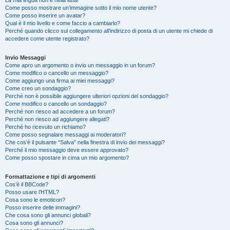
La mia lingua non è nella lista!
Come posso mostrare un’immagine sotto il mio nome utente?
Come posso inserire un avatar?
Qual è il mio livello e come faccio a cambiarlo?
Perché quando clicco sul collegamento all’indirizzo di posta di un utente mi chiede di
accedere come utente registrato?
Invio Messaggi
Come apro un argomento o invio un messaggio in un forum?
Come modifico o cancello un messaggio?
Come aggiungo una firma ai miei messaggi?
Come creo un sondaggio?
Perché non è possibile aggiungere ulteriori opzioni del sondaggio?
Come modifico o cancello un sondaggio?
Perché non riesco ad accedere a un forum?
Perché non riesco ad aggiungere allegati?
Perché ho ricevuto un richiamo?
Come posso segnalare messaggi ai moderatori?
Che cos’è il pulsante “Salva” nella finestra di invio dei messaggi?
Perché il mio messaggio deve essere approvato?
Come posso spostare in cima un mio argomento?
Formattazione e tipi di argomenti
Cos’è il BBCode?
Posso usare l’HTML?
Cosa sono le emoticon?
Posso inserire delle immagini?
Che cosa sono gli annunci globali?
Cosa sono gli annunci?