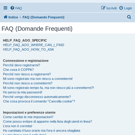
FAQ
Iscriviti
Login
C
Indice
FAQ (Domande Frequenti)
e
FAQ (Domande Frequenti)
r
c
HELP_FAQ_AOO_SPECIFIC
HELP_FAQ_AOO_WHERE_CAN_I_FIND
a
HELP_FAQ_AOO_HOW_TO_ASK
Connessione e registrazione
Perché devo registrarmi?
Che cosa è COPPA?
Perché non riesco a registrarmi?
Mi sono registrato ma non riesco a connettermi!
Perché non riesco a connettermi?
Mi sono registrato tempo fa, ma non riesco più a connettermi?!
Ho perso la mia password!
Perché vengo disconnesso automaticamente?
Che cosa provoca il comando “Cancella cookie”?
Impostazioni e preferenze utente
Come cambio le mie impostazioni?
Come posso evitare di apparire nella lista degli utenti in linea?
L’ora non è corretta!
Ho cambiato il fuso orario ma l’ora è ancora sbagliata