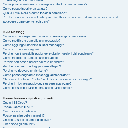
La mia lingua non è nella lista!
Come posso mostrare un’immagine sotto il mio nome utente?
Come posso inserire un avatar?
Qual è il mio livello e come faccio a cambiarlo?
Perché quando clicco sul collegamento all’indirizzo di posta di un utente mi chiede di
accedere come utente registrato?
Invio Messaggi
Come apro un argomento o invio un messaggio in un forum?
Come modifico o cancello un messaggio?
Come aggiungo una firma ai miei messaggi?
Come creo un sondaggio?
Perché non è possibile aggiungere ulteriori opzioni del sondaggio?
Come modifico o cancello un sondaggio?
Perché non riesco ad accedere a un forum?
Perché non riesco ad aggiungere allegati?
Perché ho ricevuto un richiamo?
Come posso segnalare messaggi ai moderatori?
Che cos’è il pulsante “Salva” nella finestra di invio dei messaggi?
Perché il mio messaggio deve essere approvato?
Come posso spostare in cima un mio argomento?
Formattazione e tipi di argomenti
Cos’è il BBCode?
Posso usare l’HTML?
Cosa sono le emoticon?
Posso inserire delle immagini?
Che cosa sono gli annunci globali?
Cosa sono gli annunci?