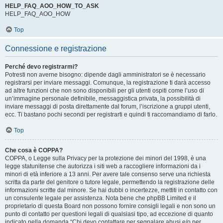
HELP_FAQ_AOO_HOW_TO_ASK
HELP_FAQ_AOO_HOW
Top
Connessione e registrazione
Perché devo registrarmi?
Potresti non averne bisogno: dipende dagli amministratori se è necessario
registrarsi per inviare messaggi. Comunque, la registrazione ti darà accesso
ad altre funzioni che non sono disponibili per gli utenti ospiti come l’uso di
un’immagine personale definibile, messaggistica privata, la possibilità di
inviare messaggi di posta direttamente dal forum, l’iscrizione a gruppi utenti,
ecc. Ti bastano pochi secondi per registrarti e quindi ti raccomandiamo di farlo.
Top
Che cosa è COPPA?
COPPA, o Legge sulla Privacy per la protezione dei minori del 1998, è una
legge statunitense che autorizza i siti web a raccogliere informazioni da i
minori di età inferiore a 13 anni. Per avere tale consenso serve una richiesta
scritta da parte del genitore o tutore legale, permettendo la registrazione delle
informazioni scritte dal minore. Se hai dubbi o incertezze, mettiti in contatto con
un consulente legale per assistenza. Nota bene che phpBB Limited e il
proprietario di questa Board non possono fornire consigli legali e non sono un
punto di contatto per questioni legali di qualsiasi tipo, ad eccezione di quanto
indicato nella domanda “Chi devo contattare per segnalare abusi e/o per