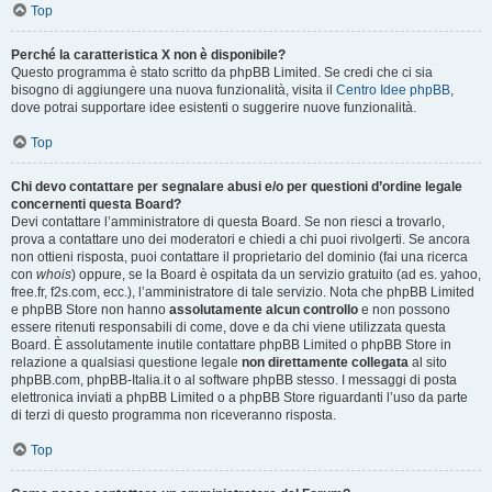
Top
Perché la caratteristica X non è disponibile?
Questo programma è stato scritto da phpBB Limited. Se credi che ci sia
bisogno di aggiungere una nuova funzionalità, visita il
Centro Idee phpBB
,
dove potrai supportare idee esistenti o suggerire nuove funzionalità.
Top
Chi devo contattare per segnalare abusi e/o per questioni d’ordine legale
concernenti questa Board?
Devi contattare l’amministratore di questa Board. Se non riesci a trovarlo,
prova a contattare uno dei moderatori e chiedi a chi puoi rivolgerti. Se ancora
non ottieni risposta, puoi contattare il proprietario del dominio (fai una ricerca
con
whois
) oppure, se la Board è ospitata da un servizio gratuito (ad es. yahoo,
free.fr, f2s.com, ecc.), l’amministratore di tale servizio. Nota che phpBB Limited
e phpBB Store non hanno
assolutamente alcun controllo
e non possono
essere ritenuti responsabili di come, dove e da chi viene utilizzata questa
Board. È assolutamente inutile contattare phpBB Limited o phpBB Store in
relazione a qualsiasi questione legale
non direttamente collegata
al sito
phpBB.com, phpBB-Italia.it o al software phpBB stesso. I messaggi di posta
elettronica inviati a phpBB Limited o a phpBB Store riguardanti l’uso da parte
di terzi di questo programma non riceveranno risposta.
Top