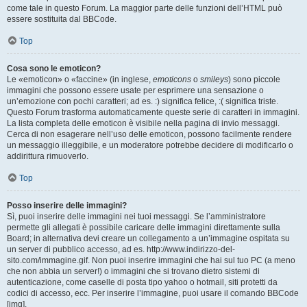
come tale in questo Forum. La maggior parte delle funzioni dell’HTML può
essere sostituita dal BBCode.
Top
Cosa sono le emoticon?
Le «emoticon» o «faccine» (in inglese,
emoticons
o
smileys
) sono piccole
immagini che possono essere usate per esprimere una sensazione o
un’emozione con pochi caratteri; ad es. :) significa felice, :( significa triste.
Questo Forum trasforma automaticamente queste serie di caratteri in immagini.
La lista completa delle emoticon è visibile nella pagina di invio messaggi.
Cerca di non esagerare nell’uso delle emoticon, possono facilmente rendere
un messaggio illeggibile, e un moderatore potrebbe decidere di modificarlo o
addirittura rimuoverlo.
Top
Posso inserire delle immagini?
Sì, puoi inserire delle immagini nei tuoi messaggi. Se l’amministratore
permette gli allegati è possibile caricare delle immagini direttamente sulla
Board; in alternativa devi creare un collegamento a un’immagine ospitata su
un server di pubblico accesso, ad es. http://www.indirizzo-del-
sito.com/immagine.gif. Non puoi inserire immagini che hai sul tuo PC (a meno
che non abbia un server!) o immagini che si trovano dietro sistemi di
autenticazione, come caselle di posta tipo yahoo o hotmail, siti protetti da
codici di accesso, ecc. Per inserire l’immagine, puoi usare il comando BBCode
[img].