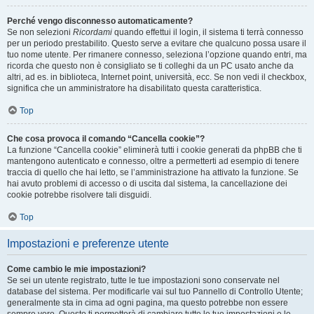
Perché vengo disconnesso automaticamente?
Se non selezioni
Ricordami
quando effettui il login, il sistema ti terrà connesso
per un periodo prestabilito. Questo serve a evitare che qualcuno possa usare il
tuo nome utente. Per rimanere connesso, seleziona l’opzione quando entri, ma
ricorda che questo non è consigliato se ti colleghi da un PC usato anche da
altri, ad es. in biblioteca, Internet point, università, ecc. Se non vedi il checkbox,
significa che un amministratore ha disabilitato questa caratteristica.
Top
Che cosa provoca il comando “Cancella cookie”?
La funzione “Cancella cookie” eliminerà tutti i cookie generati da phpBB che ti
mantengono autenticato e connesso, oltre a permetterti ad esempio di tenere
traccia di quello che hai letto, se l’amministrazione ha attivato la funzione. Se
hai avuto problemi di accesso o di uscita dal sistema, la cancellazione dei
cookie potrebbe risolvere tali disguidi.
Top
Impostazioni e preferenze utente
Come cambio le mie impostazioni?
Se sei un utente registrato, tutte le tue impostazioni sono conservate nel
database del sistema. Per modificarle vai sul tuo Pannello di Controllo Utente;
generalmente sta in cima ad ogni pagina, ma questo potrebbe non essere