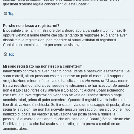
questioni d’ordine legale concernenti questa Board?”.
Top
Perché non riesco a registrarmi?
È possibile che l’amministratore della Board abbia bannato il tuo indirizzo IP
oppure vietato il nome utente che stai tentando di registrare. Può anche aver
disabilitato le registrazioni per impedire ai nuovi visitatori di registrarsi.
Contatta un amministratore per avere assistenza.
Top
Mi sono registrato ma non riesco a connettermi!
Innanzitutto controlla di aver inserito nome utente e password esattamente. Se
sono corretti, allora possono esser successe un paio di cose: se il supporto
«registrazione minore» è abilitato e hai cliccato su
Ho meno di 13 anni
mentre
ti stavi registrando, allora devi seguire le istruzioni che hai ricevuto. Se questo
non è il tuo caso, forse devi attivare il tuo account. Alcune Board richiedono
che tutte le nuove registrazioni vengano attivate dall’utente stesso o dagli
amministratori, prima di poter accedere. Quando ti registri ti verrà indicato che
tipo di attivazione è richiesta. Se ti è stato inviato un messaggio di posta, allora
segui le istruzioni; se non hai ricevuto nessun messaggio... sei sicuro che il tuo
indirizzo di posta sia valido? (L’attivazione via posta serve a ridurre la
possibilità di avere utenti anonimi che abusano della Board.) Se sei sicuro che
l’indirizzo di posta che hai usato sia corretto, allora prova a contattare un
amministratore.