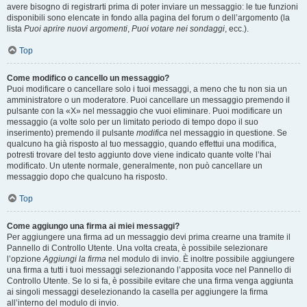
avere bisogno di registrarti prima di poter inviare un messaggio: le tue funzioni
disponibili sono elencate in fondo alla pagina del forum o dell’argomento (la
lista
Puoi aprire nuovi argomenti
,
Puoi votare nei sondaggi
, ecc.).
Top
Come modifico o cancello un messaggio?
Puoi modificare o cancellare solo i tuoi messaggi, a meno che tu non sia un
amministratore o un moderatore. Puoi cancellare un messaggio premendo il
pulsante con la «X» nel messaggio che vuoi eliminare. Puoi modificare un
messaggio (a volte solo per un limitato periodo di tempo dopo il suo
inserimento) premendo il pulsante
modifica
nel messaggio in questione. Se
qualcuno ha già risposto al tuo messaggio, quando effettui una modifica,
potresti trovare del testo aggiunto dove viene indicato quante volte l’hai
modificato. Un utente normale, generalmente, non può cancellare un
messaggio dopo che qualcuno ha risposto.
Top
Come aggiungo una firma ai miei messaggi?
Per aggiungere una firma ad un messaggio devi prima crearne una tramite il
Pannello di Controllo Utente. Una volta creata, è possibile selezionare
l’opzione
Aggiungi la firma
nel modulo di invio. È inoltre possibile aggiungere
una firma a tutti i tuoi messaggi selezionando l’apposita voce nel Pannello di
Controllo Utente. Se lo si fa, è possibile evitare che una firma venga aggiunta
ai singoli messaggi deselezionando la casella per aggiungere la firma
all’interno del modulo di invio.