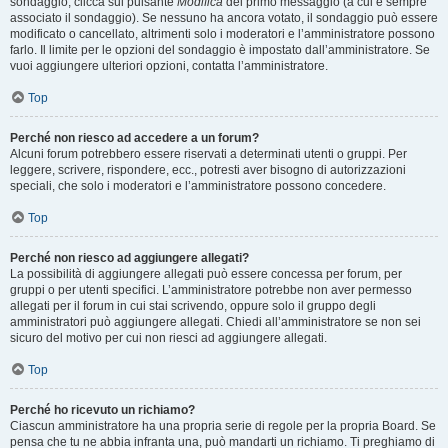
sondaggio, clicca sul pulsante
Modifica
del primo messaggio (a cui è sempre
associato il sondaggio). Se nessuno ha ancora votato, il sondaggio può essere
modificato o cancellato, altrimenti solo i moderatori e l’amministratore possono
farlo. Il limite per le opzioni del sondaggio è impostato dall’amministratore. Se
vuoi aggiungere ulteriori opzioni, contatta l’amministratore.
Top
Perché non riesco ad accedere a un forum?
Alcuni forum potrebbero essere riservati a determinati utenti o gruppi. Per
leggere, scrivere, rispondere, ecc., potresti aver bisogno di autorizzazioni
speciali, che solo i moderatori e l’amministratore possono concedere.
Top
Perché non riesco ad aggiungere allegati?
La possibilità di aggiungere allegati può essere concessa per forum, per
gruppi o per utenti specifici. L’amministratore potrebbe non aver permesso
allegati per il forum in cui stai scrivendo, oppure solo il gruppo degli
amministratori può aggiungere allegati. Chiedi all’amministratore se non sei
sicuro del motivo per cui non riesci ad aggiungere allegati.
Top
Perché ho ricevuto un richiamo?
Ciascun amministratore ha una propria serie di regole per la propria Board. Se
pensa che tu ne abbia infranta una, può mandarti un richiamo. Ti preghiamo di