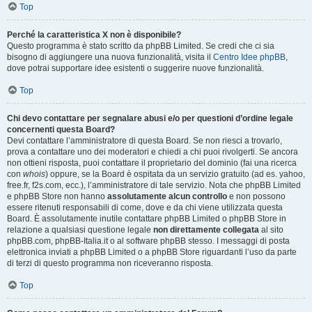
Top
Perché la caratteristica X non è disponibile?
Questo programma è stato scritto da phpBB Limited. Se credi che ci sia
bisogno di aggiungere una nuova funzionalità, visita il
Centro Idee phpBB
,
dove potrai supportare idee esistenti o suggerire nuove funzionalità.
Top
Chi devo contattare per segnalare abusi e/o per questioni d’ordine legale
concernenti questa Board?
Devi contattare l’amministratore di questa Board. Se non riesci a trovarlo,
prova a contattare uno dei moderatori e chiedi a chi puoi rivolgerti. Se ancora
non ottieni risposta, puoi contattare il proprietario del dominio (fai una ricerca
con
whois
) oppure, se la Board è ospitata da un servizio gratuito (ad es. yahoo,
free.fr, f2s.com, ecc.), l’amministratore di tale servizio. Nota che phpBB Limited
e phpBB Store non hanno
assolutamente alcun controllo
e non possono
essere ritenuti responsabili di come, dove e da chi viene utilizzata questa
Board. È assolutamente inutile contattare phpBB Limited o phpBB Store in
relazione a qualsiasi questione legale
non direttamente collegata
al sito
phpBB.com, phpBB-Italia.it o al software phpBB stesso. I messaggi di posta
elettronica inviati a phpBB Limited o a phpBB Store riguardanti l’uso da parte
di terzi di questo programma non riceveranno risposta.
Top