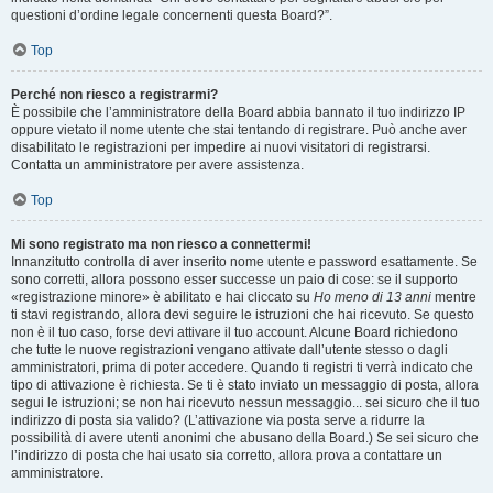
questioni d’ordine legale concernenti questa Board?”.
Top
Perché non riesco a registrarmi?
È possibile che l’amministratore della Board abbia bannato il tuo indirizzo IP
oppure vietato il nome utente che stai tentando di registrare. Può anche aver
disabilitato le registrazioni per impedire ai nuovi visitatori di registrarsi.
Contatta un amministratore per avere assistenza.
Top
Mi sono registrato ma non riesco a connettermi!
Innanzitutto controlla di aver inserito nome utente e password esattamente. Se
sono corretti, allora possono esser successe un paio di cose: se il supporto
«registrazione minore» è abilitato e hai cliccato su
Ho meno di 13 anni
mentre
ti stavi registrando, allora devi seguire le istruzioni che hai ricevuto. Se questo
non è il tuo caso, forse devi attivare il tuo account. Alcune Board richiedono
che tutte le nuove registrazioni vengano attivate dall’utente stesso o dagli
amministratori, prima di poter accedere. Quando ti registri ti verrà indicato che
tipo di attivazione è richiesta. Se ti è stato inviato un messaggio di posta, allora
segui le istruzioni; se non hai ricevuto nessun messaggio... sei sicuro che il tuo
indirizzo di posta sia valido? (L’attivazione via posta serve a ridurre la
possibilità di avere utenti anonimi che abusano della Board.) Se sei sicuro che
l’indirizzo di posta che hai usato sia corretto, allora prova a contattare un
amministratore.