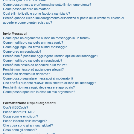
La mia lingua non è nella lista!
Come posso mostrare un’immagine sotto il mio nome utente?
Come posso inserire un avatar?
Qual è il mio livello e come faccio a cambiarlo?
Perché quando clicco sul collegamento all’indirizzo di posta di un utente mi chiede di
accedere come utente registrato?
Invio Messaggi
Come apro un argomento o invio un messaggio in un forum?
Come modifico o cancello un messaggio?
Come aggiungo una firma ai miei messaggi?
Come creo un sondaggio?
Perché non è possibile aggiungere ulteriori opzioni del sondaggio?
Come modifico o cancello un sondaggio?
Perché non riesco ad accedere a un forum?
Perché non riesco ad aggiungere allegati?
Perché ho ricevuto un richiamo?
Come posso segnalare messaggi ai moderatori?
Che cos’è il pulsante “Salva” nella finestra di invio dei messaggi?
Perché il mio messaggio deve essere approvato?
Come posso spostare in cima un mio argomento?
Formattazione e tipi di argomenti
Cos’è il BBCode?
Posso usare l’HTML?
Cosa sono le emoticon?
Posso inserire delle immagini?
Che cosa sono gli annunci globali?
Cosa sono gli annunci?