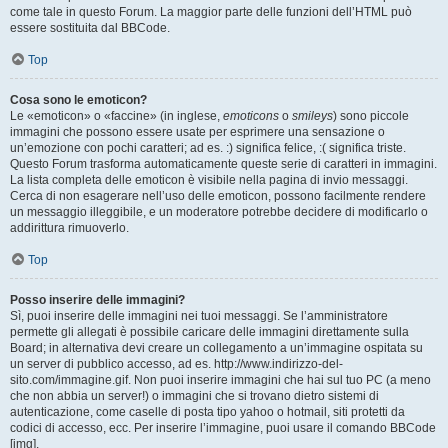
come tale in questo Forum. La maggior parte delle funzioni dell’HTML può
essere sostituita dal BBCode.
Top
Cosa sono le emoticon?
Le «emoticon» o «faccine» (in inglese,
emoticons
o
smileys
) sono piccole
immagini che possono essere usate per esprimere una sensazione o
un’emozione con pochi caratteri; ad es. :) significa felice, :( significa triste.
Questo Forum trasforma automaticamente queste serie di caratteri in immagini.
La lista completa delle emoticon è visibile nella pagina di invio messaggi.
Cerca di non esagerare nell’uso delle emoticon, possono facilmente rendere
un messaggio illeggibile, e un moderatore potrebbe decidere di modificarlo o
addirittura rimuoverlo.
Top
Posso inserire delle immagini?
Sì, puoi inserire delle immagini nei tuoi messaggi. Se l’amministratore
permette gli allegati è possibile caricare delle immagini direttamente sulla
Board; in alternativa devi creare un collegamento a un’immagine ospitata su
un server di pubblico accesso, ad es. http://www.indirizzo-del-
sito.com/immagine.gif. Non puoi inserire immagini che hai sul tuo PC (a meno
che non abbia un server!) o immagini che si trovano dietro sistemi di
autenticazione, come caselle di posta tipo yahoo o hotmail, siti protetti da
codici di accesso, ecc. Per inserire l’immagine, puoi usare il comando BBCode
[img].