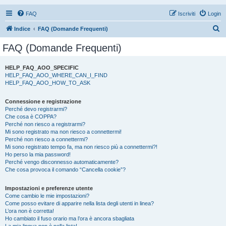
FAQ
Iscriviti
Login
C
Indice
FAQ (Domande Frequenti)
e
FAQ (Domande Frequenti)
r
c
HELP_FAQ_AOO_SPECIFIC
HELP_FAQ_AOO_WHERE_CAN_I_FIND
a
HELP_FAQ_AOO_HOW_TO_ASK
Connessione e registrazione
Perché devo registrarmi?
Che cosa è COPPA?
Perché non riesco a registrarmi?
Mi sono registrato ma non riesco a connettermi!
Perché non riesco a connettermi?
Mi sono registrato tempo fa, ma non riesco più a connettermi?!
Ho perso la mia password!
Perché vengo disconnesso automaticamente?
Che cosa provoca il comando “Cancella cookie”?
Impostazioni e preferenze utente
Come cambio le mie impostazioni?
Come posso evitare di apparire nella lista degli utenti in linea?
L’ora non è corretta!
Ho cambiato il fuso orario ma l’ora è ancora sbagliata