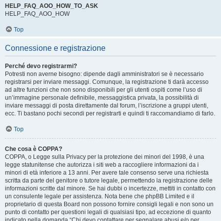
HELP_FAQ_AOO_HOW_TO_ASK
HELP_FAQ_AOO_HOW
Top
Connessione e registrazione
Perché devo registrarmi?
Potresti non averne bisogno: dipende dagli amministratori se è necessario
registrarsi per inviare messaggi. Comunque, la registrazione ti darà accesso
ad altre funzioni che non sono disponibili per gli utenti ospiti come l’uso di
un’immagine personale definibile, messaggistica privata, la possibilità di
inviare messaggi di posta direttamente dal forum, l’iscrizione a gruppi utenti,
ecc. Ti bastano pochi secondi per registrarti e quindi ti raccomandiamo di farlo.
Top
Che cosa è COPPA?
COPPA, o Legge sulla Privacy per la protezione dei minori del 1998, è una
legge statunitense che autorizza i siti web a raccogliere informazioni da i
minori di età inferiore a 13 anni. Per avere tale consenso serve una richiesta
scritta da parte del genitore o tutore legale, permettendo la registrazione delle
informazioni scritte dal minore. Se hai dubbi o incertezze, mettiti in contatto con
un consulente legale per assistenza. Nota bene che phpBB Limited e il
proprietario di questa Board non possono fornire consigli legali e non sono un
punto di contatto per questioni legali di qualsiasi tipo, ad eccezione di quanto
indicato nella domanda “Chi devo contattare per segnalare abusi e/o per