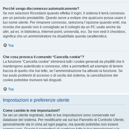
Perché vengo disconnesso automaticamente?
Se non selezioni
Ricordami
quando effettui il login, il sistema ti terrà connesso
per un periodo prestabilito. Questo serve a evitare che qualcuno possa usare il
tuo nome utente. Per rimanere connesso, seleziona l’opzione quando entri, ma
ricorda che questo non è consigliato se ti colleghi da un PC usato anche da
altri, ad es. in biblioteca, Internet point, università, ecc. Se non vedi il checkbox,
significa che un amministratore ha disabilitato questa caratteristica.
Top
Che cosa provoca il comando “Cancella cookie”?
La funzione “Cancella cookie” eliminerà tutti i cookie generati da phpBB che ti
mantengono autenticato e connesso, oltre a permetterti ad esempio di tenere
traccia di quello che hai letto, se l’amministrazione ha attivato la funzione. Se
hai avuto problemi di accesso o di uscita dal sistema, la cancellazione dei
cookie potrebbe risolvere tali disguidi.
Top
Impostazioni e preferenze utente
Come cambio le mie impostazioni?
Se sei un utente registrato, tutte le tue impostazioni sono conservate nel
database del sistema. Per modificarle vai sul tuo Pannello di Controllo Utente;
generalmente sta in cima ad ogni pagina, ma questo potrebbe non essere