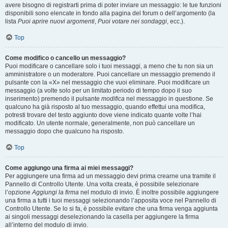
avere bisogno di registrarti prima di poter inviare un messaggio: le tue funzioni
disponibili sono elencate in fondo alla pagina del forum o dell’argomento (la
lista
Puoi aprire nuovi argomenti
,
Puoi votare nei sondaggi
, ecc.).
Top
Come modifico o cancello un messaggio?
Puoi modificare o cancellare solo i tuoi messaggi, a meno che tu non sia un
amministratore o un moderatore. Puoi cancellare un messaggio premendo il
pulsante con la «X» nel messaggio che vuoi eliminare. Puoi modificare un
messaggio (a volte solo per un limitato periodo di tempo dopo il suo
inserimento) premendo il pulsante
modifica
nel messaggio in questione. Se
qualcuno ha già risposto al tuo messaggio, quando effettui una modifica,
potresti trovare del testo aggiunto dove viene indicato quante volte l’hai
modificato. Un utente normale, generalmente, non può cancellare un
messaggio dopo che qualcuno ha risposto.
Top
Come aggiungo una firma ai miei messaggi?
Per aggiungere una firma ad un messaggio devi prima crearne una tramite il
Pannello di Controllo Utente. Una volta creata, è possibile selezionare
l’opzione
Aggiungi la firma
nel modulo di invio. È inoltre possibile aggiungere
una firma a tutti i tuoi messaggi selezionando l’apposita voce nel Pannello di
Controllo Utente. Se lo si fa, è possibile evitare che una firma venga aggiunta
ai singoli messaggi deselezionando la casella per aggiungere la firma
all’interno del modulo di invio.