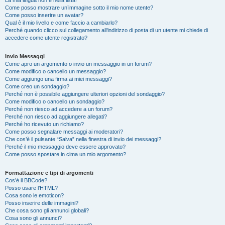
La mia lingua non è nella lista!
Come posso mostrare un’immagine sotto il mio nome utente?
Come posso inserire un avatar?
Qual è il mio livello e come faccio a cambiarlo?
Perché quando clicco sul collegamento all’indirizzo di posta di un utente mi chiede di
accedere come utente registrato?
Invio Messaggi
Come apro un argomento o invio un messaggio in un forum?
Come modifico o cancello un messaggio?
Come aggiungo una firma ai miei messaggi?
Come creo un sondaggio?
Perché non è possibile aggiungere ulteriori opzioni del sondaggio?
Come modifico o cancello un sondaggio?
Perché non riesco ad accedere a un forum?
Perché non riesco ad aggiungere allegati?
Perché ho ricevuto un richiamo?
Come posso segnalare messaggi ai moderatori?
Che cos’è il pulsante “Salva” nella finestra di invio dei messaggi?
Perché il mio messaggio deve essere approvato?
Come posso spostare in cima un mio argomento?
Formattazione e tipi di argomenti
Cos’è il BBCode?
Posso usare l’HTML?
Cosa sono le emoticon?
Posso inserire delle immagini?
Che cosa sono gli annunci globali?
Cosa sono gli annunci?