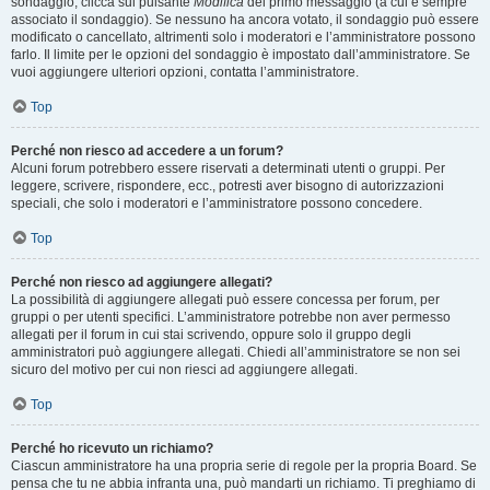
sondaggio, clicca sul pulsante
Modifica
del primo messaggio (a cui è sempre
associato il sondaggio). Se nessuno ha ancora votato, il sondaggio può essere
modificato o cancellato, altrimenti solo i moderatori e l’amministratore possono
farlo. Il limite per le opzioni del sondaggio è impostato dall’amministratore. Se
vuoi aggiungere ulteriori opzioni, contatta l’amministratore.
Top
Perché non riesco ad accedere a un forum?
Alcuni forum potrebbero essere riservati a determinati utenti o gruppi. Per
leggere, scrivere, rispondere, ecc., potresti aver bisogno di autorizzazioni
speciali, che solo i moderatori e l’amministratore possono concedere.
Top
Perché non riesco ad aggiungere allegati?
La possibilità di aggiungere allegati può essere concessa per forum, per
gruppi o per utenti specifici. L’amministratore potrebbe non aver permesso
allegati per il forum in cui stai scrivendo, oppure solo il gruppo degli
amministratori può aggiungere allegati. Chiedi all’amministratore se non sei
sicuro del motivo per cui non riesci ad aggiungere allegati.
Top
Perché ho ricevuto un richiamo?
Ciascun amministratore ha una propria serie di regole per la propria Board. Se
pensa che tu ne abbia infranta una, può mandarti un richiamo. Ti preghiamo di