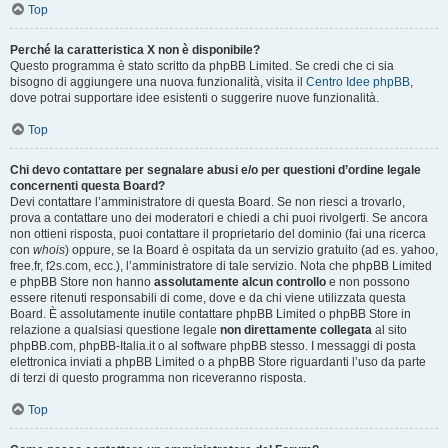
Top
Perché la caratteristica X non è disponibile?
Questo programma è stato scritto da phpBB Limited. Se credi che ci sia
bisogno di aggiungere una nuova funzionalità, visita il
Centro Idee phpBB
,
dove potrai supportare idee esistenti o suggerire nuove funzionalità.
Top
Chi devo contattare per segnalare abusi e/o per questioni d’ordine legale
concernenti questa Board?
Devi contattare l’amministratore di questa Board. Se non riesci a trovarlo,
prova a contattare uno dei moderatori e chiedi a chi puoi rivolgerti. Se ancora
non ottieni risposta, puoi contattare il proprietario del dominio (fai una ricerca
con
whois
) oppure, se la Board è ospitata da un servizio gratuito (ad es. yahoo,
free.fr, f2s.com, ecc.), l’amministratore di tale servizio. Nota che phpBB Limited
e phpBB Store non hanno
assolutamente alcun controllo
e non possono
essere ritenuti responsabili di come, dove e da chi viene utilizzata questa
Board. È assolutamente inutile contattare phpBB Limited o phpBB Store in
relazione a qualsiasi questione legale
non direttamente collegata
al sito
phpBB.com, phpBB-Italia.it o al software phpBB stesso. I messaggi di posta
elettronica inviati a phpBB Limited o a phpBB Store riguardanti l’uso da parte
di terzi di questo programma non riceveranno risposta.
Top