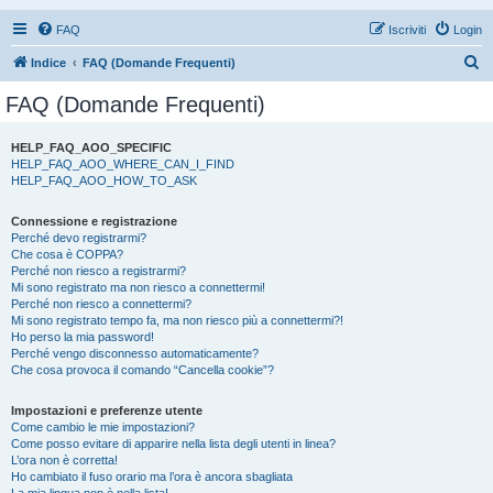
FAQ
Iscriviti
Login
C
Indice
FAQ (Domande Frequenti)
e
FAQ (Domande Frequenti)
r
c
HELP_FAQ_AOO_SPECIFIC
HELP_FAQ_AOO_WHERE_CAN_I_FIND
a
HELP_FAQ_AOO_HOW_TO_ASK
Connessione e registrazione
Perché devo registrarmi?
Che cosa è COPPA?
Perché non riesco a registrarmi?
Mi sono registrato ma non riesco a connettermi!
Perché non riesco a connettermi?
Mi sono registrato tempo fa, ma non riesco più a connettermi?!
Ho perso la mia password!
Perché vengo disconnesso automaticamente?
Che cosa provoca il comando “Cancella cookie”?
Impostazioni e preferenze utente
Come cambio le mie impostazioni?
Come posso evitare di apparire nella lista degli utenti in linea?
L’ora non è corretta!
Ho cambiato il fuso orario ma l’ora è ancora sbagliata