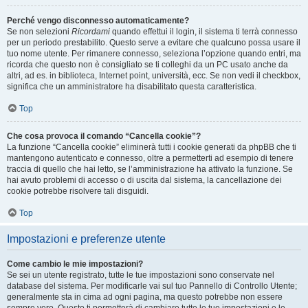
Perché vengo disconnesso automaticamente?
Se non selezioni
Ricordami
quando effettui il login, il sistema ti terrà connesso
per un periodo prestabilito. Questo serve a evitare che qualcuno possa usare il
tuo nome utente. Per rimanere connesso, seleziona l’opzione quando entri, ma
ricorda che questo non è consigliato se ti colleghi da un PC usato anche da
altri, ad es. in biblioteca, Internet point, università, ecc. Se non vedi il checkbox,
significa che un amministratore ha disabilitato questa caratteristica.
Top
Che cosa provoca il comando “Cancella cookie”?
La funzione “Cancella cookie” eliminerà tutti i cookie generati da phpBB che ti
mantengono autenticato e connesso, oltre a permetterti ad esempio di tenere
traccia di quello che hai letto, se l’amministrazione ha attivato la funzione. Se
hai avuto problemi di accesso o di uscita dal sistema, la cancellazione dei
cookie potrebbe risolvere tali disguidi.
Top
Impostazioni e preferenze utente
Come cambio le mie impostazioni?
Se sei un utente registrato, tutte le tue impostazioni sono conservate nel
database del sistema. Per modificarle vai sul tuo Pannello di Controllo Utente;
generalmente sta in cima ad ogni pagina, ma questo potrebbe non essere