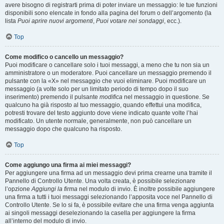
avere bisogno di registrarti prima di poter inviare un messaggio: le tue funzioni
disponibili sono elencate in fondo alla pagina del forum o dell’argomento (la
lista
Puoi aprire nuovi argomenti
,
Puoi votare nei sondaggi
, ecc.).
Top
Come modifico o cancello un messaggio?
Puoi modificare o cancellare solo i tuoi messaggi, a meno che tu non sia un
amministratore o un moderatore. Puoi cancellare un messaggio premendo il
pulsante con la «X» nel messaggio che vuoi eliminare. Puoi modificare un
messaggio (a volte solo per un limitato periodo di tempo dopo il suo
inserimento) premendo il pulsante
modifica
nel messaggio in questione. Se
qualcuno ha già risposto al tuo messaggio, quando effettui una modifica,
potresti trovare del testo aggiunto dove viene indicato quante volte l’hai
modificato. Un utente normale, generalmente, non può cancellare un
messaggio dopo che qualcuno ha risposto.
Top
Come aggiungo una firma ai miei messaggi?
Per aggiungere una firma ad un messaggio devi prima crearne una tramite il
Pannello di Controllo Utente. Una volta creata, è possibile selezionare
l’opzione
Aggiungi la firma
nel modulo di invio. È inoltre possibile aggiungere
una firma a tutti i tuoi messaggi selezionando l’apposita voce nel Pannello di
Controllo Utente. Se lo si fa, è possibile evitare che una firma venga aggiunta
ai singoli messaggi deselezionando la casella per aggiungere la firma
all’interno del modulo di invio.