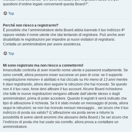
questioni d’ordine legale concernenti questa Board?”.
Top
Perché non riesco a registrarmi?
È possibile che l’amministratore della Board abbia bannato il tuo indirizzo IP
oppure vietato il nome utente che stai tentando di registrare. Può anche aver
disabilitato le registrazioni per impedire ai nuovi visitatori di registrarsi.
Contatta un amministratore per avere assistenza.
Top
Mi sono registrato ma non riesco a connettermi!
Innanzitutto controlla di aver inserito nome utente e password esattamente. Se
sono corretti, allora possono esser successe un paio di cose: se il supporto
«registrazione minore» è abilitato e hai cliccato su
Ho meno di 13 anni
mentre
ti stavi registrando, allora devi seguire le istruzioni che hai ricevuto. Se questo
non è il tuo caso, forse devi attivare il tuo account. Alcune Board richiedono
che tutte le nuove registrazioni vengano attivate dall’utente stesso o dagli
amministratori, prima di poter accedere. Quando ti registri ti verrà indicato che
tipo di attivazione è richiesta. Se ti è stato inviato un messaggio di posta, allora
segui le istruzioni; se non hai ricevuto nessun messaggio... sei sicuro che il tuo
indirizzo di posta sia valido? (L’attivazione via posta serve a ridurre la
possibilità di avere utenti anonimi che abusano della Board.) Se sei sicuro che
l’indirizzo di posta che hai usato sia corretto, allora prova a contattare un
amministratore.