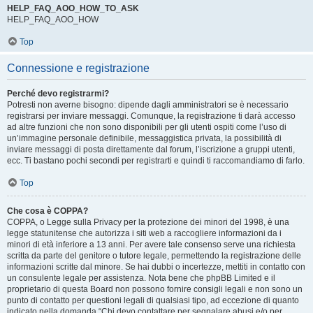
HELP_FAQ_AOO_HOW_TO_ASK
HELP_FAQ_AOO_HOW
Top
Connessione e registrazione
Perché devo registrarmi?
Potresti non averne bisogno: dipende dagli amministratori se è necessario
registrarsi per inviare messaggi. Comunque, la registrazione ti darà accesso
ad altre funzioni che non sono disponibili per gli utenti ospiti come l’uso di
un’immagine personale definibile, messaggistica privata, la possibilità di
inviare messaggi di posta direttamente dal forum, l’iscrizione a gruppi utenti,
ecc. Ti bastano pochi secondi per registrarti e quindi ti raccomandiamo di farlo.
Top
Che cosa è COPPA?
COPPA, o Legge sulla Privacy per la protezione dei minori del 1998, è una
legge statunitense che autorizza i siti web a raccogliere informazioni da i
minori di età inferiore a 13 anni. Per avere tale consenso serve una richiesta
scritta da parte del genitore o tutore legale, permettendo la registrazione delle
informazioni scritte dal minore. Se hai dubbi o incertezze, mettiti in contatto con
un consulente legale per assistenza. Nota bene che phpBB Limited e il
proprietario di questa Board non possono fornire consigli legali e non sono un
punto di contatto per questioni legali di qualsiasi tipo, ad eccezione di quanto
indicato nella domanda “Chi devo contattare per segnalare abusi e/o per