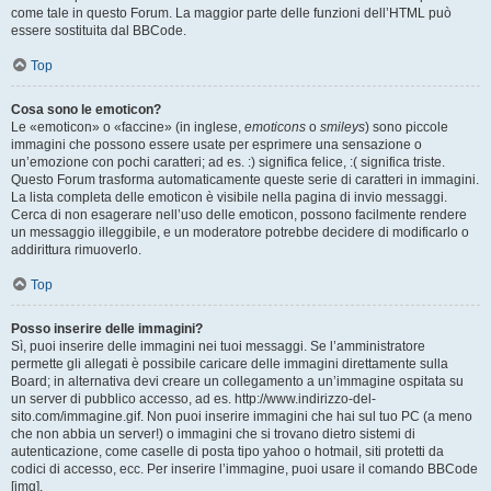
come tale in questo Forum. La maggior parte delle funzioni dell’HTML può
essere sostituita dal BBCode.
Top
Cosa sono le emoticon?
Le «emoticon» o «faccine» (in inglese,
emoticons
o
smileys
) sono piccole
immagini che possono essere usate per esprimere una sensazione o
un’emozione con pochi caratteri; ad es. :) significa felice, :( significa triste.
Questo Forum trasforma automaticamente queste serie di caratteri in immagini.
La lista completa delle emoticon è visibile nella pagina di invio messaggi.
Cerca di non esagerare nell’uso delle emoticon, possono facilmente rendere
un messaggio illeggibile, e un moderatore potrebbe decidere di modificarlo o
addirittura rimuoverlo.
Top
Posso inserire delle immagini?
Sì, puoi inserire delle immagini nei tuoi messaggi. Se l’amministratore
permette gli allegati è possibile caricare delle immagini direttamente sulla
Board; in alternativa devi creare un collegamento a un’immagine ospitata su
un server di pubblico accesso, ad es. http://www.indirizzo-del-
sito.com/immagine.gif. Non puoi inserire immagini che hai sul tuo PC (a meno
che non abbia un server!) o immagini che si trovano dietro sistemi di
autenticazione, come caselle di posta tipo yahoo o hotmail, siti protetti da
codici di accesso, ecc. Per inserire l’immagine, puoi usare il comando BBCode
[img].