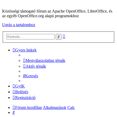
Közösségi támogató fórum az Apache OpenOffice, LibreOffice, és
az egyéb OpenOffice.org alapú programokhoz
Ugrás a tartalomhoz
Részletes
Keresés
keresés
Gyors linkek
Megválaszolatlan témák
Aktív témák
Keresés
GyIK
Belépés
Regisztráció
Fórum kezdőlap
Alkalmazások
Calc
Keresés