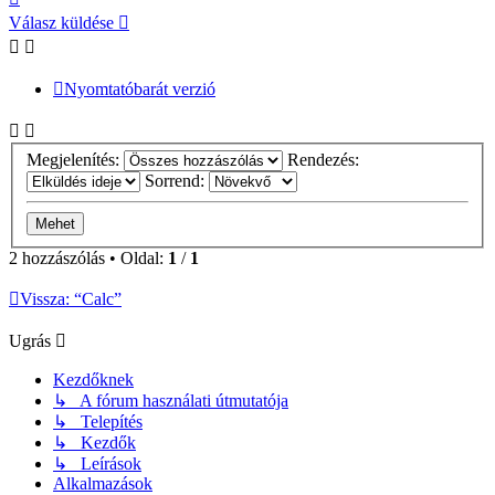
a
Válasz küldése
tetejére
Nyomtatóbarát verzió
Megjelenítés:
Rendezés:
Sorrend:
2 hozzászólás • Oldal:
1
/
1
Vissza: “Calc”
Ugrás
Kezdőknek
↳ A fórum használati útmutatója
↳ Telepítés
↳ Kezdők
↳ Leírások
Alkalmazások