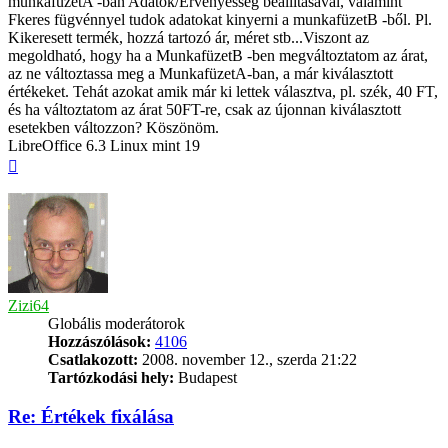
munkafüzetA -ban Adatok/Érvényesség beállításával, valamint
Fkeres fügvénnyel tudok adatokat kinyerni a munkafüzetB -ből. Pl.
Kikeresett termék, hozzá tartozó ár, méret stb...Viszont az
megoldható, hogy ha a MunkafüzetB -ben megváltoztatom az árat,
az ne változtassa meg a MunkafüzetA-ban, a már kiválasztott
értékeket. Tehát azokat amik már ki lettek választva, pl. szék, 40 FT,
és ha változtatom az árat 50FT-re, csak az újonnan kiválasztott
esetekben változzon? Köszönöm.
LibreOffice 6.3 Linux mint 19
Vissza
a
tetejére
Zizi64
Globális moderátorok
Hozzászólások:
4106
Csatlakozott:
2008. november 12., szerda 21:22
Tartózkodási hely:
Budapest
Re: Értékek fixálása