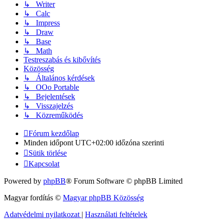
↳ Writer
↳ Calc
↳ Impress
↳ Draw
↳ Base
↳ Math
Testreszabás és kibővítés
Közösség
↳ Általános kérdések
↳ OOo Portable
↳ Bejelentések
↳ Visszajelzés
↳ Közreműködés
Fórum kezdőlap
Minden időpont
UTC+02:00
időzóna szerinti
Sütik törlése
Kapcsolat
Powered by
phpBB
® Forum Software © phpBB Limited
Magyar fordítás ©
Magyar phpBB Közösség
Adatvédelmi nyilatkozat
|
Használati feltételek