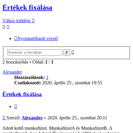
Értékek fixálása
Válasz küldése
Nyomtatóbarát verzió
Részletes
Keresés
keresés
2 hozzászólás • Oldal:
1
/
1
Alexander
Hozzászólások:
1
Csatlakozott:
2020. április 25., szombat 19:55
Értékek fixálása
Idézés
Hozzászólás
Szerző:
Alexander
»
2020. április 25., szombat 20:11
Adott kettő munkafüzet. MunkafüzetA és MunkafüzetB. A