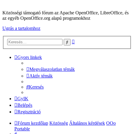
Közösségi támogató fórum az Apache OpenOffice, LibreOffice, és
az egyéb OpenOffice.org alapú programokhoz
Ugrás a tartalomhoz
Részletes
Keresés
keresés
Gyors linkek
Megválaszolatlan témák
Aktív témák
Keresés
GyIK
Belépés
Regisztráció
Fórum kezdőlap
Közösség
Általános kérdések
OOo
Portable
Keresés