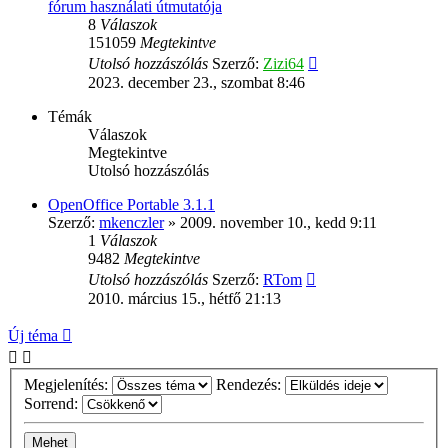
fórum használati útmutatója
8
Válaszok
151059
Megtekintve
Utolsó hozzászólás
Szerző:
Zizi64
2023. december 23., szombat 8:46
Témák
Válaszok
Megtekintve
Utolsó hozzászólás
OpenOffice Portable 3.1.1
Szerző:
mkenczler
»
2009. november 10., kedd 9:11
1
Válaszok
9482
Megtekintve
Utolsó hozzászólás
Szerző:
RTom
2010. március 15., hétfő 21:13
Új téma
Megjelenítés:
Rendezés:
Sorrend: