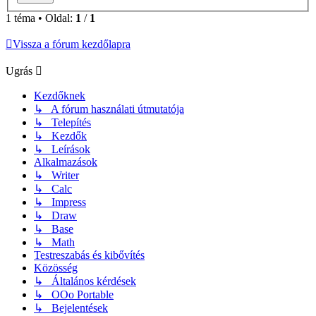
1 téma • Oldal:
1
/
1
Vissza a fórum kezdőlapra
Ugrás
Kezdőknek
↳ A fórum használati útmutatója
↳ Telepítés
↳ Kezdők
↳ Leírások
Alkalmazások
↳ Writer
↳ Calc
↳ Impress
↳ Draw
↳ Base
↳ Math
Testreszabás és kibővítés
Közösség
↳ Általános kérdések
↳ OOo Portable
↳ Bejelentések