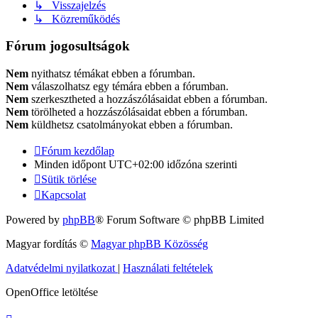
↳ Visszajelzés
↳ Közreműködés
Fórum jogosultságok
Nem
nyithatsz témákat ebben a fórumban.
Nem
válaszolhatsz egy témára ebben a fórumban.
Nem
szerkesztheted a hozzászólásaidat ebben a fórumban.
Nem
törölheted a hozzászólásaidat ebben a fórumban.
Nem
küldhetsz csatolmányokat ebben a fórumban.
Fórum kezdőlap
Minden időpont
UTC+02:00
időzóna szerinti
Sütik törlése
Kapcsolat
Powered by
phpBB
® Forum Software © phpBB Limited
Magyar fordítás ©
Magyar phpBB Közösség
Adatvédelmi nyilatkozat
|
Használati feltételek
OpenOffice letöltése