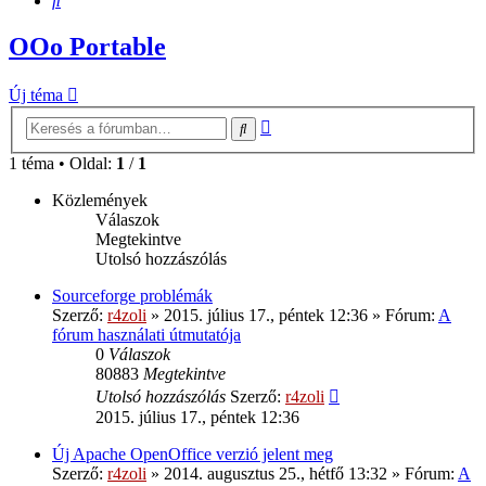
OOo Portable
Új téma
Részletes
Keresés
keresés
1 téma • Oldal:
1
/
1
Közlemények
Válaszok
Megtekintve
Utolsó hozzászólás
Sourceforge problémák
Szerző:
r4zoli
»
2015. július 17., péntek 12:36
» Fórum:
A
fórum használati útmutatója
0
Válaszok
80883
Megtekintve
Utolsó hozzászólás
Szerző:
r4zoli
2015. július 17., péntek 12:36
Új Apache OpenOffice verzió jelent meg
Szerző:
r4zoli
»
2014. augusztus 25., hétfő 13:32
» Fórum:
A