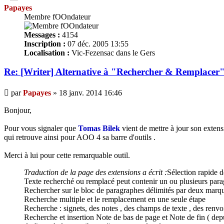
Papayes
Membre fOOndateur
Messages :
4154
Inscription :
07 déc. 2005 13:55
Localisation :
Vic-Fezensac dans le Gers
Re: [Writer] Alternative à "Rechercher & Remplacer
Message
par
Papayes
»
18 janv. 2014 16:46
Bonjour,
Pour vous signaler que
Tomas Bilek
vient de mettre à jour son exten
qui retrouve ainsi pour AOO 4 sa barre d'outils .
Merci à lui pour cette remarquable outil.
Traduction de la page des extensions a écrit :
Sélection rapide d
Texte recherché ou remplacé peut contenir un ou plusieurs par
Rechercher sur le bloc de paragraphes délimités par deux marqu
Recherche multiple et le remplacement en une seule étape
Recherche : signets, des notes , des champs de texte , des renvo
Recherche et insertion Note de bas de page et Note de fin ( depui