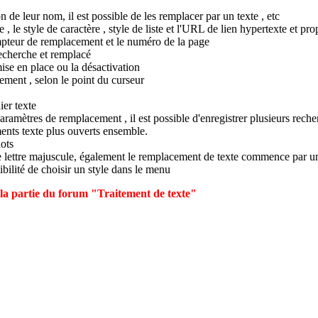
 de leur nom, il est possible de les remplacer par un texte , etc
le style de caractère , style de liste et l'URL de lien hypertexte et prop
ompteur de remplacement et le numéro de la page
echerche et remplacé
ise en place ou la désactivation
ment , selon le point du curseur
ier texte
ramètres de remplacement , il est possible d'enregistrer plusieurs rech
ents texte plus ouverts ensemble.
lots
ne lettre majuscule, également le remplacement de texte commence par un
sibilité de choisir un style dans le menu
s la partie du forum "Traitement de texte"