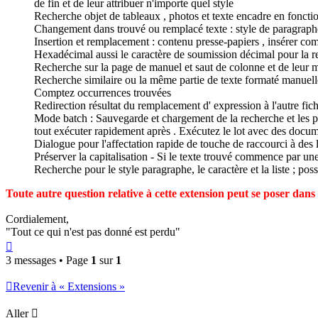
de fin et de leur attribuer n'importe quel style
Recherche objet de tableaux , photos et texte encadre en fonction
Changement dans trouvé ou remplacé texte : style de paragraphe , 
Insertion et remplacement : contenu presse-papiers , insérer c
Hexadécimal aussi le caractère de soumission décimal pour la r
Recherche sur la page de manuel et saut de colonne et de leur m
Recherche similaire ou la même partie de texte formaté manuelle
Comptez occurrences trouvées
Redirection résultat du remplacement d' expression à l'autre fich
Mode batch : Sauvegarde et chargement de la recherche et les pa
tout exécuter rapidement après . Exécutez le lot avec des docum
Dialogue pour l'affectation rapide de touche de raccourci à des 
Préserver la capitalisation - Si le texte trouvé commence par u
Recherche pour le style paragraphe, le caractère et la liste ; pos
Toute autre question relative à cette extension peut se poser dan
Cordialement,
"Tout ce qui n'est pas donné est perdu"
Haut
3 messages • Page
1
sur
1
Revenir à « Extensions »
Aller