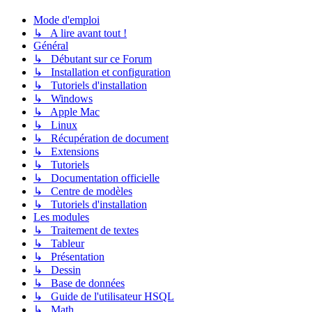
Mode d'emploi
↳ A lire avant tout !
Général
↳ Débutant sur ce Forum
↳ Installation et configuration
↳ Tutoriels d'installation
↳ Windows
↳ Apple Mac
↳ Linux
↳ Récupération de document
↳ Extensions
↳ Tutoriels
↳ Documentation officielle
↳ Centre de modèles
↳ Tutoriels d'installation
Les modules
↳ Traitement de textes
↳ Tableur
↳ Présentation
↳ Dessin
↳ Base de données
↳ Guide de l'utilisateur HSQL
↳ Math