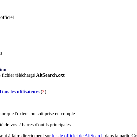
officiel
ns
ion
 fichier téléchargé
AltSearch.oxt
ous les utilisateurs
(
2
)
our que l'extension soit prise en compte.
ôté de vos 2 barres d'outils principales.
sont à faire directement sur
le site officiel de AltSearch
dans la partie C