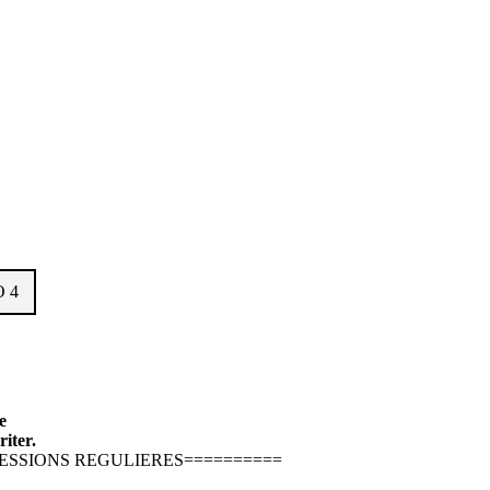
OO 4
e
iter.
l EXPRESSIONS REGULIERES==========