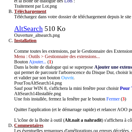
et la Boite de dialogue des
Lots
:
Traitement par Lot.png
Téléchargement
Téléchargez dans votre dossier de téléchargement depuis le site 
AltSearch
510 Ko
Ouverture_altsearch.png
Installation
Comme toutes les extensions, par le Gestionnaire des Extensio
Menu : Outils > Gestionnaire des extensions...
Bouton
Ajouter...
(
1
)
Dans la boite de dialogue qui se superpose
Ajouter une extens
qui permet de parcourir l'arborescence du Disque Dur, choisir le
et valider par son bouton
Ouvrir
.
PourTouAltSearch14.png
Sauf pour WIN 8, s'affichera la mini fenêtre pour choisir
Pour T
AltSearch14Installée.png
Une fois installée, fermez la fenêtre par le bouton
Fermer
(
3
)
Quitter l'application (et le démarrage rapide) et relancer AOO p
L'icône de la Boite à outil (
Alt.nait a nahradit
) s'affichera à c
Commentaires
Les éventuelles remarques d'améliorations ou erreurs décelées, 