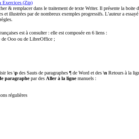
& Exercices (Zip)
ercher & remplacer dans le traitement de texte Writer. Il présente la boi
 et illustrées par de nombreux exemples progressifs. L'auteur a essayé 
règles.
ançaises est à consulter : elle est composée en 6 liens :
ue de Ooo ou de LibreOffice ;
isir les
\p
des Sauts de paragraphes ¶ de Word et des
\n
Retours à la lig
de paragraphe
par des
Aller à la ligne
manuels :
ons régulières