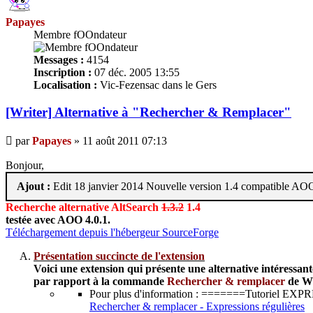
Papayes
Membre fOOndateur
Messages :
4154
Inscription :
07 déc. 2005 13:55
Localisation :
Vic-Fezensac dans le Gers
[Writer] Alternative à "Rechercher & Remplacer"
Message
par
Papayes
»
11 août 2011 07:13
Bonjour,
Ajout :
Edit 18 janvier 2014 Nouvelle version 1.4 compatible A
Recherche alternative AltSearch
1.3.2
1.4
testée avec AOO 4.0.1.
Téléchargement depuis l'hébergeur SourceForge
Présentation succincte de l'extension
Voici une extension qui présente une alternative intéressant
par rapport à la commande
Rechercher & remplacer
de Wr
Pour plus d'information : =======Tutorie
Rechercher & remplacer - Expressions régulières