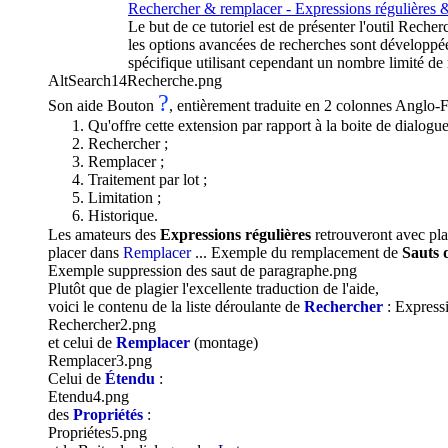
Rechercher & remplacer - Expressions régulières 
Le but de ce tutoriel est de présenter l'outil Rech
les options avancées de recherches sont développées
spécifique utilisant cependant un nombre limité de 
AltSearch14Recherche.png
?
Son aide Bouton
, entièrement traduite en 2 colonnes Anglo-Fr
Qu'offre cette extension par rapport à la boite de dialog
Rechercher ;
Remplacer ;
Traitement par lot ;
Limitation ;
Historique.
Les amateurs des
Expressions régulières
retrouveront avec pla
placer dans
Remplacer
... Exemple du remplacement de
Sauts 
Exemple suppression des saut de paragraphe.png
Plutôt que de plagier l'excellente traduction de l'aide,
voici le contenu de la liste déroulante de
Rechercher
: Expressi
Rechercher2.png
et celui de
Remplacer
(montage)
Remplacer3.png
Celui de
Étendu
:
Etendu4.png
des
Propriétés
:
Propriétes5.png