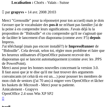
Localisation :
Choëx - Valais - Suisse
Message
par
grapyvs
»
14 avr. 2008 20:03
Merci "Grenouille" pour ta réponse(et pour ton accueil) mais je dois
t'avouer que le vocabulaire des
pos-it
ne m'étant pas familier j'ai de
la peine à en comprendre leurs significations. J'avais déjà lu la
proposition de "Bidouille" et cru comprendre qu'il ne s'agissait que
de faciliter le lancement d'un diaporama (comme avec F5)
depuis
Impress.
J'ai téléchargé (mais pas encore installé!!) le
ImpressRunner
de
"Bidouille". Cela devrait, selon toi, régler mon problème et faire que
les heureux utilisateurs d'OpenOffice puissent recevoir des
diaporamas qui se lancent automatiquement (comme avec les .PPS
de PowerPoint).
Merci aussi pour les bonnes nouvelles concernant la version 3.0.
Il faut aussi que je te dise qu'il me faut trouver des arguments
convaincants (et celui-là en est un....) pour pousser les membres de
mon club de seniors (j'ai 70 ans) à migrer vers OpenOffice et lâcher
les baskets de Microsoft - Merci pour ta patiente.
Amicalement - Grapyvs
OpenOffice 2.4 sous Win XP SP2
Haut
tyrell