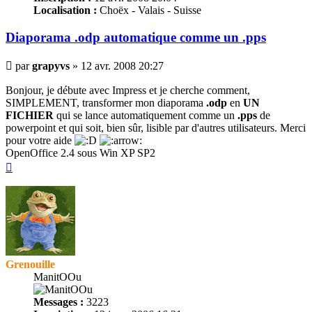
Localisation :
Choëx - Valais - Suisse
Diaporama .odp automatique comme un .pps
Message
par
grapyvs
»
12 avr. 2008 20:27
Bonjour, je débute avec Impress et je cherche comment,
SIMPLEMENT, transformer mon diaporama
.odp
en
UN
FICHIER
qui se lance automatiquement comme un
.pps
de
powerpoint et qui soit, bien sûr, lisible par d'autres utilisateurs. Merci
pour votre aide
OpenOffice 2.4 sous Win XP SP2
Haut
Grenouille
ManitOOu
Messages :
3223