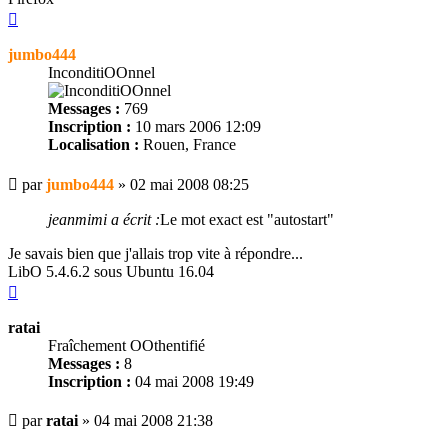
Haut
jumbo444
InconditiOOnnel
Messages :
769
Inscription :
10 mars 2006 12:09
Localisation :
Rouen, France
Message
par
jumbo444
»
02 mai 2008 08:25
jeanmimi a écrit :
Le mot exact est "autostart"
Je savais bien que j'allais trop vite à répondre...
LibO 5.4.6.2 sous Ubuntu 16.04
Haut
ratai
Fraîchement OOthentifié
Messages :
8
Inscription :
04 mai 2008 19:49
Message
par
ratai
»
04 mai 2008 21:38