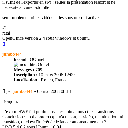
il suffit de l'exporter en swf : seules la présentation ressort et ne
necessite aucune bidouille
seul problème : ni les vidéos ni les sons ne sont actives.
@+
ratai
OpenOffice version 2.4 sous windows et ubuntu
Haut
jumbo444
InconditiOOnnel
Messages :
769
Inscription :
10 mars 2006 12:09
Localisation :
Rouen, France
Message
par
jumbo444
»
05 mai 2008 08:13
Bonjour,
L'export SWF fait perdre aussi les animations et les transitions.
Conclusion : un diaporama qui n'a ni son, ni vidéo, ni animation, ni
transition, quel est l'intérêt de le lancer automatiquement ?
LibO 5.4.6.2 sous Ubuntu 16.04