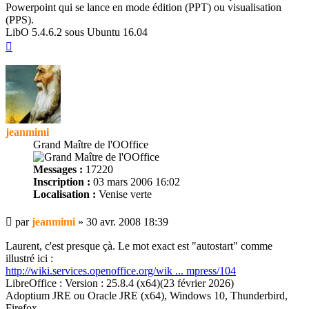
Powerpoint qui se lance en mode édition (PPT) ou visualisation
(PPS).
LibO 5.4.6.2 sous Ubuntu 16.04
Haut
jeanmimi
Grand Maître de l'OOffice
Messages :
17220
Inscription :
03 mars 2006 16:02
Localisation :
Venise verte
Message
par
jeanmimi
»
30 avr. 2008 18:39
Laurent, c'est presque çà. Le mot exact est "autostart" comme
illustré ici :
http://wiki.services.openoffice.org/wik ... mpress/104
LibreOffice : Version : 25.8.4 (x64)(23 février 2026)
Adoptium JRE ou Oracle JRE (x64), Windows 10, Thunderbird,
Firefox