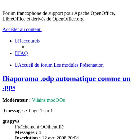
Forum francophone de support pour Apache OpenOffice,
LibreOffice et dérivés de OpenOffice.org
Accéder au contenu
Raccourcis
FAQ
Accueil du forum
Les modules
Présentation
Diaporama .odp automatique comme un
.pps
Modérateur :
Vilains modOOs
9 messages • Page
1
sur
1
grapyvs
Fraîchement OOthentifié
Messages :
4
Inscription :
12 avr. 2008 20:04