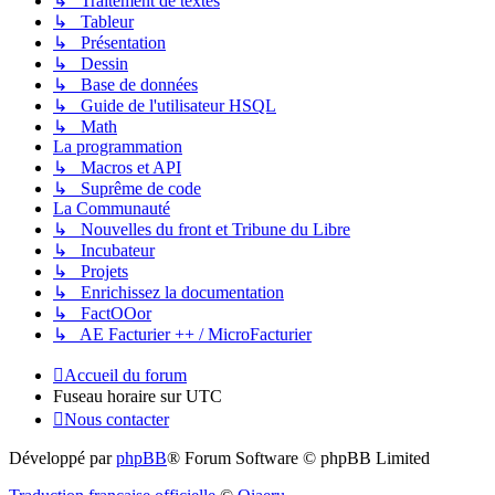
↳ Traitement de textes
↳ Tableur
↳ Présentation
↳ Dessin
↳ Base de données
↳ Guide de l'utilisateur HSQL
↳ Math
La programmation
↳ Macros et API
↳ Suprême de code
La Communauté
↳ Nouvelles du front et Tribune du Libre
↳ Incubateur
↳ Projets
↳ Enrichissez la documentation
↳ FactOOor
↳ AE Facturier ++ / MicroFacturier
Accueil du forum
Fuseau horaire sur
UTC
Nous contacter
Développé par
phpBB
® Forum Software © phpBB Limited