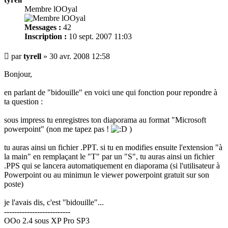
Membre lOOyal
Messages :
42
Inscription :
10 sept. 2007 11:03
Message
par
tyrell
»
30 avr. 2008 12:58
Bonjour,
en parlant de "bidouille" en voici une qui fonction pour repondre à
ta question :
sous impress tu enregistres ton diaporama au format "Microsoft
powerpoint" (non me tapez pas !
)
tu auras ainsi un fichier .PPT. si tu en modifies ensuite l'extension "à
la main" en remplaçant le "T" par un "S", tu auras ainsi un fichier
.PPS qui se lancera automatiquement en diaporama (si l'utilisateur à
Powerpoint ou au minimun le viewer powerpoint gratuit sur son
poste)
je l'avais dis, c'est "bidouille"...
--------------------------
OOo 2.4 sous XP Pro SP3