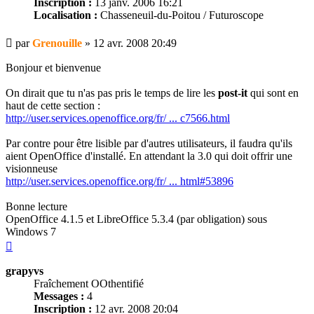
Inscription :
13 janv. 2006 16:21
Localisation :
Chasseneuil-du-Poitou / Futuroscope
Message
par
Grenouille
»
12 avr. 2008 20:49
Bonjour et bienvenue
On dirait que tu n'as pas pris le temps de lire les
post-it
qui sont en
haut de cette section :
http://user.services.openoffice.org/fr/ ... c7566.html
Par contre pour être lisible par d'autres utilisateurs, il faudra qu'ils
aient OpenOffice d'installé. En attendant la 3.0 qui doit offrir une
visionneuse
http://user.services.openoffice.org/fr/ ... html#53896
Bonne lecture
OpenOffice 4.1.5 et LibreOffice 5.3.4 (par obligation) sous
Windows 7
Haut
grapyvs
Fraîchement OOthentifié
Messages :
4
Inscription :
12 avr. 2008 20:04