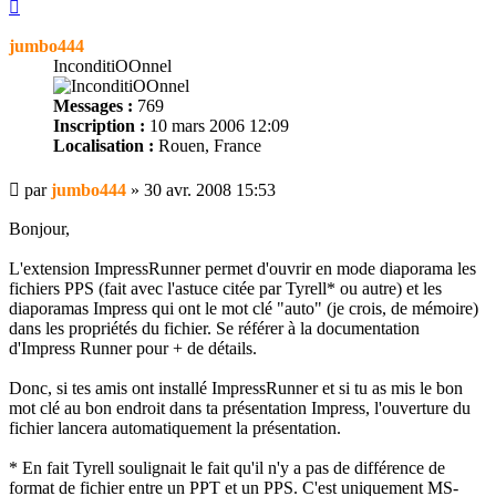
Haut
jumbo444
InconditiOOnnel
Messages :
769
Inscription :
10 mars 2006 12:09
Localisation :
Rouen, France
Message
par
jumbo444
»
30 avr. 2008 15:53
Bonjour,
L'extension ImpressRunner permet d'ouvrir en mode diaporama les
fichiers PPS (fait avec l'astuce citée par Tyrell* ou autre) et les
diaporamas Impress qui ont le mot clé "auto" (je crois, de mémoire)
dans les propriétés du fichier. Se référer à la documentation
d'Impress Runner pour + de détails.
Donc, si tes amis ont installé ImpressRunner et si tu as mis le bon
mot clé au bon endroit dans ta présentation Impress, l'ouverture du
fichier lancera automatiquement la présentation.
* En fait Tyrell soulignait le fait qu'il n'y a pas de différence de
format de fichier entre un PPT et un PPS. C'est uniquement MS-