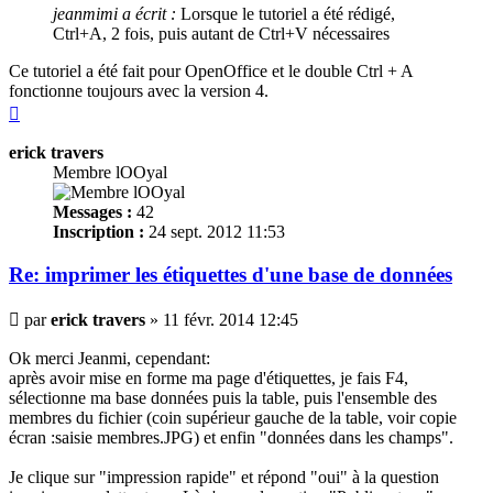
jeanmimi a écrit :
Lorsque le tutoriel a été rédigé,
Ctrl+A, 2 fois, puis autant de Ctrl+V nécessaires
Ce tutoriel a été fait pour OpenOffice et le double Ctrl + A
fonctionne toujours avec la version 4.
Haut
erick travers
Membre lOOyal
Messages :
42
Inscription :
24 sept. 2012 11:53
Re: imprimer les
étiquettes
d'une base de données
Message
par
erick travers
»
11 févr. 2014 12:45
Ok merci Jeanmi, cependant:
après avoir mise en forme ma page d'
étiquettes
, je fais F4,
sélectionne ma base données puis la table, puis l'ensemble des
membres du fichier (coin supérieur gauche de la table, voir copie
écran :saisie membres.JPG) et enfin "données dans les champs".
Je clique sur "impression rapide" et répond "oui" à la question