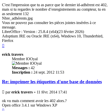
C'est l'impression que tu as parce que le dernier id-adhérent est 402,
mais si tu regardes le nombre d’enregistrements au compteur, tu en
as seulement 132
Nbre_adhérents.jpg
Vous ne pouvez pas consulter les pièces jointes insérées à ce
message.
LibreOffice : Version : 25.8.4 (x64)(23 février 2026)
Adoptium JRE ou Oracle JRE (x64), Windows 10, Thunderbird,
Firefox
Haut
erick travers
Membre lOOyal
Messages :
42
Inscription :
24 sept. 2012 11:53
Re: imprimer les
étiquettes
d'une base de données
Message
par
erick travers
»
11 févr. 2014 17:41
ok vu mais comment avoir les 402 alors.?
Open office 3.4.1 sur Windows XP
Haut