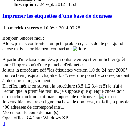
Inscription :
24 sept. 2012 11:53
Imprimer les
étiquettes
d'une base de données
Message
par
erick travers
»
10 févr. 2014 09:28
Bonjour...encore moi.;
Alors, je suis confronté à un petit problème, sans doute pas grand
chose mais ...terriblement contrariant:
A partir d'une base données, je souhaite enregistrer un fichier (prêt
pour l'impression) d'une planche d'
étiquettes
.
Je suis la procédure pdf "les
étiquettes
version 1.0 du 24 nov 2006",
tout va bien jusqu'au chapitre 3.5 "créer une planche...correspondant
à plusieurs enregistrement".
En effet, même en suivant la procédure (3.5.1.2.3.4 et 5) je n'ai à
l'écran que la première feuille.. je suppose que quelque chose doit-
être coché quelque part mais impossible de trouver..
Je veux bien mettre en ligne ma base de données , mais il y a plus de
400 adresses de correspondants....
Merci pour le coup de main(s).
Open office 3.4.1 sur Windows XP
Haut