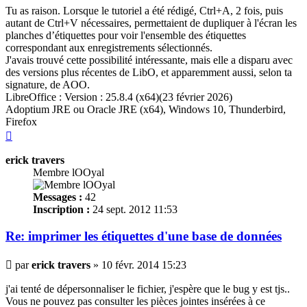
Tu as raison. Lorsque le tutoriel a été rédigé, Ctrl+A, 2 fois, puis
autant de Ctrl+V nécessaires, permettaient de dupliquer à l'écran les
planches
d’
étiquettes
pour voir l'ensemble des
étiquettes
correspondant aux enregistrements sélectionnés.
J'avais trouvé cette possibilité intéressante, mais elle a disparu avec
des versions plus récentes de LibO, et apparemment aussi, selon ta
signature, de AOO.
LibreOffice : Version : 25.8.4 (x64)(23 février 2026)
Adoptium JRE ou Oracle JRE (x64), Windows 10, Thunderbird,
Firefox
Haut
erick travers
Membre lOOyal
Messages :
42
Inscription :
24 sept. 2012 11:53
Re: imprimer les
étiquettes
d'une base de données
Message
par
erick travers
»
10 févr. 2014 15:23
j'ai tenté de dépersonnaliser le fichier, j'espère que le bug y est tjs..
Vous ne pouvez pas consulter les pièces jointes insérées à ce