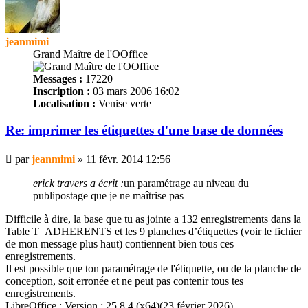
jeanmimi
Grand Maître de l'OOffice
Messages :
17220
Inscription :
03 mars 2006 16:02
Localisation :
Venise verte
Re: imprimer les
étiquettes
d'une base de données
Message
par
jeanmimi
»
11 févr. 2014 12:56
erick travers a écrit :
un paramétrage au niveau du
publipostage que je ne maîtrise pas
Difficile à dire, la base que tu as jointe a 132 enregistrements dans la
Table T_ADHERENTS et les 9
planches
d’
étiquettes
(voir le fichier
de mon message plus haut) contiennent bien tous ces
enregistrements.
Il est possible que ton paramétrage de l'étiquette, ou de la planche de
conception, soit erronée et ne peut pas contenir tous tes
enregistrements.
LibreOffice : Version : 25.8.4 (x64)(23 février 2026)