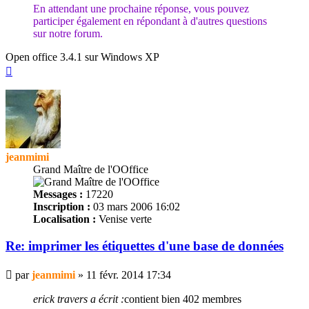
En attendant une prochaine réponse, vous pouvez
participer également en répondant à d'autres questions
sur notre forum.
Open office 3.4.1 sur Windows XP
Haut
jeanmimi
Grand Maître de l'OOffice
Messages :
17220
Inscription :
03 mars 2006 16:02
Localisation :
Venise verte
Re: imprimer les
étiquettes
d'une base de données
Message
par
jeanmimi
»
11 févr. 2014 17:34
erick travers a écrit :
contient bien 402 membres