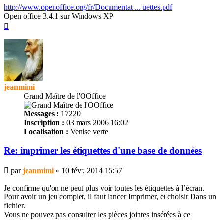
http://www.openoffice.org/fr/Documentat ... uettes.pdf
Open office 3.4.1 sur Windows XP
Haut
jeanmimi
Grand Maître de l'OOffice
Messages :
17220
Inscription :
03 mars 2006 16:02
Localisation :
Venise verte
Re: imprimer les
étiquettes
d'une base de données
Message
par
jeanmimi
»
10 févr. 2014 15:57
Je confirme qu'on ne peut plus voir toutes les
étiquettes
à l’écran.
Pour avoir un jeu complet, il faut lancer Imprimer, et choisir Dans un
fichier.
Vous ne pouvez pas consulter les pièces jointes insérées à ce