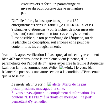
erick travers a écrit :
un paramétrage au
niveau du publipostage que je ne maîtrise
pas
Difficile à dire, la base que tu as jointe a 132
enregistrements dans la Table T_ADHERENTS et les
9
planches
d’
étiquettes
(voir le fichier de mon message
plus haut) contiennent bien tous ces enregistrements.
Il est possible que ton paramétrage de l'étiquette, ou de
la planche de conception, soit erronée et ne peut pas
contenir tous tes enregistrements.
Jeanmimi, après vérification la base que j'ai mis en ligne contient
bien 402 membres, donc le problème vient je pense, d'un
paramétrage dès l'appel de F4..après avoir créé la feuille d'
étiquettes
(..ah ben là nous sommes sous Writer.
) je veux bien
balancer le post sous une autre section à la condition d'être certain
que la base est OK..
Le modérateur a écrit :
Merci de ne pas
poster plusieurs messages à la suite.
Si vous devez ajouter un complément d'information, les
boutons "
EDITER
" à la droite du message + "
ajout
"
permettent d'y remédier.