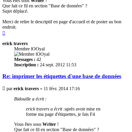
Vous êtes sous
Writer
!
Que fait ce fil en section "Base de données" ?
Sujet déplacé.
Merci de relire le descriptif en page d'accueil et de poster au bon
endroit.
Haut
erick travers
Membre lOOyal
Messages :
42
Inscription :
24 sept. 2012 11:53
Re: imprimer les
étiquettes
d'une base de données
Message
par
erick travers
»
11 févr. 2014 17:16
Bidouille a écrit :
erick travers a écrit :
après avoir mise en
forme ma page d'
étiquettes
, je fais F4
Vous êtes sous
Writer
!
Que fait ce fil en section "Base de données" ?