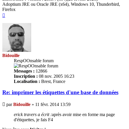
Adoptium JRE ou Oracle JRE (x64), Windows 10, Thunderbird,
Firefox
Haut
Bidouille
RespOOnsable forum
Messages :
12866
Inscription :
08 nov. 2005 16:23
Localisation :
Brest, France
Re: imprimer les
étiquettes
d'une base de données
Message
par
Bidouille
»
11 févr. 2014 13:59
erick travers a écrit :
après avoir mise en forme ma page
d'
étiquettes
, je fais F4