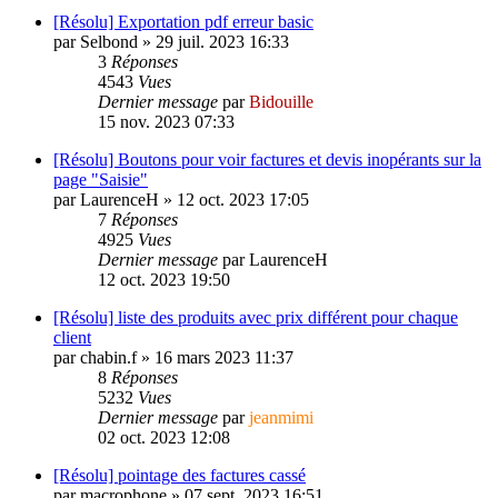
[Résolu] Exportation pdf erreur basic
par
Selbond
»
29 juil. 2023 16:33
3
Réponses
4543
Vues
Dernier message
par
Bidouille
15 nov. 2023 07:33
[Résolu] Boutons pour voir factures et devis inopérants sur la
page "Saisie"
par
LaurenceH
»
12 oct. 2023 17:05
7
Réponses
4925
Vues
Dernier message
par
LaurenceH
12 oct. 2023 19:50
[Résolu] liste des produits avec prix différent pour chaque
client
par
chabin.f
»
16 mars 2023 11:37
8
Réponses
5232
Vues
Dernier message
par
jeanmimi
02 oct. 2023 12:08
[Résolu] pointage des factures cassé
par
macrophone
»
07 sept. 2023 16:51