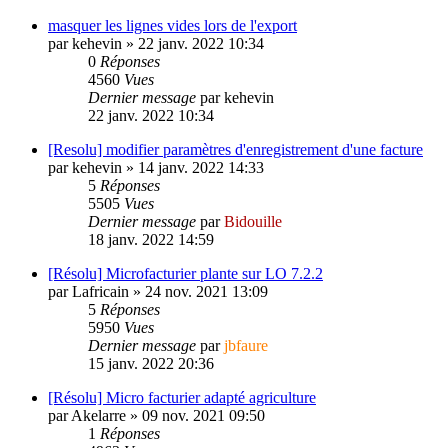
masquer les lignes vides lors de l'export
par
kehevin
»
22 janv. 2022 10:34
0
Réponses
4560
Vues
Dernier message
par
kehevin
22 janv. 2022 10:34
[Resolu] modifier paramètres d'enregistrement d'une facture
par
kehevin
»
14 janv. 2022 14:33
5
Réponses
5505
Vues
Dernier message
par
Bidouille
18 janv. 2022 14:59
[Résolu] Microfacturier plante sur LO 7.2.2
par
Lafricain
»
24 nov. 2021 13:09
5
Réponses
5950
Vues
Dernier message
par
jbfaure
15 janv. 2022 20:36
[Résolu] Micro facturier adapté agriculture
par
Akelarre
»
09 nov. 2021 09:50
1
Réponses