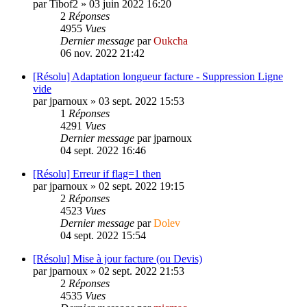
par
Tibof2
»
03 juin 2022 16:20
2
Réponses
4955
Vues
Dernier message
par
Oukcha
06 nov. 2022 21:42
[Résolu] Adaptation longueur facture - Suppression Ligne
vide
par
jparnoux
»
03 sept. 2022 15:53
1
Réponses
4291
Vues
Dernier message
par
jparnoux
04 sept. 2022 16:46
[Résolu] Erreur if flag=1 then
par
jparnoux
»
02 sept. 2022 19:15
2
Réponses
4523
Vues
Dernier message
par
Dolev
04 sept. 2022 15:54
[Résolu] Mise à jour facture (ou Devis)
par
jparnoux
»
02 sept. 2022 21:53
2
Réponses
4535
Vues