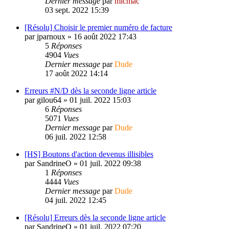
Dernier message
par
micmac
03 sept. 2022 15:39
[Résolu] Choisir le premier numéro de facture
par
jparnoux
»
16 août 2022 17:43
5
Réponses
4904
Vues
Dernier message
par
Dude
17 août 2022 14:14
Erreurs #N/D dès la seconde ligne article
par
gilou64
»
01 juil. 2022 15:03
6
Réponses
5071
Vues
Dernier message
par
Dude
06 juil. 2022 12:58
[HS] Boutons d'action devenus illisibles
par
SandrineO
»
01 juil. 2022 09:38
1
Réponses
4444
Vues
Dernier message
par
Dude
04 juil. 2022 12:45
[Résolu] Erreurs dès la seconde ligne article
par
SandrineO
»
01 juil. 2022 07:20