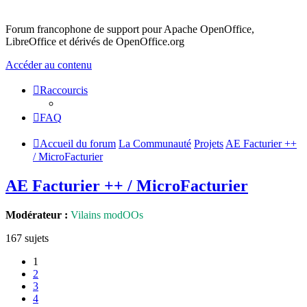
Forum francophone de support pour Apache OpenOffice,
LibreOffice et dérivés de OpenOffice.org
Accéder au contenu
Raccourcis
FAQ
Accueil du forum
La Communauté
Projets
AE Facturier ++
/ MicroFacturier
AE Facturier ++ / MicroFacturier
Modérateur :
Vilains modOOs
167 sujets
1
2
3
4