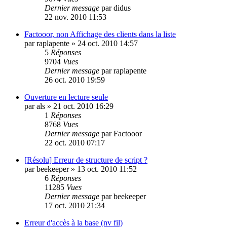
Dernier message
par
didus
22 nov. 2010 11:53
Factooor, non Affichage des clients dans la liste
par
raplapente
»
24 oct. 2010 14:57
5
Réponses
9704
Vues
Dernier message
par
raplapente
26 oct. 2010 19:59
Ouverture en lecture seule
par
als
»
21 oct. 2010 16:29
1
Réponses
8768
Vues
Dernier message
par
Factooor
22 oct. 2010 07:17
[Résolu] Erreur de structure de script ?
par
beekeeper
»
13 oct. 2010 11:52
6
Réponses
11285
Vues
Dernier message
par
beekeeper
17 oct. 2010 21:34
Erreur d'accès à la base (nv fil)