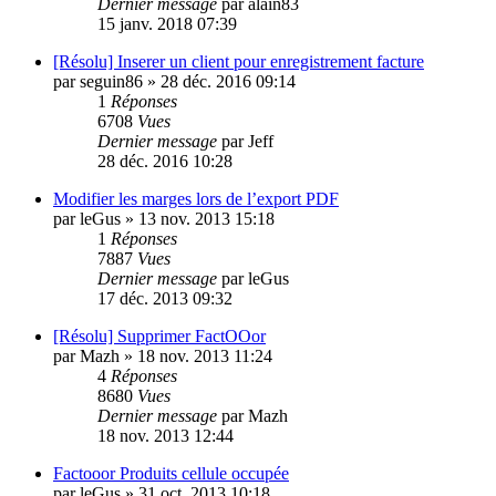
Dernier message
par
alain83
15 janv. 2018 07:39
[Résolu] Inserer un client pour enregistrement facture
par
seguin86
»
28 déc. 2016 09:14
1
Réponses
6708
Vues
Dernier message
par
Jeff
28 déc. 2016 10:28
Modifier les marges lors de l’export PDF
par
leGus
»
13 nov. 2013 15:18
1
Réponses
7887
Vues
Dernier message
par
leGus
17 déc. 2013 09:32
[Résolu] Supprimer FactOOor
par
Mazh
»
18 nov. 2013 11:24
4
Réponses
8680
Vues
Dernier message
par
Mazh
18 nov. 2013 12:44
Factooor Produits cellule occupée
par
leGus
»
31 oct. 2013 10:18