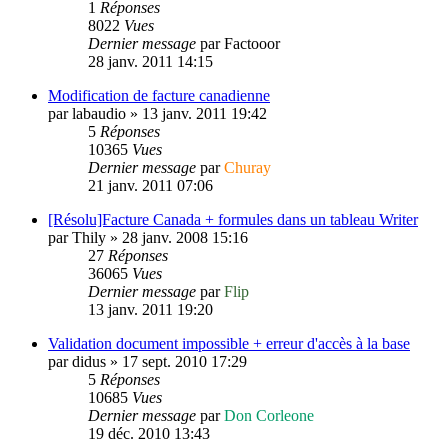
1
Réponses
8022
Vues
Dernier message
par
Factooor
28 janv. 2011 14:15
Modification de facture canadienne
par
labaudio
»
13 janv. 2011 19:42
5
Réponses
10365
Vues
Dernier message
par
Churay
21 janv. 2011 07:06
[Résolu]Facture Canada + formules dans un tableau Writer
par
Thily
»
28 janv. 2008 15:16
27
Réponses
36065
Vues
Dernier message
par
Flip
13 janv. 2011 19:20
Validation document impossible + erreur d'accès à la base
par
didus
»
17 sept. 2010 17:29
5
Réponses
10685
Vues
Dernier message
par
Don Corleone
19 déc. 2010 13:43