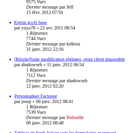
9575
Vues
Dernier message
par
Jeff
15 févr. 2012 07:50
Erreur accès base
par
yuya70
»
22 avr. 2011 08:54
1
Réponses
7744
Vues
Dernier message
par
krikrou
31 janv. 2012 22:16
[Résolu]Suite modification réglages, ajout client impossible
par
shadowseb
»
11 janv. 2012 06:54
1
Réponses
7112
Vues
Dernier message
par
shadowseb
12 janv. 2012 02:20
Personnaliser Factooor
par
josep
»
06 janv. 2012 08:41
1
Réponses
7539
Vues
Dernier message
par
Bidouille
06 janv. 2012 08:48
Tableau de bord: liaison vers les formulaires manquant