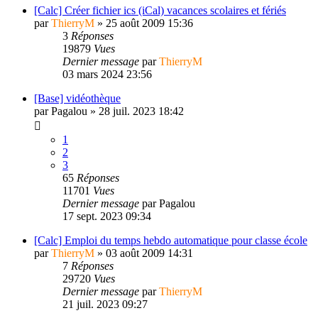
[Calc] Créer fichier ics (iCal) vacances scolaires et fériés
par
ThierryM
»
25 août 2009 15:36
3
Réponses
19879
Vues
Dernier message
par
ThierryM
03 mars 2024 23:56
[Base] vidéothèque
par
Pagalou
»
28 juil. 2023 18:42
1
2
3
65
Réponses
11701
Vues
Dernier message
par
Pagalou
17 sept. 2023 09:34
[Calc] Emploi du temps hebdo automatique pour classe école
par
ThierryM
»
03 août 2009 14:31
7
Réponses
29720
Vues
Dernier message
par
ThierryM
21 juil. 2023 09:27