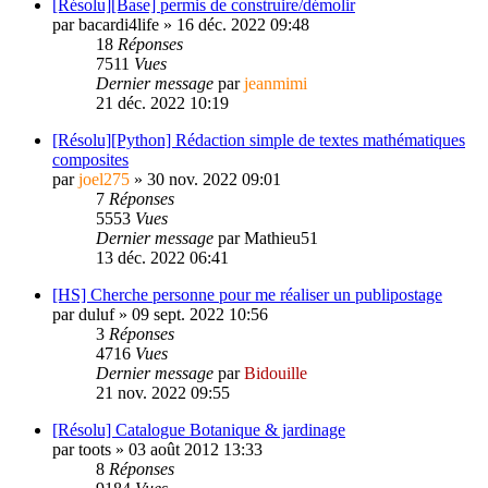
[Résolu][Base] permis de construire/démolir
par
bacardi4life
»
16 déc. 2022 09:48
18
Réponses
7511
Vues
Dernier message
par
jeanmimi
21 déc. 2022 10:19
[Résolu][Python] Rédaction simple de textes mathématiques
composites
par
joel275
»
30 nov. 2022 09:01
7
Réponses
5553
Vues
Dernier message
par
Mathieu51
13 déc. 2022 06:41
[HS] Cherche personne pour me réaliser un publipostage
par
duluf
»
09 sept. 2022 10:56
3
Réponses
4716
Vues
Dernier message
par
Bidouille
21 nov. 2022 09:55
[Résolu] Catalogue Botanique & jardinage
par
toots
»
03 août 2012 13:33
8
Réponses