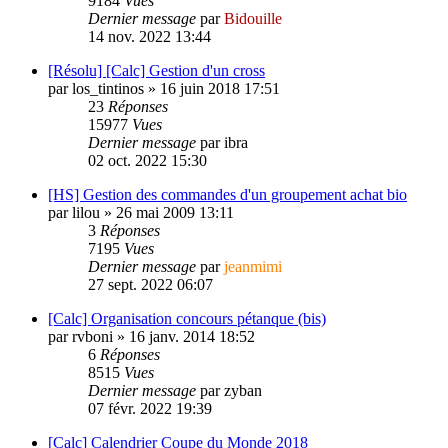
9184
Vues
Dernier message
par
Bidouille
14 nov. 2022 13:44
[Résolu] [Calc] Gestion d'un cross
par
los_tintinos
»
16 juin 2018 17:51
23
Réponses
15977
Vues
Dernier message
par
ibra
02 oct. 2022 15:30
[HS] Gestion des commandes d'un groupement achat bio
par
lilou
»
26 mai 2009 13:11
3
Réponses
7195
Vues
Dernier message
par
jeanmimi
27 sept. 2022 06:07
[Calc] Organisation concours pétanque (bis)
par
rvboni
»
16 janv. 2014 18:52
6
Réponses
8515
Vues
Dernier message
par
zyban
07 févr. 2022 19:39
[Calc] Calendrier Coupe du Monde 2018