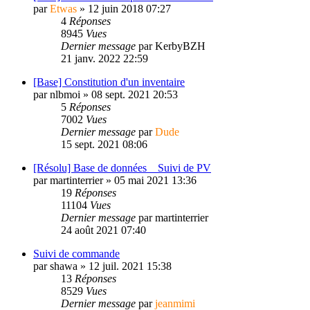
par
Etwas
»
12 juin 2018 07:27
4
Réponses
8945
Vues
Dernier message
par
KerbyBZH
21 janv. 2022 22:59
[Base] Constitution d'un inventaire
par
nlbmoi
»
08 sept. 2021 20:53
5
Réponses
7002
Vues
Dernier message
par
Dude
15 sept. 2021 08:06
[Résolu] Base de données _ Suivi de PV
par
martinterrier
»
05 mai 2021 13:36
19
Réponses
11104
Vues
Dernier message
par
martinterrier
24 août 2021 07:40
Suivi de commande
par
shawa
»
12 juil. 2021 15:38
13
Réponses
8529
Vues
Dernier message
par
jeanmimi