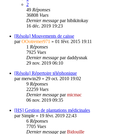
2
49
Réponses
36808
Vues
Dernier message
par
hibikitokay
16 déc. 2019 19:23
[Résolu] Mouvements de caisse
par
OOotremer971
»
01 févr. 2015 19:11
1
Réponses
7925
Vues
Dernier message
par
daddysnak
29 nov. 2019 06:10
[Résolu] Répertoire téléphonique
par
merwin29
»
29 oct. 2010 19:02
9
Réponses
22259
Vues
Dernier message
par
micmac
06 nov. 2019 09:35
[HS] Gestion de plantations médicinales
par
Simple
»
19 févr. 2019 22:43
6
Réponses
7705
Vues
Dernier message
par
Bidouille