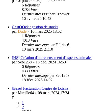
par
01power
»
05 juil. 2023 06:06
6
Réponses
8284
Vues
Dernier message
par
01power
16 avr. 2025 10:43
GestOOck : gestion de stocks
par
Dude
»
10 mars 2025 13:52
1
Réponses
4013
Vues
Dernier message
par
Fabrice61
10 mars 2025 21:10
[HS] Création d'un recensement d'espèces animales
par
Seb1258
»
13 déc. 2024 16:53
6
Réponses
4330
Vues
Dernier message
par
Seb1258
18 févr. 2025 14:02
[Base] Facturation Centre de Loisirs
par
Mireille64
»
08 mars 2024 17:34
1
2