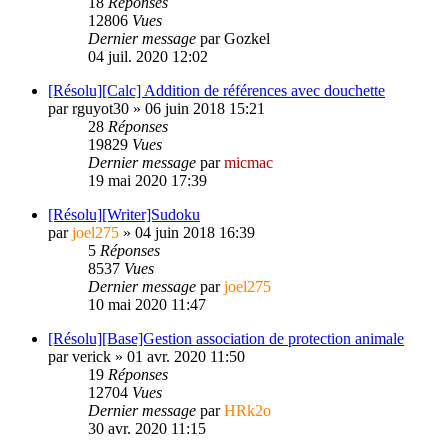
18
Réponses
12806
Vues
Dernier message
par
Gozkel
04 juil. 2020 12:02
[Résolu][Calc] Addition de références avec douchette
par
rguyot30
»
06 juin 2018 15:21
28
Réponses
19829
Vues
Dernier message
par
micmac
19 mai 2020 17:39
[Résolu][Writer]Sudoku
par
joel275
»
04 juin 2018 16:39
5
Réponses
8537
Vues
Dernier message
par
joel275
10 mai 2020 11:47
[Résolu][Base]Gestion association de protection animale
par
verick
»
01 avr. 2020 11:50
19
Réponses
12704
Vues
Dernier message
par
HRk2o
30 avr. 2020 11:15