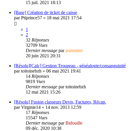
15 juil. 2021 18:13
[Base] Création de ticket de caisse
par
Ptiprince57
»
18 mai 2021 17:54
1
2
32
Réponses
32709
Vues
Dernier message
par
jeanmimi
20 juin 2021 20:31
[Résolu][Calc] Gestion Troupeau - généalogie/consanguinité
par
toitoinebzh
»
06 mai 2021 19:41
14
Réponses
9819
Vues
Dernier message
par
toitoinebzh
12 mai 2021 15:26
[Résolu] Fusion classeurs Devis, Factures, Récap.
par
Virginie14
»
14 nov. 2013 12:59
17
Réponses
15547
Vues
Dernier message
par
Bidouille
09 déc. 2020 10:38