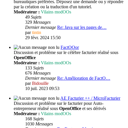
bureautiques préférées. Déposez une demande ou y répondre
par la création ou la traduction d'un tutoriel.
Modérateur :
Vilains modOOs
49
Sujets
329
Messages
Dernier message
Re: Java sur les pages de…
par
tintin
29 févr. 2024 15:50
FactOOor
Discussion et problème sur le célèbre facturier réalisé sous
OpenOffice
Modérateur :
Vilains modOOs
133
Sujets
676
Messages
Dernier message
Re: Amélioration de FactO…
par
Bidouille
10 juil. 2023 09:53
AE Facturier ++ / MicroFacturier
Discussion et problème sur le facturier pour Auto-
entrepreneur réalisé sous
OpenOffice
et ses dérivés
Modérateur :
Vilains modOOs
168
Sujets
1030
Messages