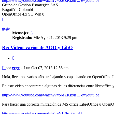
http://www.youtube.com/watch?v=o6sZKk9h ... e=youtu.be
Grupo de Gestion Estrategica SAS
Bogot?? - Colombia
OpenOffice 4.x SO Win 8
Arriba
gcge
Mensajes:
3
Registrado:
Mié Ago 21, 2013 9:29 pm
Re: Videos varios de AOO y LibO
Citar
Mensaje
por
gcge
»
Lun Oct 07, 2013 12:56 am
Hola, llevamos varios años trabajando y capacitando en OpenOffice L
En este video encontraran algunas de las diferencias entre libreoffice 
http://www.youtube.com/watch?v=o6sZKk9h ... e=youtu.be
Para hacer una correcta migración de MS office LibreOffice u OpenO
http://www.youtube.com/watch?v=VU0vJ79d61U