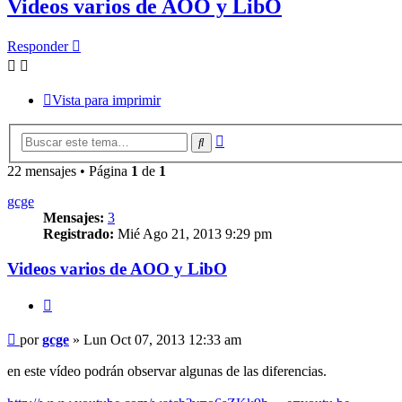
Videos varios de AOO y LibO
Responder
Vista para imprimir
Búsqueda
Buscar
avanzada
22 mensajes • Página
1
de
1
gcge
Mensajes:
3
Registrado:
Mié Ago 21, 2013 9:29 pm
Videos varios de AOO y LibO
Citar
Mensaje
por
gcge
»
Lun Oct 07, 2013 12:33 am
en este vídeo podrán observar algunas de las diferencias.