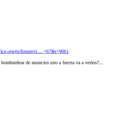
fice.org/es/forum/vi ... =67&t=9061
 bombardear de anuncios uno a fuerza va a verlos?...