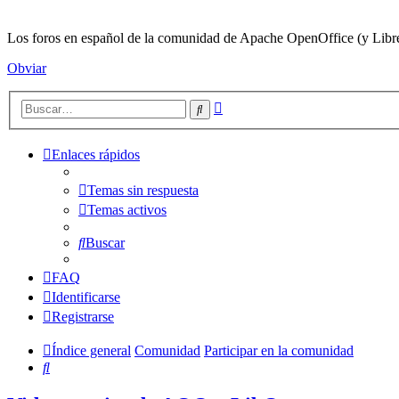
Los foros en español de la comunidad de Apache OpenOffice (y LibreO
Obviar
Búsqueda
Buscar
avanzada
Enlaces rápidos
Temas sin respuesta
Temas activos
Buscar
FAQ
Identificarse
Registrarse
Índice general
Comunidad
Participar en la comunidad
Buscar