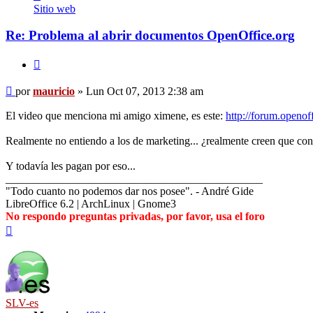
mauricio
Sitio web
Re: Problema al abrir documentos OpenOffice.org
Citar
Mensaje
por
mauricio
»
Lun Oct 07, 2013 2:38 am
El video que menciona mi amigo ximene, es este:
http://forum.openof
Realmente no entiendo a los de marketing... ¿realmente creen que con
Y todavía les pagan por eso...
______________________________________________
"Todo cuanto no podemos dar nos posee". - André Gide
LibreOffice 6.2 | ArchLinux | Gnome3
No respondo preguntas privadas, por favor, usa el foro
Arriba
SLV-es