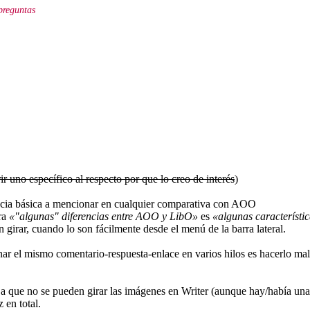
preguntas
ir uno específico al respecto por que lo creo de interés
)
rencia básica a mencionar en cualquier comparativa con AOO
ra
«"algunas" diferencias entre AOO y LibO»
es
«algunas característ
irar, cuando lo son fácilmente desde el menú de la barra lateral.
nar el mismo comentario-respuesta-enlace en varios hilos es hacerlo ma
n a que no se pueden girar las imágenes en Writer (aunque hay/había un
 en total.