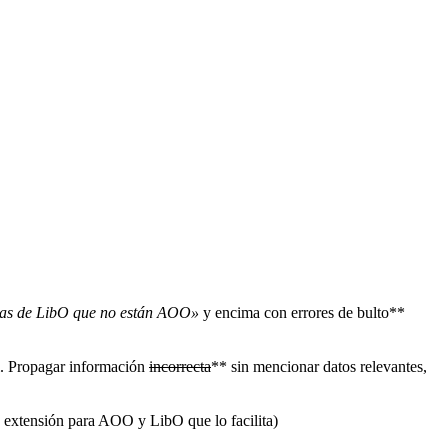
icas de LibO que no están AOO»
y encima con errores de bulto**
l. Propagar información
incorrecta
** sin mencionar datos relevantes,
a extensión para AOO y LibO que lo facilita)