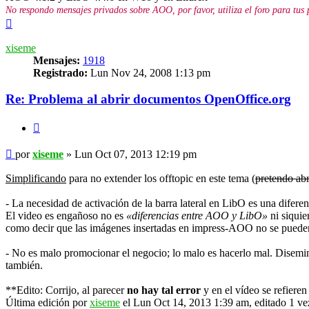
No respondo mensajes privados sobre AOO, por favor, utiliza el foro para tus 
Arriba
xiseme
Mensajes:
1918
Registrado:
Lun Nov 24, 2008 1:13 pm
Re: Problema al abrir documentos OpenOffice.org
Citar
Mensaje
por
xiseme
»
Lun Oct 07, 2013 12:19 pm
Simplificando
para no extender los offtopic en este tema (
pretendo abr
- La necesidad de activación de la barra lateral en LibO es una dife
El video es engañoso no es
«diferencias entre AOO y LibO»
ni siquie
como decir que las imágenes insertadas en impress-AOO no se pueden g
- No es malo promocionar el negocio; lo malo es hacerlo mal. Disemi
también.
**Edito: Corrijo, al parecer
no hay tal error
y en el vídeo se refiere
Última edición por
xiseme
el Lun Oct 14, 2013 1:39 am, editado 1 vez