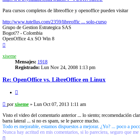
Para cursos completos de libreoffice y openoffice pueden visitar
http://www.tutellus.com/2359/libreoffic ... solo-curso
Grupo de Gestion Estrategica SAS
Bogot?? - Colombia
OpenOffice 4.x SO Win 8
Arriba
xiseme
Mensajes:
1918
Registrado:
Lun Nov 24, 2008 1:13 pm
Re: OpenOffice vs. LibreOffice en Linux
Citar
Mensaje
por
xiseme
»
Lun Oct 07, 2013 1:11 am
Visto el video del comentario anterior ... lo siento; recomendación
barra lateral ... si no es spam, se le parece mucho.
Todo es mejorable, estamos dispuestos a mejorar. ¿Yo? ... poco a poco
Nunca hay acritud en mis comentarios, si lo pareciera, seguro que me
Arriba