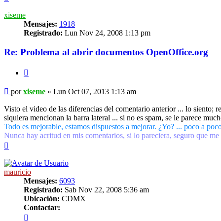
xiseme
Mensajes:
1918
Registrado:
Lun Nov 24, 2008 1:13 pm
Re: Problema al abrir documentos OpenOffice.org
Citar
Mensaje
por
xiseme
»
Lun Oct 07, 2013 1:13 am
Visto el video de las diferencias del comentario anterior ... lo si
siquiera mencionan la barra lateral ... si no es spam, se le parece much
Todo es mejorable, estamos dispuestos a mejorar. ¿Yo? ... poco a poco
Nunca hay acritud en mis comentarios, si lo pareciera, seguro que me
Arriba
mauricio
Mensajes:
6093
Registrado:
Sab Nov 22, 2008 5:36 am
Ubicación:
CDMX
Contactar:
Contactar