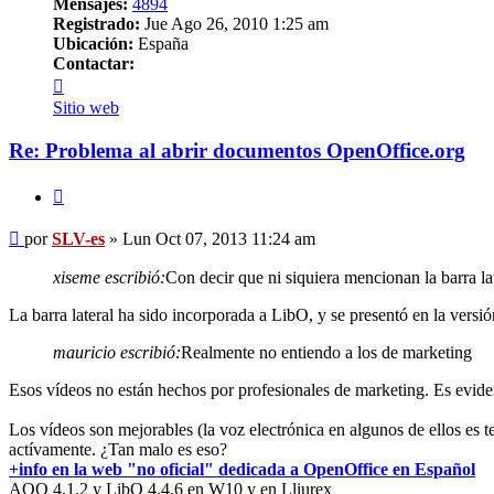
Mensajes:
4894
Registrado:
Jue Ago 26, 2010 1:25 am
Ubicación:
España
Contactar:
Contactar
SLV-
Sitio web
es
Re: Problema al abrir documentos OpenOffice.org
Citar
Mensaje
por
SLV-es
»
Lun Oct 07, 2013 11:24 am
xiseme escribió:
Con decir que ni siquiera mencionan la barra la
La barra lateral ha sido incorporada a LibO, y se presentó en la ver
mauricio escribió:
Realmente no entiendo a los de marketing
Esos vídeos no están hechos por profesionales de marketing. Es evide
Los vídeos son mejorables (la voz electrónica en algunos de ellos es 
actívamente. ¿Tan malo es eso?
+info en la web "no oficial" dedicada a OpenOffice en Español
AOO 4.1.2 y LibO 4.4.6 en W10 y en Lliurex