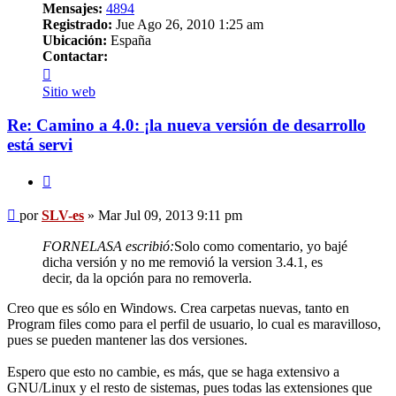
Mensajes:
4894
Registrado:
Jue Ago 26, 2010 1:25 am
Ubicación:
España
Contactar:
Contactar
SLV-
Sitio web
es
Re: Camino a 4.0: ¡la nueva versión de desarrollo
está servi
Citar
Mensaje
por
SLV-es
»
Mar Jul 09, 2013 9:11 pm
FORNELASA escribió:
Solo como comentario, yo bajé
dicha versión y no me removió la version 3.4.1, es
decir, da la opción para no removerla.
Creo que es sólo en Windows. Crea carpetas nuevas, tanto en
Program files como para el perfil de usuario, lo cual es maravilloso,
pues se pueden mantener las dos versiones.
Espero que esto no cambie, es más, que se haga extensivo a
GNU/Linux y el resto de sistemas, pues todas las extensiones que