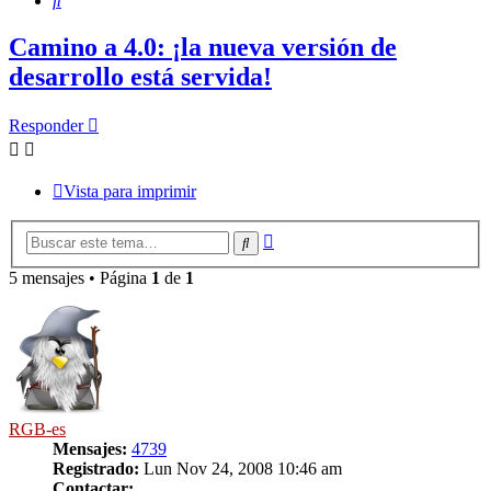
Camino a 4.0: ¡la nueva versión de
desarrollo está servida!
Responder
Vista para imprimir
Búsqueda
Buscar
avanzada
5 mensajes • Página
1
de
1
RGB-es
Mensajes:
4739
Registrado:
Lun Nov 24, 2008 10:46 am
Contactar: