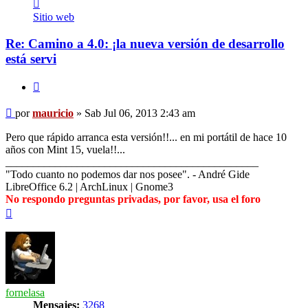
Contactar
mauricio
Sitio web
Re: Camino a 4.0: ¡la nueva versión de desarrollo
está servi
Citar
Mensaje
por
mauricio
»
Sab Jul 06, 2013 2:43 am
Pero que rápido arranca esta versión!!... en mi portátil de hace 10
años con Mint 15, vuela!!...
______________________________________________
"Todo cuanto no podemos dar nos posee". - André Gide
LibreOffice 6.2 | ArchLinux | Gnome3
No respondo preguntas privadas, por favor, usa el foro
Arriba
fornelasa
Mensajes:
3268