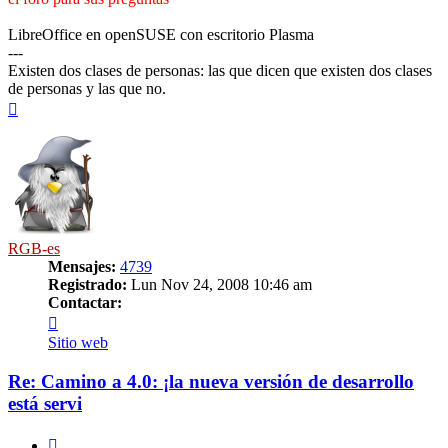
LibreOffice en openSUSE con escritorio Plasma
---
Existen dos clases de personas: las que dicen que existen dos clases
de personas y las que no.
Arriba
RGB-es
Mensajes:
4739
Registrado:
Lun Nov 24, 2008 10:46 am
Contactar:
Contactar
RGB-
Sitio web
es
Re: Camino a 4.0: ¡la nueva versión de desarrollo
está servi
Citar