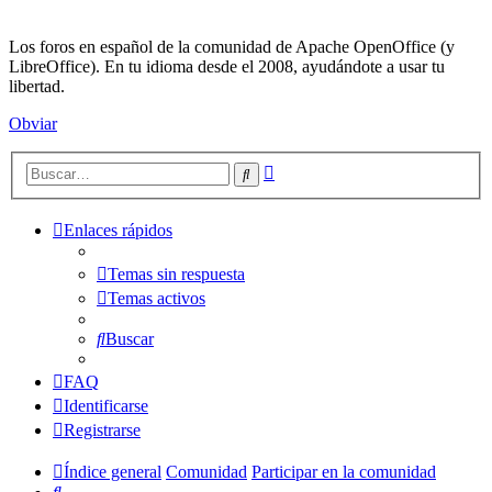
Los foros en español de la comunidad de Apache OpenOffice (y
LibreOffice). En tu idioma desde el 2008, ayudándote a usar tu
libertad.
Obviar
Búsqueda
Buscar
avanzada
Enlaces rápidos
Temas sin respuesta
Temas activos
Buscar
FAQ
Identificarse
Registrarse
Índice general
Comunidad
Participar en la comunidad
Buscar