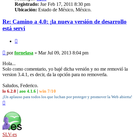
Registrado:
Jue Feb 17, 2011 8:30 pm
Ubicación:
Estado de México, México.
Re: Camino a 4.0: ¡la nueva versión de desarrollo
está servi
Citar
Mensaje
por
fornelasa
»
Mar Jul 09, 2013 8:04 pm
Hola...
Solo como comentario, yo bajé dicha versión y no me removió la
version 3.4.1, es decir, da la opción para no removerla.
Saludos, Federico.
|
|
win 7/10
lo 6.2.0
aoo 4.1.6
¡Un aplauso para todos los que luchan por proteger y promover la Web abierta!
Arriba
SLV-es