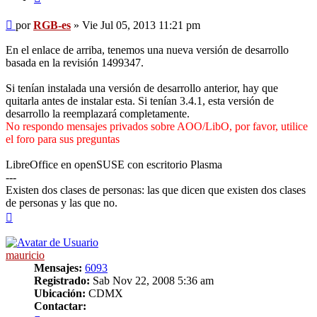
Mensaje
por
RGB-es
»
Vie Jul 05, 2013 11:21 pm
En el enlace de arriba, tenemos una nueva versión de desarrollo
basada en la revisión 1499347.
Si tenían instalada una versión de desarrollo anterior, hay que
quitarla antes de instalar esta. Si tenían 3.4.1, esta versión de
desarrollo la reemplazará completamente.
No respondo mensajes privados sobre AOO/LibO, por favor, utilice
el foro para sus preguntas
LibreOffice en openSUSE con escritorio Plasma
---
Existen dos clases de personas: las que dicen que existen dos clases
de personas y las que no.
Arriba
mauricio
Mensajes:
6093
Registrado:
Sab Nov 22, 2008 5:36 am
Ubicación:
CDMX
Contactar: