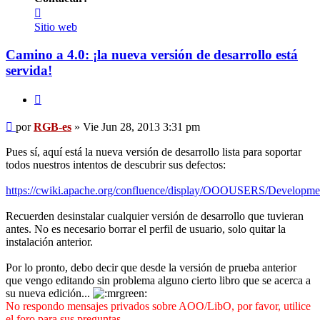
Contactar
RGB-
Sitio web
es
Camino a 4.0: ¡la nueva versión de desarrollo está
servida!
Citar
Mensaje
por
RGB-es
»
Vie Jun 28, 2013 3:31 pm
Pues sí, aquí está la nueva versión de desarrollo lista para soportar
todos nuestros intentos de descubrir sus defectos:
https://cwiki.apache.org/confluence/display/OOOUSERS/Developm
Recuerden desinstalar cualquier versión de desarrollo que tuvieran
antes. No es necesario borrar el perfil de usuario, solo quitar la
instalación anterior.
Por lo pronto, debo decir que desde la versión de prueba anterior
que vengo editando sin problema alguno cierto libro que se acerca a
su nueva edición...
No respondo mensajes privados sobre AOO/LibO, por favor, utilice
el foro para sus preguntas