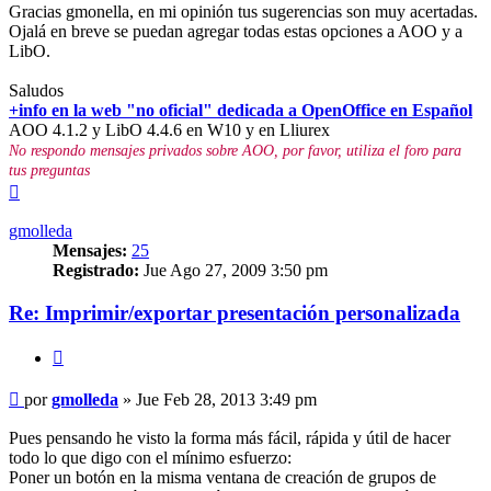
Gracias gmonella, en mi opinión tus sugerencias son muy acertadas.
Ojalá en breve se puedan agregar todas estas opciones a AOO y a
LibO.
Saludos
+info en la web "no oficial" dedicada a OpenOffice en Español
AOO 4.1.2 y LibO 4.4.6 en W10 y en Lliurex
No respondo mensajes privados sobre AOO, por favor, utiliza el foro para
tus preguntas
Arriba
gmolleda
Mensajes:
25
Registrado:
Jue Ago 27, 2009 3:50 pm
Re: Imprimir/exportar presentación personalizada
Citar
Mensaje
por
gmolleda
»
Jue Feb 28, 2013 3:49 pm
Pues pensando he visto la forma más fácil, rápida y útil de hacer
todo lo que digo con el mínimo esfuerzo:
Poner un botón en la misma ventana de creación de grupos de