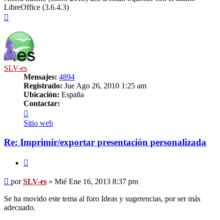
LibreOffice (3.6.4.3)
Arriba
SLV-es
Mensajes:
4894
Registrado:
Jue Ago 26, 2010 1:25 am
Ubicación:
España
Contactar:
Contactar
SLV-
Sitio web
es
Re: Imprimir/exportar presentación personalizada
Citar
Mensaje
por
SLV-es
»
Mié Ene 16, 2013 8:37 pm
Se ha movido este tema al foro Ideas y sugerencias, por ser más
adecuado.