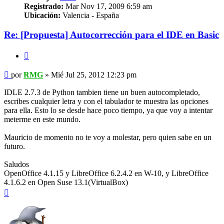
Registrado:
Mar Nov 17, 2009 6:59 am
Ubicación:
Valencia - España
Re: [Propuesta] Autocorrección para el IDE en Basic
Citar
Mensaje
por
RMG
»
Mié Jul 25, 2012 12:23 pm
IDLE 2.7.3 de Python tambien tiene un buen autocompletado,
escribes cualquier letra y con el tabulador te muestra las opciones
para ella. Esto lo se desde hace poco tiempo, ya que voy a intentar
meterme en este mundo.
Mauricio de momento no te voy a molestar, pero quien sabe en un
futuro.
Saludos
OpenOffice 4.1.15 y LibreOffice 6.2.4.2 en W-10, y LibreOffice
4.1.6.2 en Open Suse 13.1(VirtualBox)
Arriba