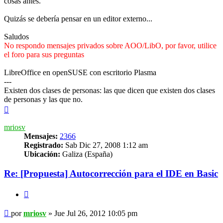
cosas antes.
Quizás se debería pensar en un editor externo...
Saludos
No respondo mensajes privados sobre AOO/LibO, por favor, utilice
el foro para sus preguntas
LibreOffice en openSUSE con escritorio Plasma
---
Existen dos clases de personas: las que dicen que existen dos clases
de personas y las que no.
Arriba
mriosv
Mensajes:
2366
Registrado:
Sab Dic 27, 2008 1:12 am
Ubicación:
Galiza (España)
Re: [Propuesta] Autocorrección para el IDE en Basic
Citar
Mensaje
por
mriosv
»
Jue Jul 26, 2012 10:05 pm