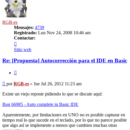
RGB-es
Mensajes:
4739
Registrado:
Lun Nov 24, 2008 10:46 am
Contactar:
Contactar
RGB-
Sitio web
es
Re: [Propuesta] Autocorrección para el IDE en Basic
Citar
Mensaje
por
RGB-es
»
Jue Jul 26, 2012 11:23 am
Existe un viejo reposte pidiendo lo que se discute aquí:
Bug 66985 - Auto complete in Basic IDE
Aparentemente, por limitaciones en UNO no es posible capturar en
tiempo real lo que sucede en el teclado, por lo que no parece posible
que algo así se implemente a menos que cambien muchas otras