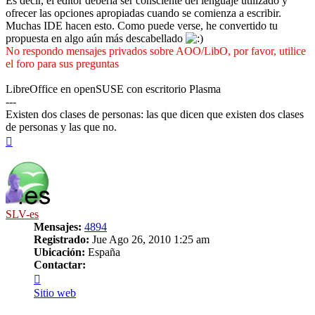
Es decir, el editor debería ser consciente del lenguaje utilizado y
ofrecer las opciones apropiadas cuando se comienza a escribir.
Muchas IDE hacen esto. Como puede verse, he convertido tu
propuesta en algo aún más descabellado
No respondo mensajes privados sobre AOO/LibO, por favor, utilice
el foro para sus preguntas
LibreOffice en openSUSE con escritorio Plasma
---
Existen dos clases de personas: las que dicen que existen dos clases
de personas y las que no.
Arriba
SLV-es
Mensajes:
4894
Registrado:
Jue Ago 26, 2010 1:25 am
Ubicación:
España
Contactar:
Contactar
SLV-
Sitio web
es