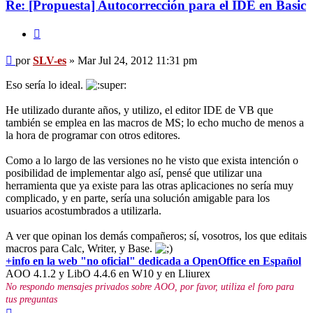
Re: [Propuesta] Autocorrección para el IDE en Basic
Citar
Mensaje
por
SLV-es
»
Mar Jul 24, 2012 11:31 pm
Eso sería lo ideal.
He utilizado durante años, y utilizo, el editor IDE de VB que
también se emplea en las macros de MS; lo echo mucho de menos a
la hora de programar con otros editores.
Como a lo largo de las versiones no he visto que exista intención o
posibilidad de implementar algo así, pensé que utilizar una
herramienta que ya existe para las otras aplicaciones no sería muy
complicado, y en parte, sería una solución amigable para los
usuarios acostumbrados a utilizarla.
A ver que opinan los demás compañeros; sí, vosotros, los que editais
macros para Calc, Writer, y Base.
+info en la web "no oficial" dedicada a OpenOffice en Español
AOO 4.1.2 y LibO 4.4.6 en W10 y en Lliurex
No respondo mensajes privados sobre AOO, por favor, utiliza el foro para
tus preguntas
Arriba