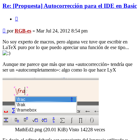
Re: [Propuesta] Autocorrección para el IDE en Basic
Citar
Mensaje
por
RGB-es
»
Mar Jul 24, 2012 8:54 pm
No soy experto de macros, pero alguna vez tuve que escribir en
LaTeX puro por lo que puedo apreciar una función de ese tipo...
Aunque me parece que más que una «autocorrección» tendría que
ser un «autocompletamento»: algo como lo que hace LyX
MathEd2.png (20.01 KiB) Visto 14228 veces