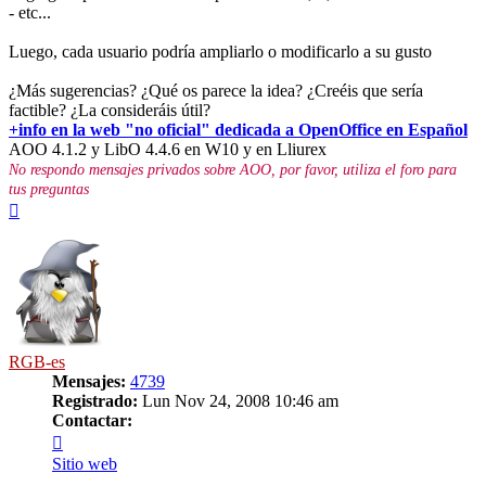
- etc...
Luego, cada usuario podría ampliarlo o modificarlo a su gusto
¿Más sugerencias? ¿Qué os parece la idea? ¿Creéis que sería
factible? ¿La consideráis útil?
+info en la web "no oficial" dedicada a OpenOffice en Español
AOO 4.1.2 y LibO 4.4.6 en W10 y en Lliurex
No respondo mensajes privados sobre AOO, por favor, utiliza el foro para
tus preguntas
Arriba
RGB-es
Mensajes:
4739
Registrado:
Lun Nov 24, 2008 10:46 am
Contactar:
Contactar
RGB-
Sitio web
es