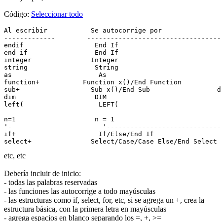
Código:
Seleccionar todo
Al escribir           Se autocorrige por

-------------        ----------------------------------
endif                  End If

end if                 End If

integer               Integer

string                 String

as                      As

function+           Function x()/End Function          
sub+                  Sub x()/End Sub                 d
dim                    DIM

left(                   LEFT(

n=1                    n = 1

'-                       '-----------------------------
if+                     If/Else/End If                 
etc, etc
Debería incluir de inicio:
- todas las palabras reservadas
- las funciones las autocorrige a todo mayúsculas
- las estructuras como if, select, for, etc, si se agrega un +, crea la
estructura básica, con la primera letra en mayúsculas
- agrega espacios en blanco separando los =, +, >=