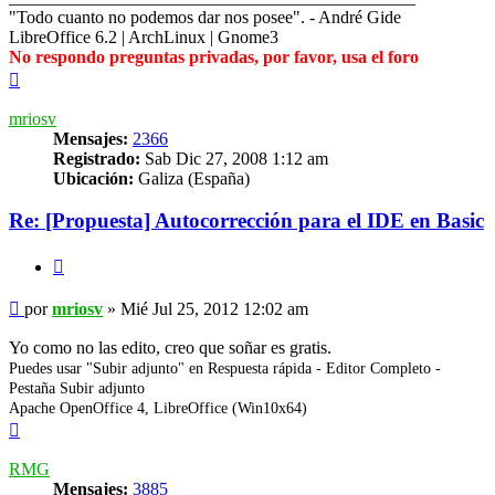
"Todo cuanto no podemos dar nos posee". - André Gide
LibreOffice 6.2 | ArchLinux | Gnome3
No respondo preguntas privadas, por favor, usa el foro
Arriba
mriosv
Mensajes:
2366
Registrado:
Sab Dic 27, 2008 1:12 am
Ubicación:
Galiza (España)
Re: [Propuesta] Autocorrección para el IDE en Basic
Citar
Mensaje
por
mriosv
»
Mié Jul 25, 2012 12:02 am
Yo como no las edito, creo que soñar es gratis.
Puedes usar "Subir adjunto" en Respuesta rápida - Editor Completo -
Pestaña Subir adjunto
Apache OpenOffice 4, LibreOffice (Win10x64)
Arriba
RMG
Mensajes:
3885