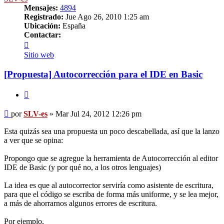
Mensajes:
4894
Registrado:
Jue Ago 26, 2010 1:25 am
Ubicación:
España
Contactar:
Contactar
SLV-
Sitio web
es
[Propuesta] Autocorrección para el IDE en Basic
Citar
Mensaje
por
SLV-es
»
Mar Jul 24, 2012 12:26 pm
Esta quizás sea una propuesta un poco descabellada, así que la lanzo
a ver que se opina:
Propongo que se agregue la herramienta de Autocorrección al editor
IDE de Basic (y por qué no, a los otros lenguajes)
La idea es que al autocorrector serviría como asistente de escritura,
para que el código se escriba de forma más uniforme, y se lea mejor,
a más de ahorrarnos algunos errores de escritura.
Por ejemplo,