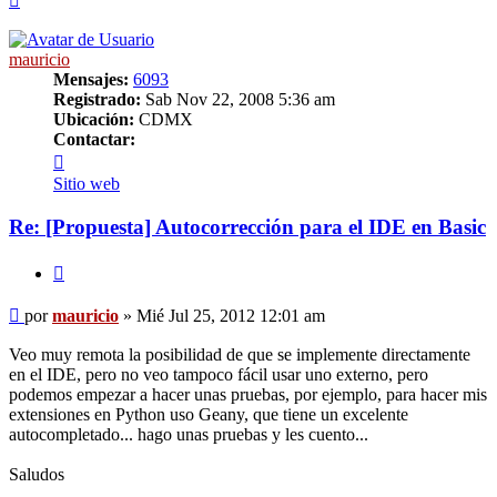
mauricio
Mensajes:
6093
Registrado:
Sab Nov 22, 2008 5:36 am
Ubicación:
CDMX
Contactar:
Contactar
mauricio
Sitio web
Re: [Propuesta] Autocorrección para el IDE en Basic
Citar
Mensaje
por
mauricio
»
Mié Jul 25, 2012 12:01 am
Veo muy remota la posibilidad de que se implemente directamente
en el IDE, pero no veo tampoco fácil usar uno externo, pero
podemos empezar a hacer unas pruebas, por ejemplo, para hacer mis
extensiones en Python uso Geany, que tiene un excelente
autocompletado... hago unas pruebas y les cuento...
Saludos
______________________________________________