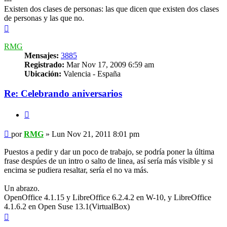
Existen dos clases de personas: las que dicen que existen dos clases
de personas y las que no.
Arriba
RMG
Mensajes:
3885
Registrado:
Mar Nov 17, 2009 6:59 am
Ubicación:
Valencia - España
Re: Celebrando aniversarios
Citar
Mensaje
por
RMG
»
Lun Nov 21, 2011 8:01 pm
Puestos a pedir y dar un poco de trabajo, se podría poner la última
frase despúes de un intro o salto de linea, así sería más visible y si
encima se pudiera resaltar, sería el no va más.
Un abrazo.
OpenOffice 4.1.15 y LibreOffice 6.2.4.2 en W-10, y LibreOffice
4.1.6.2 en Open Suse 13.1(VirtualBox)
Arriba