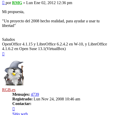
Mensaje
por
RMG
»
Lun Ene 02, 2012 12:36 pm
Mi propuesta,
"Un proyecto del 2008 hecho realidad, para ayudar a usar tu
libertad"
Saludos
OpenOffice 4.1.15 y LibreOffice 6.2.4.2 en W-10, y LibreOffice
4.1.6.2 en Open Suse 13.1(VirtualBox)
Arriba
RGB-es
Mensajes:
4739
Registrado:
Lun Nov 24, 2008 10:46 am
Contactar:
Contactar
RGB-
Sitio web