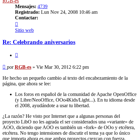
RGB-es
Mensajes:
4739
Registrado:
Lun Nov 24, 2008 10:46 am
Contactar:
Contactar
RGB-
Sitio web
es
Re: Celebrando aniversarios
Citar
Mensaje
por
RGB-es
»
Vie Mar 30, 2012 6:22 pm
He hecho un pequeño cambio al texto del encabezamiento de la
página, que ahora se lee:
Los foros en español de la comunidad de Apache OpenOffice
(y Libre/NeoOffice, OOo4Kids/Light...). En tu idioma desde
el 2008, ayudándote a usar tu libertad.
¿La razón? He visto por Internet que a algunas personas del
proyecto LibO no les agrada el ser considerados una «variante» de
AOO, diciendo que AOO es también un «fork» de OOo y etcétera,
etcétera. No tengo intensiones de discutir el tema ya que lo único
que importa ahora es que ambos proyectos crezcan con fuerza,