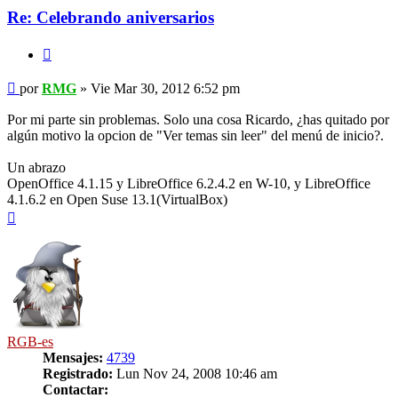
Re: Celebrando aniversarios
Citar
Mensaje
por
RMG
»
Vie Mar 30, 2012 6:52 pm
Por mi parte sin problemas. Solo una cosa Ricardo, ¿has quitado por
algún motivo la opcion de "Ver temas sin leer" del menú de inicio?.
Un abrazo
OpenOffice 4.1.15 y LibreOffice 6.2.4.2 en W-10, y LibreOffice
4.1.6.2 en Open Suse 13.1(VirtualBox)
Arriba
RGB-es
Mensajes:
4739
Registrado:
Lun Nov 24, 2008 10:46 am
Contactar: