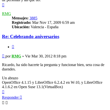
Arriba
RMG
Mensajes:
3885
Registrado:
Mar Nov 17, 2009 6:59 am
Ubicación:
Valencia - España
Re: Celebrando aniversarios
Citar
Mensaje
por
RMG
»
Vie Mar 30, 2012 8:18 pm
Ricardo, ha sido hacerte la pregunta y funcionar bien, sera cosa de
duendes.
Un abrazo
OpenOffice 4.1.15 y LibreOffice 6.2.4.2 en W-10, y LibreOffice
4.1.6.2 en Open Suse 13.1(VirtualBox)
Arriba
Responder