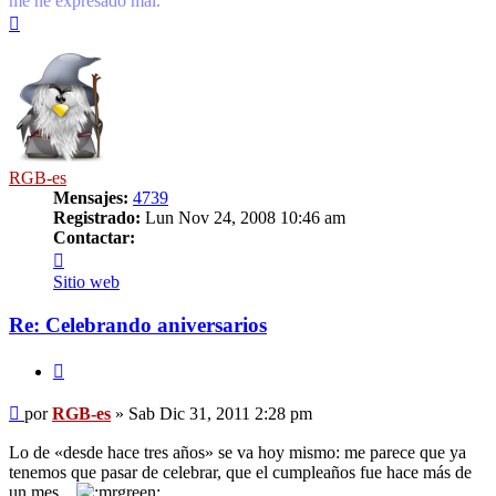
me he expresado mal.
Arriba
RGB-es
Mensajes:
4739
Registrado:
Lun Nov 24, 2008 10:46 am
Contactar:
Contactar
RGB-
Sitio web
es
Re: Celebrando aniversarios
Citar
Mensaje
por
RGB-es
»
Sab Dic 31, 2011 2:28 pm
Lo de «desde hace tres años» se va hoy mismo: me parece que ya
tenemos que pasar de celebrar, que el cumpleaños fue hace más de
un mes...