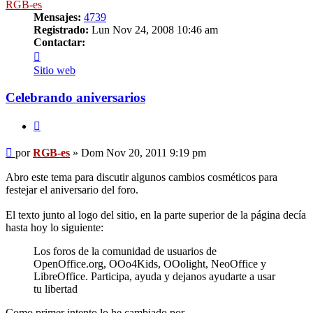
RGB-es
Mensajes:
4739
Registrado:
Lun Nov 24, 2008 10:46 am
Contactar:
Contactar
RGB-
Sitio web
es
Celebrando aniversarios
Citar
Mensaje
por
RGB-es
»
Dom Nov 20, 2011 9:19 pm
Abro este tema para discutir algunos cambios cosméticos para
festejar el aniversario del foro.
El texto junto al logo del sitio, en la parte superior de la página decía
hasta hoy lo siguiente:
Los foros de la comunidad de usuarios de
OpenOffice.org, OOo4Kids, OOolight, NeoOffice y
LibreOffice. Participa, ayuda y dejanos ayudarte a usar
tu libertad
Como primer intento lo he cambiado por