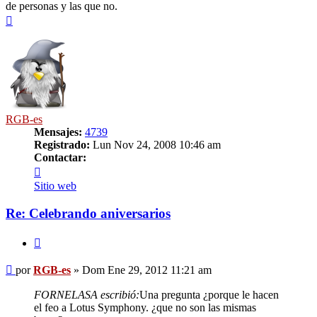
de personas y las que no.
Arriba
RGB-es
Mensajes:
4739
Registrado:
Lun Nov 24, 2008 10:46 am
Contactar:
Contactar
RGB-
Sitio web
es
Re: Celebrando aniversarios
Citar
Mensaje
por
RGB-es
»
Dom Ene 29, 2012 11:21 am
FORNELASA escribió:
Una pregunta ¿porque le hacen
el feo a Lotus Symphony. ¿que no son las mismas