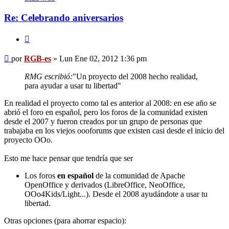
es
Re: Celebrando aniversarios
Citar
Mensaje
por
RGB-es
»
Lun Ene 02, 2012 1:36 pm
RMG escribió:
"Un proyecto del 2008 hecho realidad,
para ayudar a usar tu libertad"
En realidad el proyecto como tal es anterior al 2008: en ese año se
abrió el foro en español, pero los foros de la comunidad existen
desde el 2007 y fueron creados por un grupo de personas que
trabajaba en los viejos oooforums que existen casi desde el inicio del
proyecto OOo.
Esto me hace pensar que tendría que ser
Los foros
en español
de la comunidad de Apache
OpenOffice y derivados (LibreOffice, NeoOffice,
OOo4Kids/Light...). Desde el 2008 ayudándote a usar tu
libertad.
Otras opciones (para ahorrar espacio):