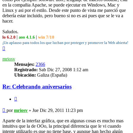
en la compañia Apache, se puede ejecutar en Windows, Mac y
Linux y asi por el estilo. Desde este punto de vista me pareció que
debería estar incluido, pero bueno si no es asi pues que se le va a
hacer.
Saludos.
|
|
win 7/10
lo 6.2.0
aoo 4.1.6
¡Un aplauso para todos los que luchan por proteger y promover la Web abierta!
Arriba
mriosv
Mensajes:
2366
Registrado:
Sab Dic 27, 2008 1:12 am
Ubicación:
Galiza (España)
Re: Celebrando aniversarios
Citar
Mensaje
por
mriosv
»
Jue Dic 29, 2011 11:23 pm
Aparte de la interfaz gráfica, que en algunas cosas es mucho mas
intuitiva que la de OOo, la principal diferencia que le vi cuando
intente utilizarlo es que no tiene base, y aunque han hecho algún