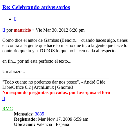
Re: Celebrando aniversarios
Citar
Mensaje
por
mauricio
»
Vie Mar 30, 2012 6:28 pm
Como dice el autor de Gambas (Benoit)... -cuando haces algo, tienes
en contra a la gente que hace lo mismo que tu, a la gente que hace lo
contrario que tu y a TODOS lo que no hacen nada al respecto...
en fin... por mi esta perfecto el texto...
Un abrazo...
______________________________________________
"Todo cuanto no podemos dar nos posee". - André Gide
LibreOffice 6.2 | ArchLinux | Gnome3
No respondo preguntas privadas, por favor, usa el foro
Arriba
RMG
Mensajes:
3885
Registrado:
Mar Nov 17, 2009 6:59 am
Ubicación:
Valencia - España