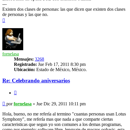
---
Existen dos clases de personas: las que dicen que existen dos clases
de personas y las que no.
Arriba
fornelasa
Mensajes:
3268
Registrado:
Jue Feb 17, 2011 8:30 pm
Ubicación:
Estado de México, México.
Re: Celebrando aniversarios
Citar
Mensaje
por
fornelasa
»
Jue Dic 29, 2011 10:11 pm
Hola, bueno, no me refería al termino "cuantas personas usan Lotus
Symphony", me refería mas que nada a que comparte ciertas
caracteristicas que segun yo son comunes a los demas programas,
como por ejemplo: software libre, lenguaje de macros oobasic, esta