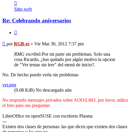
Contactar
RGB-
Sitio web
es
Re: Celebrando aniversarios
Citar
Mensaje
por
RGB-es
»
Vie Mar 30, 2012 7:37 pm
RMG escribió:
Por mi parte sin problemas. Solo una
cosa Ricardo, ¿has quitado por algún motivo la opcion
de "Ver temas sin leer" del menú de inicio?.
No. De hecho puedo verla sin problemas
ver.png
(9.08 KiB) No descargado aún
No respondo mensajes privados sobre AOO/LibO, por favor, utilice
el foro para sus preguntas
LibreOffice en openSUSE con escritorio Plasma
---
Existen dos clases de personas: las que dicen que existen dos clases
de personas y las que no.