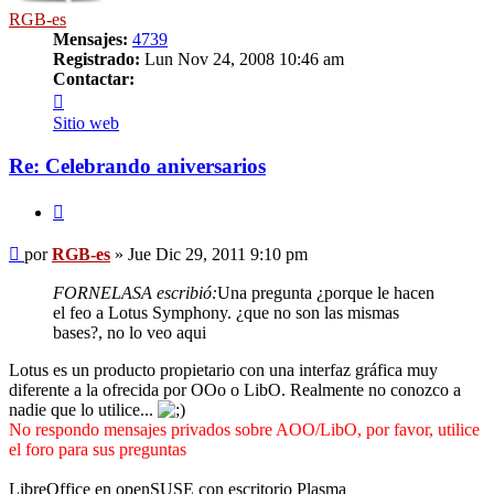
RGB-es
Mensajes:
4739
Registrado:
Lun Nov 24, 2008 10:46 am
Contactar:
Contactar
RGB-
Sitio web
es
Re: Celebrando aniversarios
Citar
Mensaje
por
RGB-es
»
Jue Dic 29, 2011 9:10 pm
FORNELASA escribió:
Una pregunta ¿porque le hacen
el feo a Lotus Symphony. ¿que no son las mismas
bases?, no lo veo aqui
Lotus es un producto propietario con una interfaz gráfica muy
diferente a la ofrecida por OOo o LibO. Realmente no conozco a
nadie que lo utilice...
No respondo mensajes privados sobre AOO/LibO, por favor, utilice
el foro para sus preguntas
LibreOffice en openSUSE con escritorio Plasma