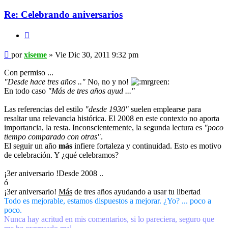
Re: Celebrando aniversarios
Citar
Mensaje
por
xiseme
»
Vie Dic 30, 2011 9:32 pm
Con permiso ...
"Desde hace tres años .."
No, no y no!
En todo caso
"Más de tres años ayud ..."
Las referencias del estilo
"desde 1930"
suelen emplearse para
resaltar una relevancia histórica. El 2008 en este contexto no aporta
importancia, la resta. Inconscientemente, la segunda lectura es
"poco
tiempo comparado con otras"
.
El seguir un año
más
infiere fortaleza y continuidad. Esto es motivo
de celebración. Y ¿qué celebramos?
¡3er aniversario !Desde 2008 ..
ó
¡3er aniversario!
Más
de tres años ayudando a usar tu libertad
Todo es mejorable, estamos dispuestos a mejorar. ¿Yo? ... poco a
poco.
Nunca hay acritud en mis comentarios, si lo pareciera, seguro que