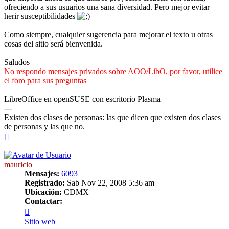
ofreciendo a sus usuarios una sana diversidad. Pero mejor evitar
herir susceptibilidades
Como siempre, cualquier sugerencia para mejorar el texto u otras
cosas del sitio será bienvenida.
Saludos
No respondo mensajes privados sobre AOO/LibO, por favor, utilice
el foro para sus preguntas
LibreOffice en openSUSE con escritorio Plasma
---
Existen dos clases de personas: las que dicen que existen dos clases
de personas y las que no.
Arriba
mauricio
Mensajes:
6093
Registrado:
Sab Nov 22, 2008 5:36 am
Ubicación:
CDMX
Contactar:
Contactar
mauricio
Sitio web