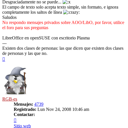
Desgraciadamente no se puede...
El campo de texto solo acepta texto simple, sin formato, e ignora
completamente los saltos de línea
Saludos
No respondo mensajes privados sobre AOO/LibO, por favor, utilice
el foro para sus preguntas
LibreOffice en openSUSE con escritorio Plasma
---
Existen dos clases de personas: las que dicen que existen dos clases
de personas y las que no.
Arriba
RGB-es
Mensajes:
4739
Registrado:
Lun Nov 24, 2008 10:46 am
Contactar:
Contactar
RGB-
Sitio web