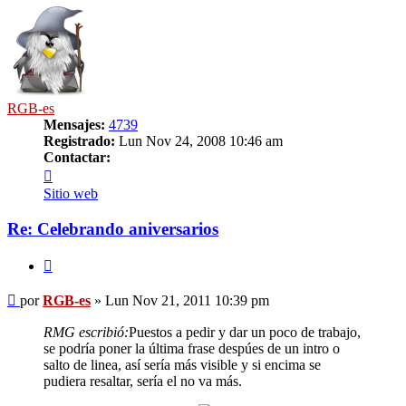
RGB-es
Mensajes:
4739
Registrado:
Lun Nov 24, 2008 10:46 am
Contactar:
Contactar
RGB-
Sitio web
es
Re: Celebrando aniversarios
Citar
Mensaje
por
RGB-es
»
Lun Nov 21, 2011 10:39 pm
RMG escribió:
Puestos a pedir y dar un poco de trabajo,
se podría poner la última frase despúes de un intro o
salto de linea, así sería más visible y si encima se
pudiera resaltar, sería el no va más.