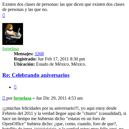
Existen dos clases de personas: las que dicen que existen dos clases
de personas y las que no.
Arriba
fornelasa
Mensajes:
3268
Registrado:
Jue Feb 17, 2011 8:30 pm
Ubicación:
Estado de México, México.
Re: Celebrando aniversarios
Citar
Mensaje
por
fornelasa
»
Jue Dic 29, 2011 4:53 am
¡¡¡muchas felicidades por su aniversario!!!, yo aqui estoy desde
Febrero del 2011 y la verdad llegue aqui de "churro" (casualidad), si
hace un tiempo me hubieran dicho "estaras en un foro de
OpenOffice" hubiera dicho: ¿que, como, cuando, foro de que?,
botellita de jerez, jajajajajajaja, y la verdad estoy muy feliz aqui, no