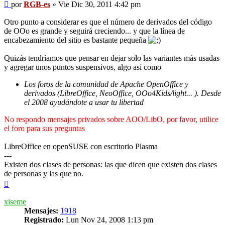
Mensaje
por
RGB-es
»
Vie Dic 30, 2011 4:42 pm
Otro punto a considerar es que el número de derivados del código
de OOo es grande y seguirá creciendo... y que la línea de
encabezamiento del sitio es bastante pequeña
Quizás tendríamos que pensar en dejar solo las variantes más usadas
y agregar unos puntos suspensivos, algo así como
Los foros de la comunidad de Apache OpenOffice y
derivados (LibreOffice, NeoOffice, OOo4Kids/light... ). Desde
el 2008 ayudándote a usar tu libertad
No respondo mensajes privados sobre AOO/LibO, por favor, utilice
el foro para sus preguntas
LibreOffice en openSUSE con escritorio Plasma
---
Existen dos clases de personas: las que dicen que existen dos clases
de personas y las que no.
Arriba
xiseme
Mensajes:
1918
Registrado:
Lun Nov 24, 2008 1:13 pm