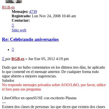
RGB-es
Mensajes:
4739
Registrado:
Lun Nov 24, 2008 10:46 am
Contactar:
Contactar
RGB-
Sitio web
es
Re: Celebrando aniversarios
Citar
Mensaje
por
RGB-es
»
Jue Ene 05, 2012 4:19 pm
Dado que no hubo comentarios en los últimos tres días, he aplicado
lo que comenté en el mensaje anterior. De cualquier forma todo
sigue abierto a mejores sugerencias.
Saludos
No respondo mensajes privados sobre AOO/LibO, por favor, utilice
el foro para sus preguntas
LibreOffice en openSUSE con escritorio Plasma
---
Existen dos clases de personas: las que dicen que existen dos clases