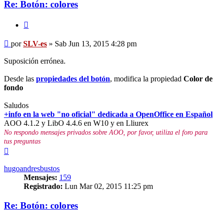
Re: Botón: colores
Citar
Mensaje
por
SLV-es
»
Sab Jun 13, 2015 4:28 pm
Suposición errónea.
Desde las
propiedades del botón
, modifica la propiedad
Color de
fondo
Saludos
+info en la web "no oficial" dedicada a OpenOffice en Español
AOO 4.1.2 y LibO 4.4.6 en W10 y en Lliurex
No respondo mensajes privados sobre AOO, por favor, utiliza el foro para
tus preguntas
Arriba
hugoandresbustos
Mensajes:
159
Registrado:
Lun Mar 02, 2015 11:25 pm
Re: Botón: colores