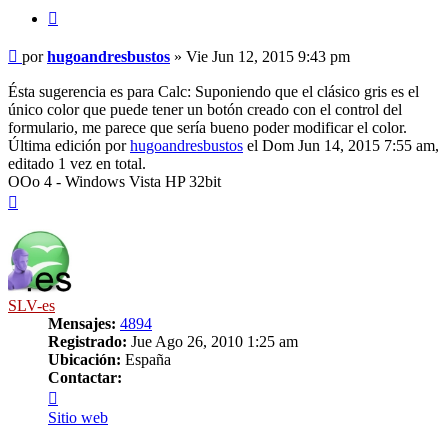
Citar
Mensaje
por
hugoandresbustos
»
Vie Jun 12, 2015 9:43 pm
Ésta sugerencia es para Calc: Suponiendo que el clásico gris es el
único color que puede tener un botón creado con el control del
formulario, me parece que sería bueno poder modificar el color.
Última edición por
hugoandresbustos
el Dom Jun 14, 2015 7:55 am,
editado 1 vez en total.
OOo 4 - Windows Vista HP 32bit
Arriba
SLV-es
Mensajes:
4894
Registrado:
Jue Ago 26, 2010 1:25 am
Ubicación:
España
Contactar:
Contactar
SLV-
Sitio web
es