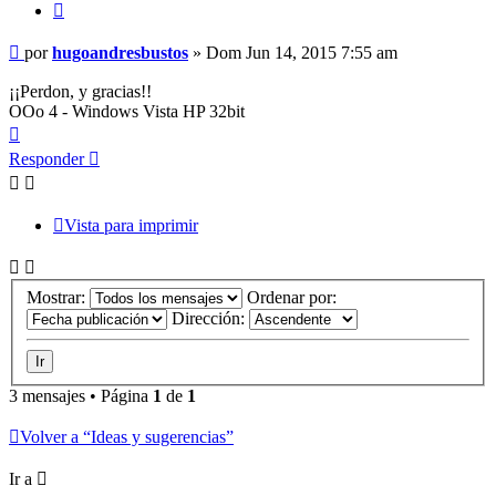
Citar
Mensaje
por
hugoandresbustos
»
Dom Jun 14, 2015 7:55 am
¡¡Perdon, y gracias!!
OOo 4 - Windows Vista HP 32bit
Arriba
Responder
Vista para imprimir
Mostrar:
Ordenar por:
Dirección:
3 mensajes • Página
1
de
1
Volver a “Ideas y sugerencias”
Ir a