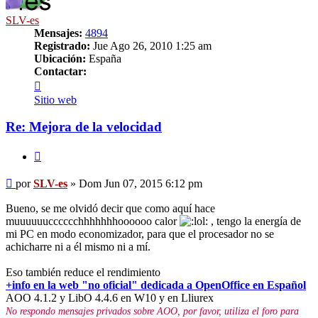
SLV-es
Mensajes:
4894
Registrado:
Jue Ago 26, 2010 1:25 am
Ubicación:
España
Contactar:
Contactar
SLV-
Sitio web
es
Re: Mejora de la velocidad
Citar
Mensaje
por
SLV-es
»
Dom Jun 07, 2015 6:12 pm
Bueno, se me olvidó decir que como aquí hace
muuuuuucccccchhhhhhhoooooo calor
, tengo la energía de
mi PC en modo economizador, para que el procesador no se
achicharre ni a él mismo ni a mí.
Eso también reduce el rendimiento
+info en la web "no oficial" dedicada a OpenOffice en Español
AOO 4.1.2 y LibO 4.4.6 en W10 y en Lliurex
No respondo mensajes privados sobre AOO, por favor, utiliza el foro para