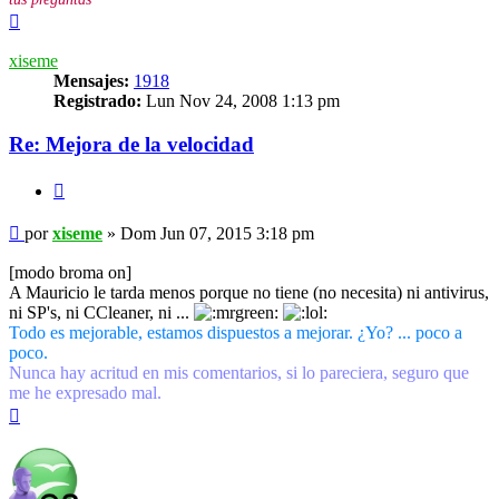
Arriba
xiseme
Mensajes:
1918
Registrado:
Lun Nov 24, 2008 1:13 pm
Re: Mejora de la velocidad
Citar
Mensaje
por
xiseme
»
Dom Jun 07, 2015 3:18 pm
[modo broma on]
A Mauricio le tarda menos porque no tiene (no necesita) ni antivirus,
ni SP's, ni CCleaner, ni ...
Todo es mejorable, estamos dispuestos a mejorar. ¿Yo? ... poco a
poco.
Nunca hay acritud en mis comentarios, si lo pareciera, seguro que
me he expresado mal.
Arriba