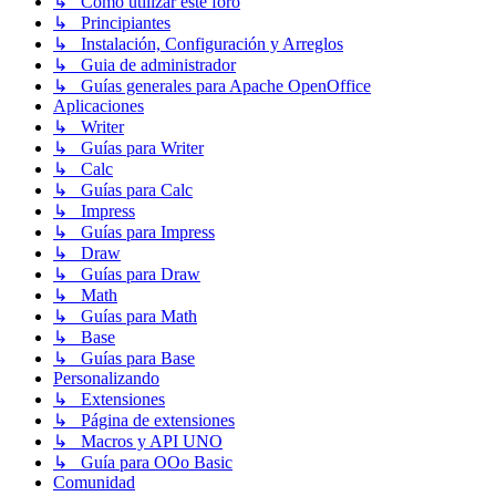
↳ Cómo utilizar este foro
↳ Principiantes
↳ Instalación, Configuración y Arreglos
↳ Guia de administrador
↳ Guías generales para Apache OpenOffice
Aplicaciones
↳ Writer
↳ Guías para Writer
↳ Calc
↳ Guías para Calc
↳ Impress
↳ Guías para Impress
↳ Draw
↳ Guías para Draw
↳ Math
↳ Guías para Math
↳ Base
↳ Guías para Base
Personalizando
↳ Extensiones
↳ Página de extensiones
↳ Macros y API UNO
↳ Guía para OOo Basic
Comunidad