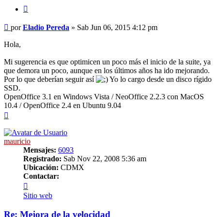
Citar
Mensaje
por
Eladio Pereda
»
Sab Jun 06, 2015 4:12 pm
Hola,
Mi sugerencia es que optimicen un poco más el inicio de la suite, ya
que demora un poco, aunque en los últimos años ha ido mejorando.
Por lo que deberían seguir así
Yo lo cargo desde un disco rígido
SSD.
OpenOffice 3.1 en Windows Vista / NeoOffice 2.2.3 con MacOS
10.4 / OpenOffice 2.4 en Ubuntu 9.04
Arriba
mauricio
Mensajes:
6093
Registrado:
Sab Nov 22, 2008 5:36 am
Ubicación:
CDMX
Contactar:
Contactar
mauricio
Sitio web
Re: Mejora de la velocidad