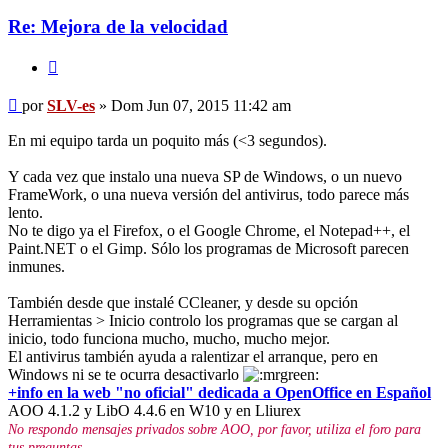
es
Re: Mejora de la velocidad
Citar
Mensaje
por
SLV-es
»
Dom Jun 07, 2015 11:42 am
En mi equipo tarda un poquito más (<3 segundos).
Y cada vez que instalo una nueva SP de Windows, o un nuevo
FrameWork, o una nueva versión del antivirus, todo parece más
lento.
No te digo ya el Firefox, o el Google Chrome, el Notepad++, el
Paint.NET o el Gimp. Sólo los programas de Microsoft parecen
inmunes.
También desde que instalé CCleaner, y desde su opción
Herramientas > Inicio controlo los programas que se cargan al
inicio, todo funciona mucho, mucho, mucho mejor.
El antivirus también ayuda a ralentizar el arranque, pero en
Windows ni se te ocurra desactivarlo
+info en la web "no oficial" dedicada a OpenOffice en Español
AOO 4.1.2 y LibO 4.4.6 en W10 y en Lliurex
No respondo mensajes privados sobre AOO, por favor, utiliza el foro para
tus preguntas