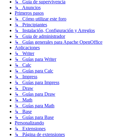
↳ Guía de supervivencia
↳ Anuncios
Primeros pasos
↳ Cómo utilizar este foro
↳ Principiantes
↳ Instalación, Configuración y Arreglos
↳ Guia de administrador
↳ Guías generales para Apache OpenOffice
Aplicaciones
↳ Writer
↳ Guías para Writer
↳ Calc
↳ Guías para Calc
↳ Impress
↳ Guías para Impress
↳ Draw
↳ Guías para Draw
↳ Math
↳ Guías para Math
↳ Base
↳ Guías para Base
Personalizando
↳ Extensiones
↳ Página de extensiones