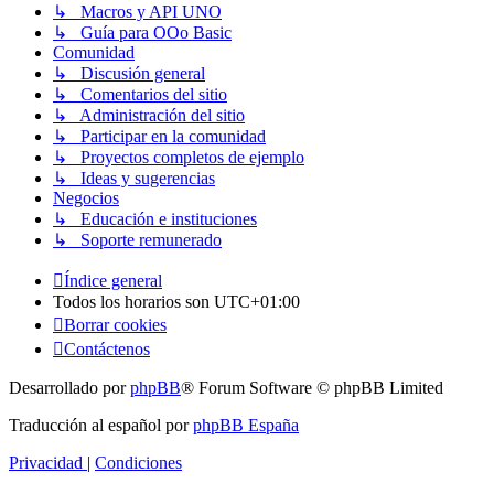
↳ Macros y API UNO
↳ Guía para OOo Basic
Comunidad
↳ Discusión general
↳ Comentarios del sitio
↳ Administración del sitio
↳ Participar en la comunidad
↳ Proyectos completos de ejemplo
↳ Ideas y sugerencias
Negocios
↳ Educación e instituciones
↳ Soporte remunerado
Índice general
Todos los horarios son
UTC+01:00
Borrar cookies
Contáctenos
Desarrollado por
phpBB
® Forum Software © phpBB Limited
Traducción al español por
phpBB España
Privacidad
|
Condiciones