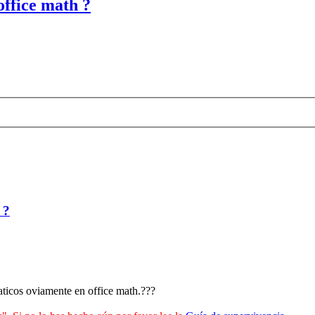
office math ?
 ?
aticos oviamente en office math.???