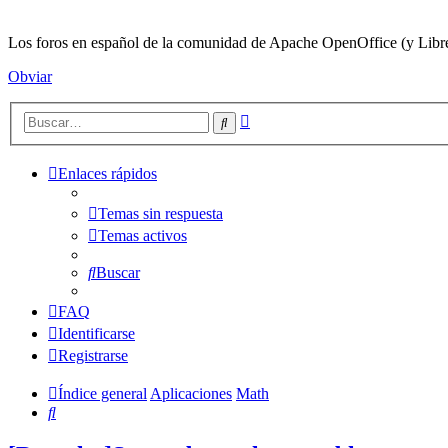
Los foros en español de la comunidad de Apache OpenOffice (y LibreO
Obviar
Búsqueda
Buscar
avanzada
Enlaces rápidos
Temas sin respuesta
Temas activos
Buscar
FAQ
Identificarse
Registrarse
Índice general
Aplicaciones
Math
Buscar