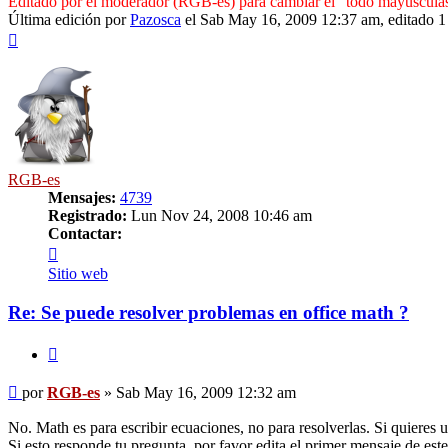
Editado por el moderador (RGB-es) para cambiar el "todo mayúsculas"
Última edición por
Pazosca
el Sab May 16, 2009 12:37 am, editado 1 v
Arriba
RGB-es
Mensajes:
4739
Registrado:
Lun Nov 24, 2008 10:46 am
Contactar:
Contactar
RGB-
Sitio web
es
Re: Se puede resolver problemas en office math ?
Citar
Mensaje
por
RGB-es
»
Sab May 16, 2009 12:32 am
No. Math es para escribir ecuaciones, no para resolverlas. Si quieres 
Si esto responde tu pregunta, por favor edita el primer mensaje de este