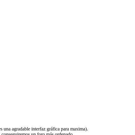
s una agradable interfaz gráfica para maxima).
orma conseguiremos un foro más ordenado.