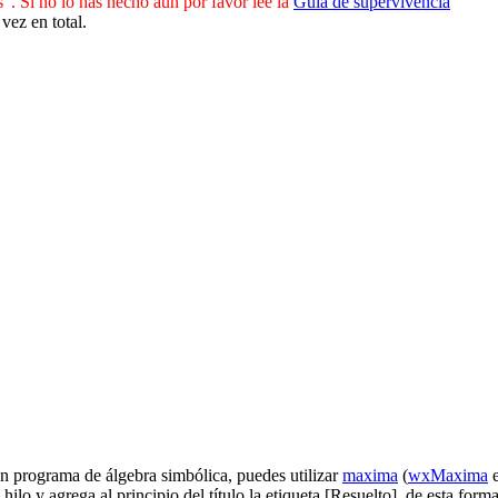
. Si no lo has hecho aún por favor lee la
Guía de supervivencia
ez en total.
un programa de álgebra simbólica, puedes utilizar
maxima
(
wxMaxima
e
 hilo y agrega al principio del título la etiqueta [Resuelto], de esta f