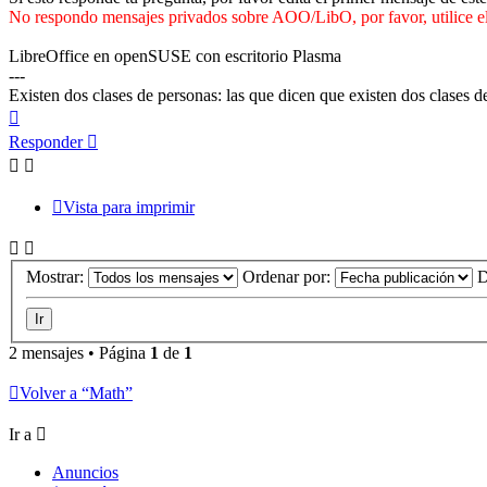
No respondo mensajes privados sobre AOO/LibO, por favor, utilice el
LibreOffice en openSUSE con escritorio Plasma
---
Existen dos clases de personas: las que dicen que existen dos clases d
Arriba
Responder
Vista para imprimir
Mostrar:
Ordenar por:
D
2 mensajes • Página
1
de
1
Volver a “Math”
Ir a
Anuncios