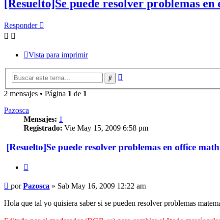
[Resuelto]Se puede resolver problemas en 
Responder
Vista para imprimir
Búsqueda
Buscar
avanzada
2 mensajes • Página
1
de
1
Pazosca
Mensajes:
1
Registrado:
Vie May 15, 2009 6:58 pm
[Resuelto]Se puede resolver problemas en office math
Citar
Mensaje
por
Pazosca
»
Sab May 16, 2009 12:22 am
Hola que tal yo quisiera saber si se pueden resolver problemas matem