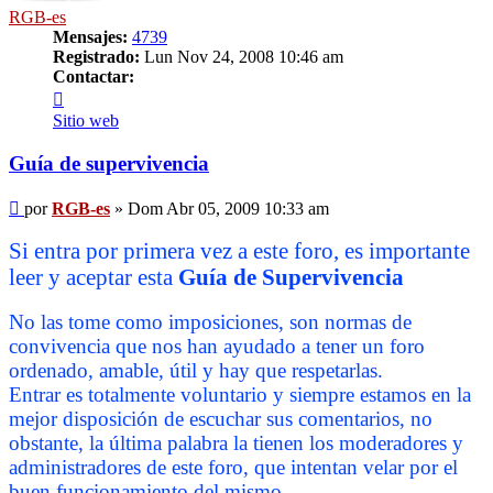
RGB-es
Mensajes:
4739
Registrado:
Lun Nov 24, 2008 10:46 am
Contactar:
Contactar
RGB-
Sitio web
es
Guía de supervivencia
Mensaje
por
RGB-es
»
Dom Abr 05, 2009 10:33 am
Si entra por primera vez a este foro, es importante
leer y aceptar esta
Guía de Supervivencia
No las tome como imposiciones, son normas de
convivencia que nos han ayudado a tener un foro
ordenado, amable, útil y hay que respetarlas.
Entrar es totalmente voluntario y siempre estamos en la
mejor disposición de escuchar sus comentarios, no
obstante, la última palabra la tienen los moderadores y
administradores de este foro, que intentan velar por el
buen funcionamiento del mismo.