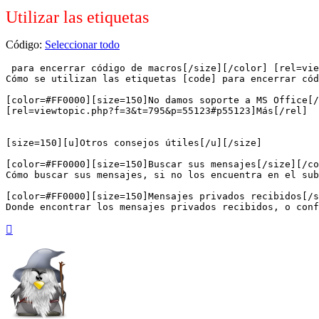
Utilizar las etiquetas
Código:
Seleccionar todo
 para encerrar código de macros[/size][/color] [rel=vie
Cómo se utilizan las etiquetas [code] para encerrar cód
[color=#FF0000][size=150]No damos soporte a MS Office[/
[rel=viewtopic.php?f=3&t=795&p=55123#p55123]Más[/rel]

[size=150][u]Otros consejos útiles[/u][/size]

[color=#FF0000][size=150]Buscar sus mensajes[/size][/co
Cómo buscar sus mensajes, si no los encuentra en el sub
[color=#FF0000][size=150]Mensajes privados recibidos[/s
Donde encontrar los mensajes privados recibidos, o conf
Arriba