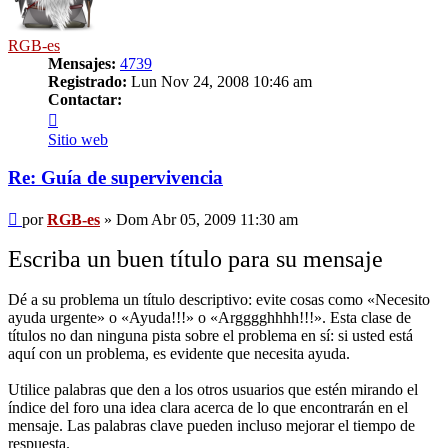
RGB-es
Mensajes:
4739
Registrado:
Lun Nov 24, 2008 10:46 am
Contactar:
Contactar
RGB-
Sitio web
es
Re: Guía de supervivencia
Mensaje
por
RGB-es
»
Dom Abr 05, 2009 11:30 am
Escriba un buen título para su mensaje
Dé a su problema un título descriptivo: evite cosas como «Necesito
ayuda urgente» o «Ayuda!!!» o «Argggghhhh!!!». Esta clase de
títulos no dan ninguna pista sobre el problema en sí: si usted está
aquí con un problema, es evidente que necesita ayuda.
Utilice palabras que den a los otros usuarios que estén mirando el
índice del foro una idea clara acerca de lo que encontrarán en el
mensaje. Las palabras clave pueden incluso mejorar el tiempo de
respuesta.