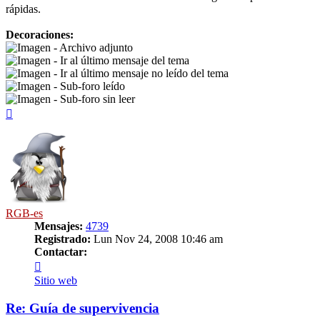
rápidas.
Decoraciones:
- Archivo adjunto
- Ir al último mensaje del tema
- Ir al último mensaje no leído del tema
- Sub-foro leído
- Sub-foro sin leer
Arriba
RGB-es
Mensajes:
4739
Registrado:
Lun Nov 24, 2008 10:46 am
Contactar:
Contactar
RGB-
Sitio web
es
Re: Guía de supervivencia