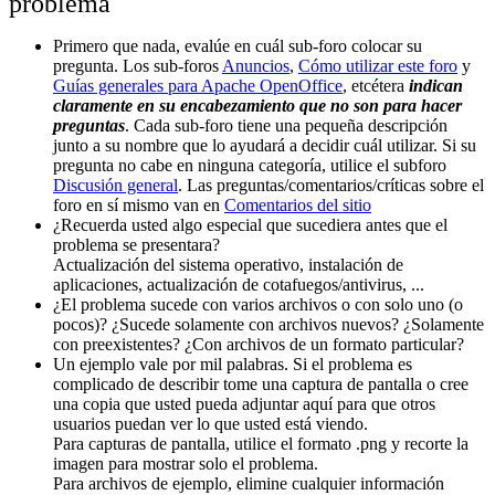
problema
Primero que nada, evalúe en cuál sub-foro colocar su
pregunta. Los sub-foros
Anuncios
,
Cómo utilizar este foro
y
Guías generales para Apache OpenOffice
, etcétera
indican
claramente en su encabezamiento que no son para hacer
preguntas
. Cada sub-foro tiene una pequeña descripción
junto a su nombre que lo ayudará a decidir cuál utilizar. Si su
pregunta no cabe en ninguna categoría, utilice el subforo
Discusión general
. Las preguntas/comentarios/críticas sobre el
foro en sí mismo van en
Comentarios del sitio
¿Recuerda usted algo especial que sucediera antes que el
problema se presentara?
Actualización del sistema operativo, instalación de
aplicaciones, actualización de cotafuegos/antivirus, ...
¿El problema sucede con varios archivos o con solo uno (o
pocos)? ¿Sucede solamente con archivos nuevos? ¿Solamente
con preexistentes? ¿Con archivos de un formato particular?
Un ejemplo vale por mil palabras. Si el problema es
complicado de describir tome una captura de pantalla o cree
una copia que usted pueda adjuntar aquí para que otros
usuarios puedan ver lo que usted está viendo.
Para capturas de pantalla, utilice el formato .png y recorte la
imagen para mostrar solo el problema.
Para archivos de ejemplo, elimine cualquier información