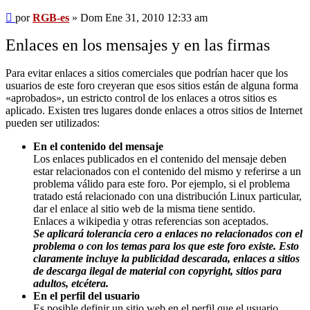
Mensaje
por
RGB-es
»
Dom Ene 31, 2010 12:33 am
Enlaces en los mensajes y en las firmas
Para evitar enlaces a sitios comerciales que podrían hacer que los
usuarios de este foro creyeran que esos sitios están de alguna forma
«aprobados», un estricto control de los enlaces a otros sitios es
aplicado. Existen tres lugares donde enlaces a otros sitios de Internet
pueden ser utilizados:
En el contenido del mensaje
Los enlaces publicados en el contenido del mensaje deben
estar relacionados con el contenido del mismo y referirse a un
problema válido para este foro. Por ejemplo, si el problema
tratado está relacionado con una distribución Linux particular,
dar el enlace al sitio web de la misma tiene sentido.
Enlaces a wikipedia y otras referencias son aceptados.
Se aplicará tolerancia cero a enlaces no relacionados con el
problema o con los temas para los que este foro existe. Esto
claramente incluye la publicidad descarada, enlaces a sitios
de descarga ilegal de material con copyright, sitios para
adultos, etcétera.
En el perfil del usuario
Es posible definir un sitio web en el perfil que el usuario