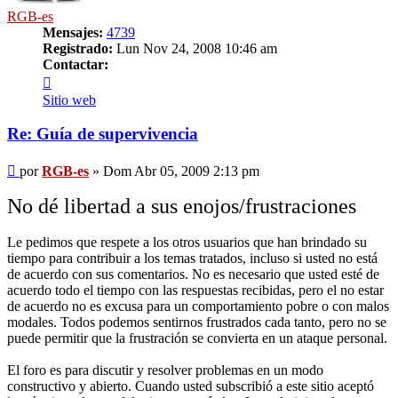
RGB-es
Mensajes:
4739
Registrado:
Lun Nov 24, 2008 10:46 am
Contactar:
Contactar
RGB-
Sitio web
es
Re: Guía de supervivencia
Mensaje
por
RGB-es
»
Dom Abr 05, 2009 2:13 pm
No dé libertad a sus enojos/frustraciones
Le pedimos que respete a los otros usuarios que han brindado su
tiempo para contribuir a los temas tratados, incluso si usted no está
de acuerdo con sus comentarios. No es necesario que usted esté de
acuerdo todo el tiempo con las respuestas recibidas, pero el no estar
de acuerdo no es excusa para un comportamiento pobre o con malos
modales. Todos podemos sentirnos frustrados cada tanto, pero no se
puede permitir que la frustración se convierta en un ataque personal.
El foro es para discutir y resolver problemas en un modo
constructivo y abierto. Cuando usted subscribió a este sitio aceptó