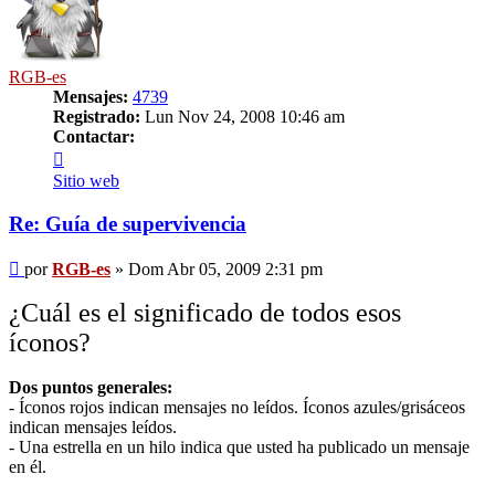
RGB-es
Mensajes:
4739
Registrado:
Lun Nov 24, 2008 10:46 am
Contactar:
Contactar
RGB-
Sitio web
es
Re: Guía de supervivencia
Mensaje
por
RGB-es
»
Dom Abr 05, 2009 2:31 pm
¿Cuál es el significado de todos esos
íconos?
Dos puntos generales:
- Íconos rojos indican mensajes no leídos. Íconos azules/grisáceos
indican mensajes leídos.
- Una estrella en un hilo indica que usted ha publicado un mensaje
en él.