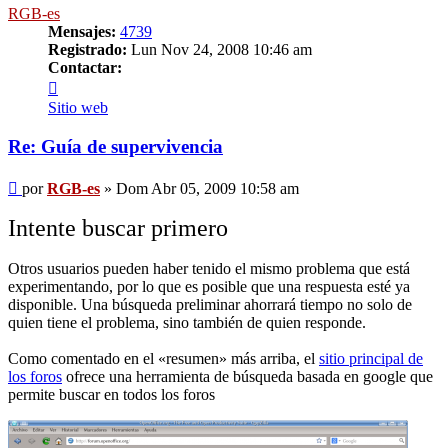
RGB-es
Mensajes:
4739
Registrado:
Lun Nov 24, 2008 10:46 am
Contactar:
Contactar
RGB-
Sitio web
es
Re: Guía de supervivencia
Mensaje
por
RGB-es
»
Dom Abr 05, 2009 10:58 am
Intente buscar primero
Otros usuarios pueden haber tenido el mismo problema que está
experimentando, por lo que es posible que una respuesta esté ya
disponible. Una búsqueda preliminar ahorrará tiempo no solo de
quien tiene el problema, sino también de quien responde.
Como comentado en el «resumen» más arriba, el
sitio principal de
los foros
ofrece una herramienta de búsqueda basada en google que
permite buscar en todos los foros