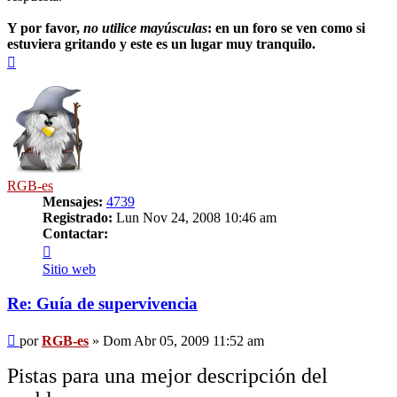
Y por favor,
no utilice mayúsculas
: en un foro se ven como si
estuviera gritando y este es un lugar muy tranquilo.
Arriba
RGB-es
Mensajes:
4739
Registrado:
Lun Nov 24, 2008 10:46 am
Contactar:
Contactar
RGB-
Sitio web
es
Re: Guía de supervivencia
Mensaje
por
RGB-es
»
Dom Abr 05, 2009 11:52 am
Pistas para una mejor descripción del