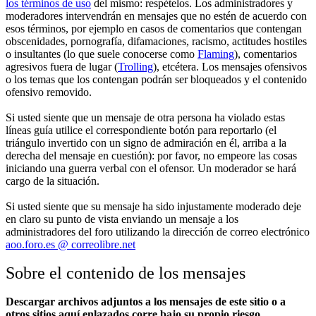
los términos de uso
del mismo: respételos. Los administradores y
moderadores intervendrán en mensajes que no estén de acuerdo con
esos términos, por ejemplo en casos de comentarios que contengan
obscenidades, pornografía, difamaciones, racismo, actitudes hostiles
o insultantes (lo que suele conocerse como
Flaming
), comentarios
agresivos fuera de lugar (
Trolling
), etcétera. Los mensajes ofensivos
o los temas que los contengan podrán ser bloqueados y el contenido
ofensivo removido.
Si usted siente que un mensaje de otra persona ha violado estas
líneas guía utilice el correspondiente botón para reportarlo (el
triángulo invertido con un signo de admiración en él, arriba a la
derecha del mensaje en cuestión): por favor, no empeore las cosas
iniciando una guerra verbal con el ofensor. Un moderador se hará
cargo de la situación.
Si usted siente que su mensaje ha sido injustamente moderado deje
en claro su punto de vista enviando un mensaje a los
administradores del foro utilizando la dirección de correo electrónico
aoo.foro.es @ correolibre.net
Sobre el contenido de los mensajes
Descargar archivos adjuntos a los mensajes de este sitio o a
otros sitios aquí enlazados corre bajo su propio riesgo.