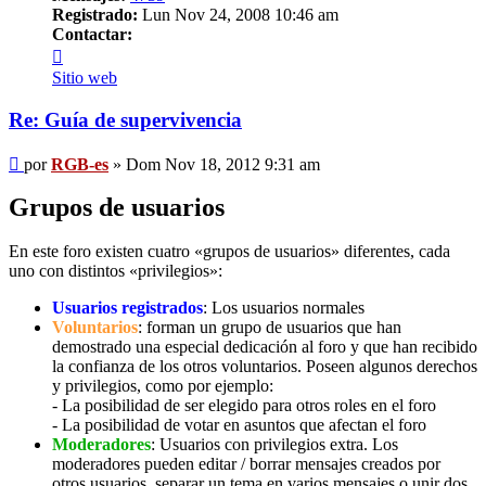
Registrado:
Lun Nov 24, 2008 10:46 am
Contactar:
Contactar
RGB-
Sitio web
es
Re: Guía de supervivencia
Mensaje
por
RGB-es
»
Dom Nov 18, 2012 9:31 am
Grupos de usuarios
En este foro existen cuatro «grupos de usuarios» diferentes, cada
uno con distintos «privilegios»:
Usuarios registrados
: Los usuarios normales
Voluntarios
: forman un grupo de usuarios que han
demostrado una especial dedicación al foro y que han recibido
la confianza de los otros voluntarios. Poseen algunos derechos
y privilegios, como por ejemplo:
- La posibilidad de ser elegido para otros roles en el foro
- La posibilidad de votar en asuntos que afectan el foro
Moderadores
: Usuarios con privilegios extra. Los
moderadores pueden editar / borrar mensajes creados por
otros usuarios, separar un tema en varios mensajes o unir dos