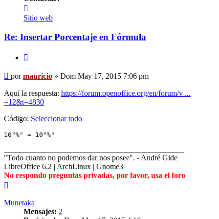
Contactar
mauricio
Sitio web
Re: Insertar Porcentaje en Fórmula
Citar
Mensaje
por
mauricio
»
Dom May 17, 2015 7:06 pm
Aquí la respuesta:
https://forum.openoffice.org/en/forum/v ...
=12&t=4830
Código:
Seleccionar todo
10"%" = 10"%" 
______________________________________________
"Todo cuanto no podemos dar nos posee". - André Gide
LibreOffice 6.2 | ArchLinux | Gnome3
No respondo preguntas privadas, por favor, usa el foro
Arriba
Munetaka
Mensajes:
2