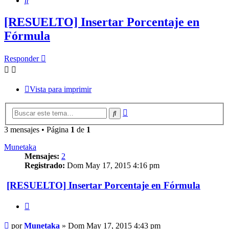
[RESUELTO] Insertar Porcentaje en
Fórmula
Responder
Vista para imprimir
Búsqueda
Buscar
avanzada
3 mensajes • Página
1
de
1
Munetaka
Mensajes:
2
Registrado:
Dom May 17, 2015 4:16 pm
[RESUELTO] Insertar Porcentaje en Fórmula
Citar
Mensaje
por
Munetaka
»
Dom May 17, 2015 4:43 pm