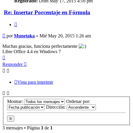
Registrado:
Dom May 17, 2015 4:16 pm
Re: Insertar Porcentaje en Fórmula
Citar
Mensaje
por
Munetaka
»
Mié May 20, 2015 1:26 am
Muchas gracias, funciona perfectamente
Libre Office 4.4 en Windows 7
Arriba
Responder
Vista para imprimir
Mostrar:
Ordenar por:
Dirección:
3 mensajes • Página
1
de
1