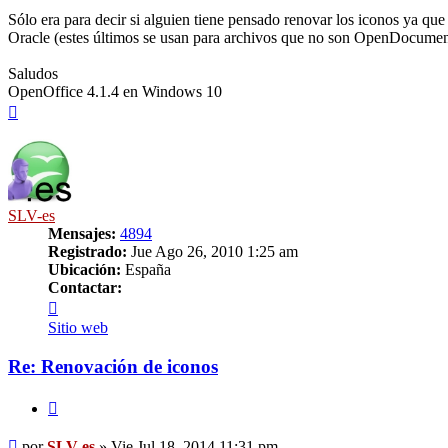
Sólo era para decir si alguien tiene pensado renovar los iconos ya qu
Oracle (estes últimos se usan para archivos que no son OpenDocument 
Saludos
OpenOffice 4.1.4 en Windows 10
Arriba
SLV-es
Mensajes:
4894
Registrado:
Jue Ago 26, 2010 1:25 am
Ubicación:
España
Contactar:
Contactar
SLV-
Sitio web
es
Re: Renovación de iconos
Citar
Mensaje
por
SLV-es
»
Vie Jul 18, 2014 11:31 pm