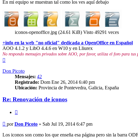
En mi equipo se muestran tal como los ves aquí debajo
iconos-openoffice.jpg (24.61 KiB) Visto 49291 veces
+info en la web "no oficial" dedicada a OpenOffice en Español
AOO 4.1.2 y LibO 4.4.6 en W10 y en Lliurex
No respondo mensajes privados sobre AOO, por favor, utiliza el foro para tus 
Arriba
Don Picoto
Mensajes:
42
Registrado:
Dom Ene 26, 2014 6:40 pm
Ubicación:
Provincia de Pontevedra, Galicia, España
Re: Renovación de iconos
Citar
Mensaje
por
Don Picoto
»
Sab Jul 19, 2014 6:47 pm
Los iconos son como los que enseña esa página pero sin la barra ODF