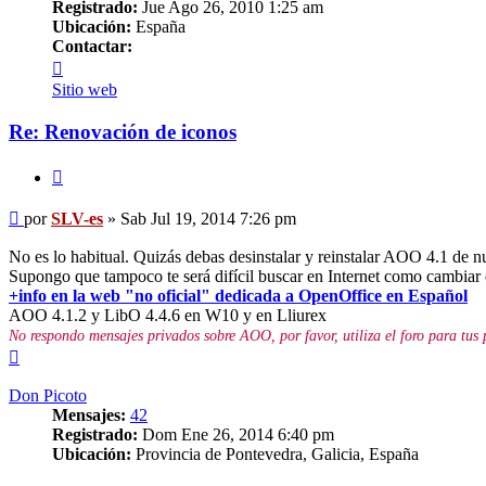
Registrado:
Jue Ago 26, 2010 1:25 am
Ubicación:
España
Contactar:
Contactar
SLV-
Sitio web
es
Re: Renovación de iconos
Citar
Mensaje
por
SLV-es
»
Sab Jul 19, 2014 7:26 pm
No es lo habitual. Quizás debas desinstalar y reinstalar AOO 4.1 de nu
Supongo que tampoco te será difícil buscar en Internet como cambiar el
+info en la web "no oficial" dedicada a OpenOffice en Español
AOO 4.1.2 y LibO 4.4.6 en W10 y en Lliurex
No respondo mensajes privados sobre AOO, por favor, utiliza el foro para tus 
Arriba
Don Picoto
Mensajes:
42
Registrado:
Dom Ene 26, 2014 6:40 pm
Ubicación:
Provincia de Pontevedra, Galicia, España