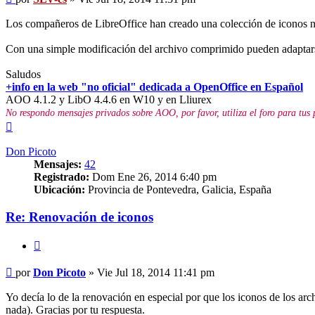
Los compañeros de LibreOffice han creado una colección de iconos nu
Con una simple modificación del archivo comprimido pueden adaptar
Saludos
+info en la web "no oficial" dedicada a OpenOffice en Español
AOO 4.1.2 y LibO 4.4.6 en W10 y en Lliurex
No respondo mensajes privados sobre AOO, por favor, utiliza el foro para tus 
Arriba
Don Picoto
Mensajes:
42
Registrado:
Dom Ene 26, 2014 6:40 pm
Ubicación:
Provincia de Pontevedra, Galicia, España
Re: Renovación de iconos
Citar
Mensaje
por
Don Picoto
»
Vie Jul 18, 2014 11:41 pm
Yo decía lo de la renovación en especial por que los iconos de los ar
nada). Gracias por tu respuesta.