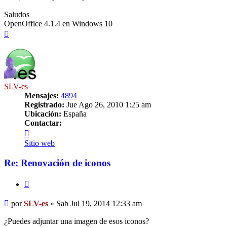
Saludos
OpenOffice 4.1.4 en Windows 10
Arriba
SLV-es
Mensajes:
4894
Registrado:
Jue Ago 26, 2010 1:25 am
Ubicación:
España
Contactar:
Contactar
SLV-
Sitio web
es
Re: Renovación de iconos
Citar
Mensaje
por
SLV-es
»
Sab Jul 19, 2014 12:33 am
¿Puedes adjuntar una imagen de esos iconos?