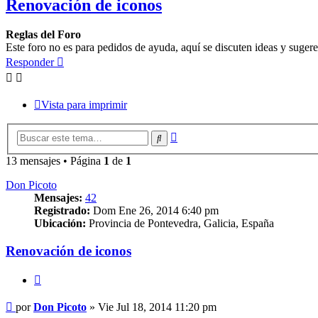
Renovación de iconos
Reglas del Foro
Este foro no es para pedidos de ayuda, aquí se discuten ideas y suger
Responder
Vista para imprimir
Búsqueda
Buscar
avanzada
13 mensajes • Página
1
de
1
Don Picoto
Mensajes:
42
Registrado:
Dom Ene 26, 2014 6:40 pm
Ubicación:
Provincia de Pontevedra, Galicia, España
Renovación de iconos
Citar
Mensaje
por
Don Picoto
»
Vie Jul 18, 2014 11:20 pm