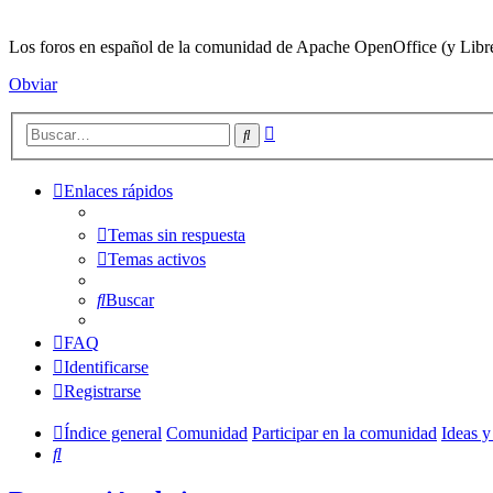
Los foros en español de la comunidad de Apache OpenOffice (y LibreO
Obviar
Búsqueda
Buscar
avanzada
Enlaces rápidos
Temas sin respuesta
Temas activos
Buscar
FAQ
Identificarse
Registrarse
Índice general
Comunidad
Participar en la comunidad
Ideas y
Buscar