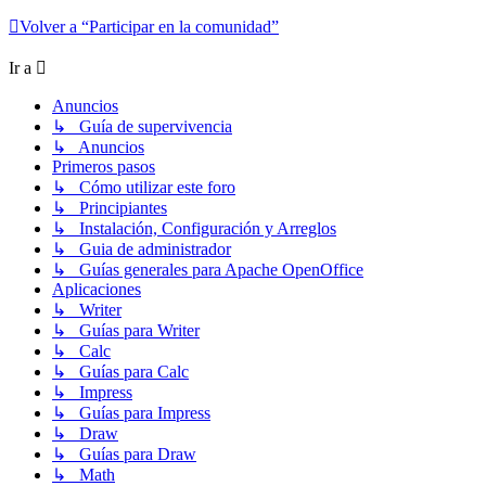
Volver a “Participar en la comunidad”
Ir a
Anuncios
↳ Guía de supervivencia
↳ Anuncios
Primeros pasos
↳ Cómo utilizar este foro
↳ Principiantes
↳ Instalación, Configuración y Arreglos
↳ Guia de administrador
↳ Guías generales para Apache OpenOffice
Aplicaciones
↳ Writer
↳ Guías para Writer
↳ Calc
↳ Guías para Calc
↳ Impress
↳ Guías para Impress
↳ Draw
↳ Guías para Draw
↳ Math