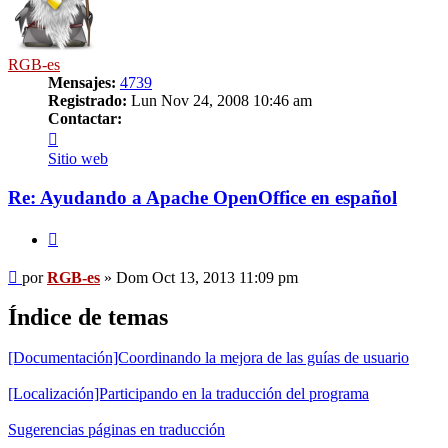
RGB-es
Mensajes:
4739
Registrado:
Lun Nov 24, 2008 10:46 am
Contactar:
Contactar
RGB-
Sitio web
es
Re: Ayudando a Apache OpenOffice en español
Citar
Mensaje
por
RGB-es
»
Dom Oct 13, 2013 11:09 pm
Índice de temas
[Documentación]Coordinando la mejora de las guías de usuario
[Localización]Participando en la traducción del programa
Sugerencias páginas en traducción