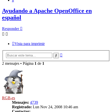
Ayudando a Apache OpenOffice en
español
Responder
Vista para imprimir
Búsqueda
Buscar
avanzada
2 mensajes • Página
1
de
1
RGB-es
Mensajes:
4739
Registrado:
Lun Nov 24, 2008 10:46 am
Contactar: