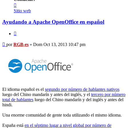
Contactar
RGB-
Sitio web
es
Ayudando a Apache OpenOffice en español
Citar
Mensaje
por
RGB-es
»
Dom Oct 13, 2013 10:47 pm
El idioma español es el
segundo por número de hablantes nativos
luego del Chino mandarín y antes del inglés, y el
tercero por número
total de hablantes
luego del Chino mandarín y del inglés y antes del
hindi.
Una enorme comunidad de gente toda utilizando el mismo idioma.
España está
en el séptimo lugar a nivel global por número de