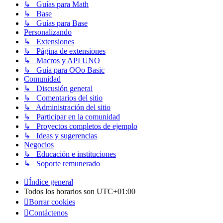
↳ Guías para Math
↳ Base
↳ Guías para Base
Personalizando
↳ Extensiones
↳ Página de extensiones
↳ Macros y API UNO
↳ Guía para OOo Basic
Comunidad
↳ Discusión general
↳ Comentarios del sitio
↳ Administración del sitio
↳ Participar en la comunidad
↳ Proyectos completos de ejemplo
↳ Ideas y sugerencias
Negocios
↳ Educación e instituciones
↳ Soporte remunerado
Índice general
Todos los horarios son
UTC+01:00
Borrar cookies
Contáctenos