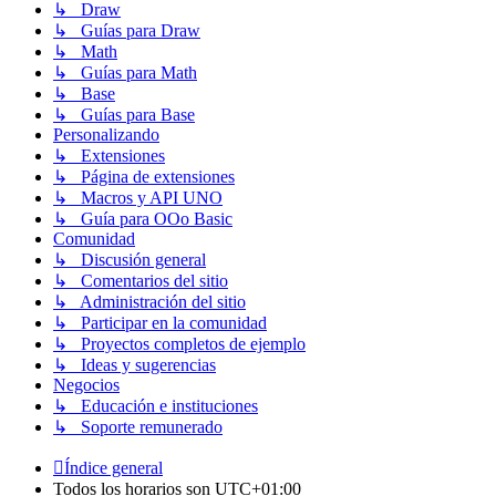
↳ Draw
↳ Guías para Draw
↳ Math
↳ Guías para Math
↳ Base
↳ Guías para Base
Personalizando
↳ Extensiones
↳ Página de extensiones
↳ Macros y API UNO
↳ Guía para OOo Basic
Comunidad
↳ Discusión general
↳ Comentarios del sitio
↳ Administración del sitio
↳ Participar en la comunidad
↳ Proyectos completos de ejemplo
↳ Ideas y sugerencias
Negocios
↳ Educación e instituciones
↳ Soporte remunerado
Índice general
Todos los horarios son
UTC+01:00