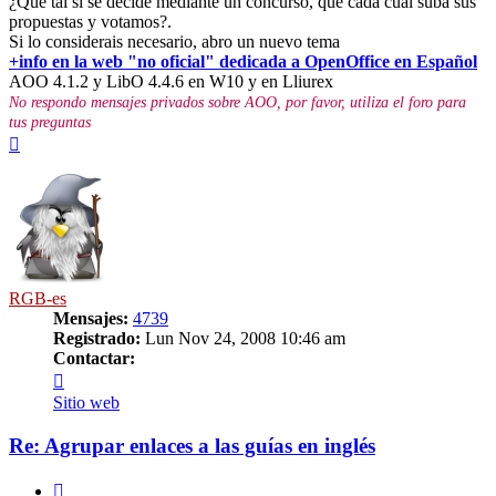
¿Que tal si se decide mediante un concurso, que cada cual suba sus
propuestas y votamos?.
Si lo considerais necesario, abro un nuevo tema
+info en la web "no oficial" dedicada a OpenOffice en Español
AOO 4.1.2 y LibO 4.4.6 en W10 y en Lliurex
No respondo mensajes privados sobre AOO, por favor, utiliza el foro para
tus preguntas
Arriba
RGB-es
Mensajes:
4739
Registrado:
Lun Nov 24, 2008 10:46 am
Contactar:
Contactar
RGB-
Sitio web
es
Re: Agrupar enlaces a las guías en inglés
Citar