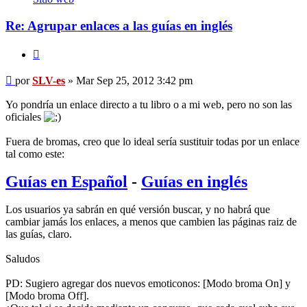
es
Re: Agrupar enlaces a las guías en inglés
Citar
Mensaje
por
SLV-es
»
Mar Sep 25, 2012 3:42 pm
Yo pondría un enlace directo a tu libro o a mi web, pero no son las
oficiales
Fuera de bromas, creo que lo ideal sería sustituir todas por un enlace
tal como este:
Guías en Español
-
Guías en inglés
Los usuarios ya sabrán en qué versión buscar, y no habrá que
cambiar jamás los enlaces, a menos que cambien las páginas raiz de
las guías, claro.
Saludos
PD: Sugiero agregar dos nuevos emoticonos: [Modo broma On] y
[Modo broma Off].