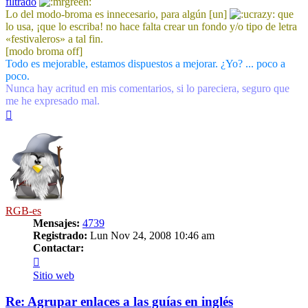
filtrado
Lo del modo-broma es innecesario, para algún [un]
que
lo usa, ¡que lo escriba! no hace falta crear un fondo y/o tipo de letra
«festivaleros» a tal fin.
[modo broma off]
Todo es mejorable, estamos dispuestos a mejorar. ¿Yo? ... poco a
poco.
Nunca hay acritud en mis comentarios, si lo pareciera, seguro que
me he expresado mal.
Arriba
RGB-es
Mensajes:
4739
Registrado:
Lun Nov 24, 2008 10:46 am
Contactar:
Contactar
RGB-
Sitio web
es
Re: Agrupar enlaces a las guías en inglés