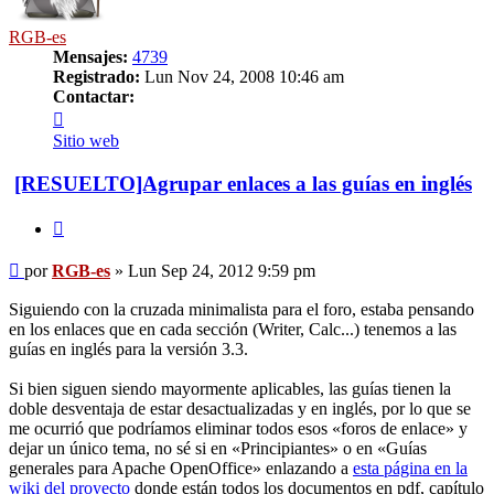
RGB-es
Mensajes:
4739
Registrado:
Lun Nov 24, 2008 10:46 am
Contactar:
Contactar
RGB-
Sitio web
es
[RESUELTO]Agrupar enlaces a las guías en inglés
Citar
Mensaje
por
RGB-es
»
Lun Sep 24, 2012 9:59 pm
Siguiendo con la cruzada minimalista para el foro, estaba pensando
en los enlaces que en cada sección (Writer, Calc...) tenemos a las
guías en inglés para la versión 3.3.
Si bien siguen siendo mayormente aplicables, las guías tienen la
doble desventaja de estar desactualizadas y en inglés, por lo que se
me ocurrió que podríamos eliminar todos esos «foros de enlace» y
dejar un único tema, no sé si en «Principiantes» o en «Guías
generales para Apache OpenOffice» enlazando a
esta página en la
wiki del proyecto
donde están todos los documentos en pdf, capítulo