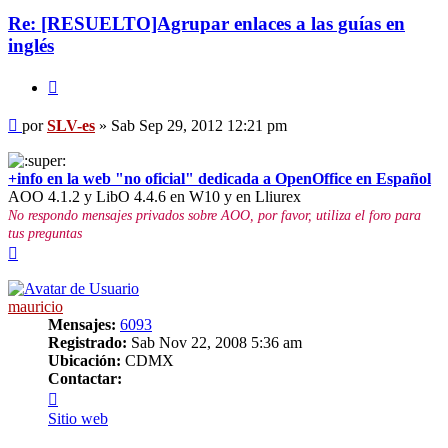
Re: [RESUELTO]Agrupar enlaces a las guías en
inglés
Citar
Mensaje
por
SLV-es
»
Sab Sep 29, 2012 12:21 pm
+info en la web "no oficial" dedicada a OpenOffice en Español
AOO 4.1.2 y LibO 4.4.6 en W10 y en Lliurex
No respondo mensajes privados sobre AOO, por favor, utiliza el foro para
tus preguntas
Arriba
mauricio
Mensajes:
6093
Registrado:
Sab Nov 22, 2008 5:36 am
Ubicación:
CDMX
Contactar:
Contactar
mauricio
Sitio web