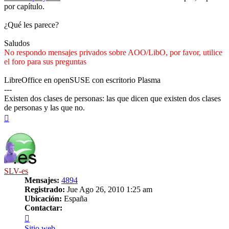
por capítulo.
¿Qué les parece?
Saludos
No respondo mensajes privados sobre AOO/LibO, por favor, utilice
el foro para sus preguntas
LibreOffice en openSUSE con escritorio Plasma
---
Existen dos clases de personas: las que dicen que existen dos clases
de personas y las que no.
Arriba
SLV-es
Mensajes:
4894
Registrado:
Jue Ago 26, 2010 1:25 am
Ubicación:
España
Contactar:
Contactar
SLV-
Sitio web