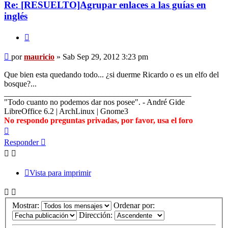
Re: [RESUELTO]Agrupar enlaces a las guías en
inglés
Citar
Mensaje
por
mauricio
»
Sab Sep 29, 2012 3:23 pm
Que bien esta quedando todo... ¿si duerme Ricardo o es un elfo del
bosque?...
______________________________________________
"Todo cuanto no podemos dar nos posee". - André Gide
LibreOffice 6.2 | ArchLinux | Gnome3
No respondo preguntas privadas, por favor, usa el foro
Arriba
Responder
Vista para imprimir
Mostrar:
Ordenar por:
Dirección: