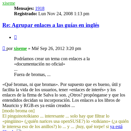
xiseme
Mensajes:
1918
Registrado:
Lun Nov 24, 2008 1:13 pm
Re: Agrupar enlaces a las guías en inglés
Citar
Mensaje
por
xiseme
»
Mié Sep 26, 2012 3:20 pm
Podríamos crear un tema con enlaces a la
«documentación no oficial»
...
Fuera de bromas, ...
«Qué bromas, ni que bromas». Por supuesto que es bueno, útil y
facilita la vida de los usuarios, tener «enlaces de interés» y los
enlaces de la firma de Salva lo son. ¿Otros? propónganse y que los
entendidos decidan su incorporación. Los enlaces a los libros de
Mauricio y RGB-es ya están creados ...
[modo broma on]
El pinguinotolkiano ... interesante ... solo hay que filtrar lo
«pingüino» (¿quién narices usa openSUSE?) lo «tolkiano» (¿a quién
le interesa eso de los anillos?) lo ... y ... ¡huy, qué torpe! si
ya está