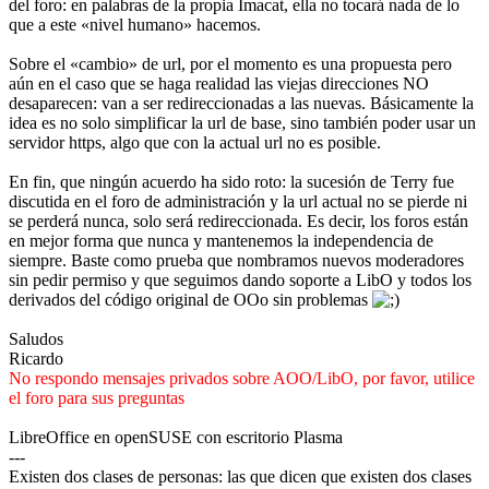
del foro: en palabras de la propia Imacat, ella no tocará nada de lo
que a este «nivel humano» hacemos.
Sobre el «cambio» de url, por el momento es una propuesta pero
aún en el caso que se haga realidad las viejas direcciones NO
desaparecen: van a ser redireccionadas a las nuevas. Básicamente la
idea es no solo simplificar la url de base, sino también poder usar un
servidor https, algo que con la actual url no es posible.
En fin, que ningún acuerdo ha sido roto: la sucesión de Terry fue
discutida en el foro de administración y la url actual no se pierde ni
se perderá nunca, solo será redireccionada. Es decir, los foros están
en mejor forma que nunca y mantenemos la independencia de
siempre. Baste como prueba que nombramos nuevos moderadores
sin pedir permiso y que seguimos dando soporte a LibO y todos los
derivados del código original de OOo sin problemas
Saludos
Ricardo
No respondo mensajes privados sobre AOO/LibO, por favor, utilice
el foro para sus preguntas
LibreOffice en openSUSE con escritorio Plasma
---
Existen dos clases de personas: las que dicen que existen dos clases