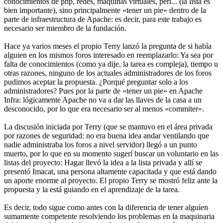
conocimientos de php, redes, máquinas virtuales, perl... (la lista es
bien importante), sino principalmente «tener un pie» dentro de la
parte de infraestructura de Apache: es decir, para este trabajo es
necesario ser miembro de la fundación.
Hace ya varios meses el propio Terry lanzó la pregunta de si había
alguien en los mismos foros interesado en reemplazarlo: Ya sea por
falta de conocimientos (como ya dije, la tarea es compleja), tiempo u
otras razones, ninguno de los actuales administradores de los foros
pudimos aceptar la propuesta. ¿Porqué preguntar solo a los
administradores? Pues por la parte de «tener un pie» en Apache
Infra: lógicamente Apache no va a dar las llaves de la casa a un
desconocido, por lo que era necesario ser al menos «commiter».
La discusión iniciada por Terry (que se mantuvo en el área privada
por razones de seguridad: no era buena idea andar ventilando que
nadie administraba los foros a nivel servidor) llegó a un punto
muerto, por lo que en su momento sugerí buscar un voluntario en las
listas del proyecto: Hagar llevó la idea a la lista privada y allí se
presentó Imacat, una persona altamente capacitada y que está dando
un aporte enorme al proyecto. El propio Terry se mostró feliz ante la
propuesta y la está guiando en el aprendizaje de la tarea.
Es decir, todo sigue como antes con la diferencia de tener alguien
sumamente competente resolviendo los problemas en la maquinaria