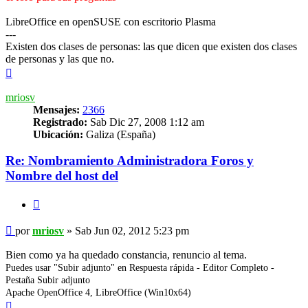
LibreOffice en openSUSE con escritorio Plasma
---
Existen dos clases de personas: las que dicen que existen dos clases
de personas y las que no.
Arriba
mriosv
Mensajes:
2366
Registrado:
Sab Dic 27, 2008 1:12 am
Ubicación:
Galiza (España)
Re: Nombramiento Administradora Foros y
Nombre del host del
Citar
Mensaje
por
mriosv
»
Sab Jun 02, 2012 5:23 pm
Bien como ya ha quedado constancia, renuncio al tema.
Puedes usar "Subir adjunto" en Respuesta rápida - Editor Completo -
Pestaña Subir adjunto
Apache OpenOffice 4, LibreOffice (Win10x64)
Arriba