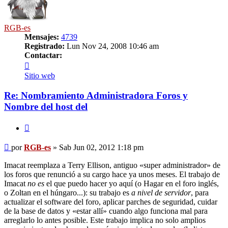
RGB-es
Mensajes:
4739
Registrado:
Lun Nov 24, 2008 10:46 am
Contactar:
Contactar
RGB-
Sitio web
es
Re: Nombramiento Administradora Foros y
Nombre del host del
Citar
Mensaje
por
RGB-es
»
Sab Jun 02, 2012 1:18 pm
Imacat reemplaza a Terry Ellison, antiguo «super administrador» de
los foros que renunció a su cargo hace ya unos meses. El trabajo de
Imacat
no es
el que puedo hacer yo aquí (o Hagar en el foro inglés,
o Zoltan en el húngaro...): su trabajo es
a nivel de servidor
, para
actualizar el software del foro, aplicar parches de seguridad, cuidar
de la base de datos y «estar allí» cuando algo funciona mal para
arreglarlo lo antes posible. Este trabajo implica no solo amplios