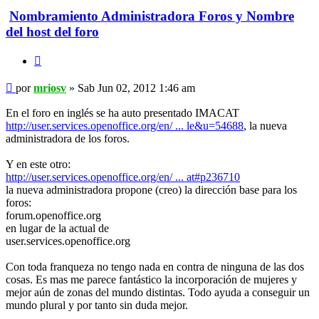
Nombramiento Administradora Foros y Nombre
del host del foro
Citar
Mensaje
por
mriosv
»
Sab Jun 02, 2012 1:46 am
En el foro en inglés se ha auto presentado IMACAT
http://user.services.openoffice.org/en/ ... le&u=54688
, la nueva
administradora de los foros.
Y en este otro:
http://user.services.openoffice.org/en/ ... at#p236710
la nueva administradora propone (creo) la dirección base para los
foros:
forum.openoffice.org
en lugar de la actual de
user.services.openoffice.org
Con toda franqueza no tengo nada en contra de ninguna de las dos
cosas. Es mas me parece fantástico la incorporación de mujeres y
mejor aún de zonas del mundo distintas. Todo ayuda a conseguir un
mundo plural y por tanto sin duda mejor.