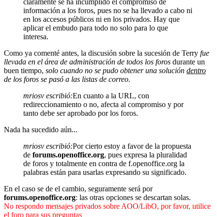
claramente se ha incumplido el compromiso de
información a los foros, pues no se ha llevado a cabo ni
en los accesos públicos ni en los privados. Hay que
aplicar el embudo para todo no solo para lo que
interesa.
Como ya comenté antes, la discusión sobre la sucesión de Terry
fue
llevada en el área de administración de todos los foros
durante un
buen tiempo,
solo cuando no se pudo obtener una solución
dentro
de los foros se pasó a las listas de correo
.
mriosv escribió:
En cuanto a la URL, con
redireccionamiento o no, afecta al compromiso y por
tanto debe ser aprobado por los foros.
Nada ha sucedido aún...
mriosv escribió:
Por cierto estoy a favor de la propuesta
de
forums.openoffice.org
, pues expresa la pluralidad
de foros y totalmente en contra de f.openoffice.org la
palabras están para usarlas expresando su significado.
En el caso se de el cambio, seguramente será por
forums.openoffice.org
: las otras opciones se descartan solas.
No respondo mensajes privados sobre AOO/LibO, por favor, utilice
el foro para sus preguntas