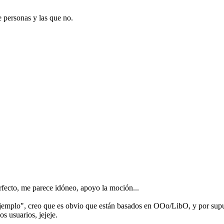
e personas y las que no.
rfecto, me parece idóneo, apoyo la moción...
jemplo", creo que es obvio que están basados en OOo/LibO, y por supue
s usuarios, jejeje.