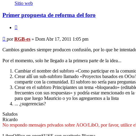
RGB-
Sitio web
es
Primer propuesta de reforma del foro
Citar
Mensaje
por
RGB-es
»
Dom Abr 17, 2011 1:05 pm
Cambios grandes siempre producen confusión, por lo que he intentado 
Por el momento, solo he llegado a la primera parte de la idea...
Cambiar el nombre del subforo «Como participar en la comuni
Crear allí un sub-subforo llamado «Proyectos basados en OOo/L
compartir con la comunidad. El subforo no sería para preguntas,
Crear en el subforo Principiantes un tema «bloqueado» (editable
frecuentes con sus respuestas» y podría estar mencionado en la
para que luego Mauricio o yo los agreguemos a la lista
... ¿sugerencias?
Saludos
Ricardo
No respondo mensajes privados sobre AOO/LibO, por favor, utilice el
LibreOffice en openSUSE con escritorio Plasma