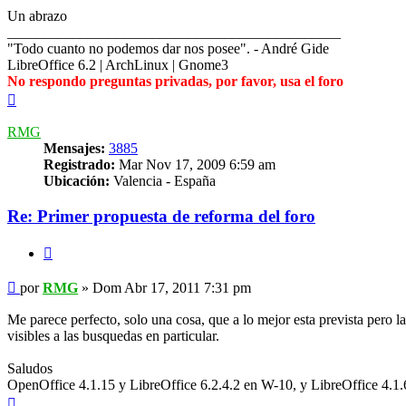
Un abrazo
______________________________________________
"Todo cuanto no podemos dar nos posee". - André Gide
LibreOffice 6.2 | ArchLinux | Gnome3
No respondo preguntas privadas, por favor, usa el foro
Arriba
RMG
Mensajes:
3885
Registrado:
Mar Nov 17, 2009 6:59 am
Ubicación:
Valencia - España
Re: Primer propuesta de reforma del foro
Citar
Mensaje
por
RMG
»
Dom Abr 17, 2011 7:31 pm
Me parece perfecto, solo una cosa, que a lo mejor esta prevista pero l
visibles a las busquedas en particular.
Saludos
OpenOffice 4.1.15 y LibreOffice 6.2.4.2 en W-10, y LibreOffice 4.1
Arriba