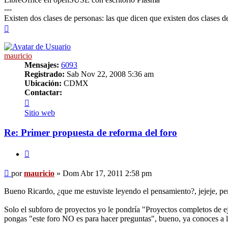
---
Existen dos clases de personas: las que dicen que existen dos clases d
Arriba
mauricio
Mensajes:
6093
Registrado:
Sab Nov 22, 2008 5:36 am
Ubicación:
CDMX
Contactar:
Contactar
mauricio
Sitio web
Re: Primer propuesta de reforma del foro
Citar
Mensaje
por
mauricio
»
Dom Abr 17, 2011 2:58 pm
Bueno Ricardo, ¿que me estuviste leyendo el pensamiento?, jejeje, pe
Solo el subforo de proyectos yo le pondría "Proyectos completos de e
pongas "este foro NO es para hacer preguntas", bueno, ya conoces a lo