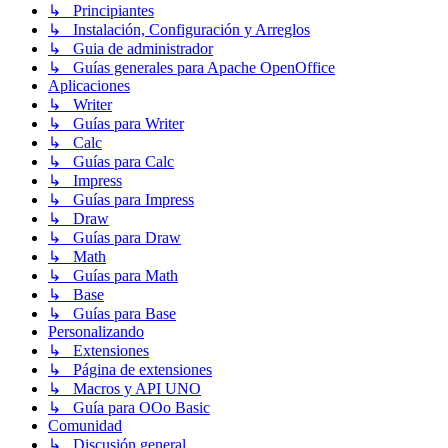
↳ Principiantes
↳ Instalación, Configuración y Arreglos
↳ Guia de administrador
↳ Guías generales para Apache OpenOffice
Aplicaciones
↳ Writer
↳ Guías para Writer
↳ Calc
↳ Guías para Calc
↳ Impress
↳ Guías para Impress
↳ Draw
↳ Guías para Draw
↳ Math
↳ Guías para Math
↳ Base
↳ Guías para Base
Personalizando
↳ Extensiones
↳ Página de extensiones
↳ Macros y API UNO
↳ Guía para OOo Basic
Comunidad
↳ Discusión general