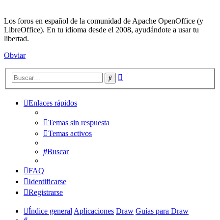
Los foros en español de la comunidad de Apache OpenOffice (y
LibreOffice). En tu idioma desde el 2008, ayudándote a usar tu
libertad.
Obviar
Búsqueda
Buscar
avanzada
Enlaces rápidos
Temas sin respuesta
Temas activos
Buscar
FAQ
Identificarse
Registrarse
Índice general
Aplicaciones
Draw
Guías para Draw
Buscar