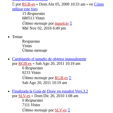
por
RGB-es
»
Dom Abr 05, 2009 10:33 am
» en
Cómo
utilizar este foro
15
Respuestas
680513
Vistas
Último mensaje
por
mauricio
Mié Nov 02, 2016 6:49 pm
Temas
Respuestas
Vistas
Último mensaje
Cambiando el tamaño de objetos manualmente
por
RGB-es
»
Sab Ago 20, 2011 10:19 am
0
Respuestas
9233
Vistas
Último mensaje
por
RGB-es
Sab Ago 20, 2011 10:19 am
Finalizada la Guía de Draw en español Vers.3.2
por
SLV-es
»
Dom Dic 26, 2010 1:08 am
0
Respuestas
7111
Vistas
Último mensaje
por
SLV-es