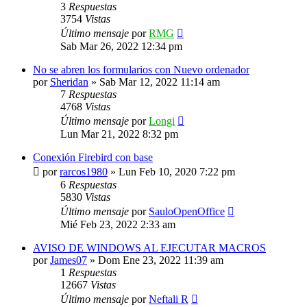
3
Respuestas
3754
Vistas
Último mensaje
por
RMG
Sab Mar 26, 2022 12:34 pm
No se abren los formularios con Nuevo ordenador
por
Sheridan
»
Sab Mar 12, 2022 11:14 am
7
Respuestas
4768
Vistas
Último mensaje
por
Longi
Lun Mar 21, 2022 8:32 pm
Conexión Firebird con base
por
rarcos1980
»
Lun Feb 10, 2020 7:22 pm
6
Respuestas
5830
Vistas
Último mensaje
por
SauloOpenOffice
Mié Feb 23, 2022 2:33 am
AVISO DE WINDOWS AL EJECUTAR MACROS
por
James07
»
Dom Ene 23, 2022 11:39 am
1
Respuestas
12667
Vistas
Último mensaje
por
Neftali R