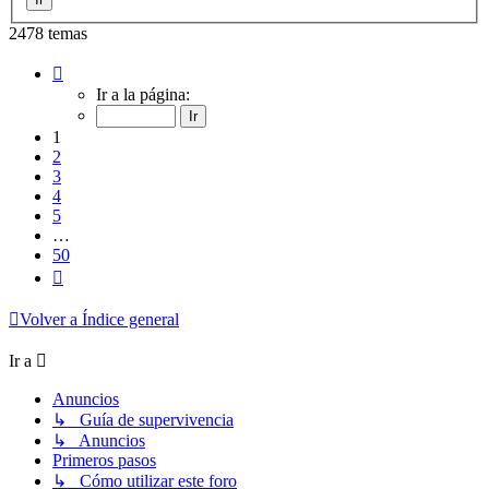
2478 temas
Página
1
Ir a la página:
de
50
1
2
3
4
5
…
50
Siguiente
Volver a Índice general
Ir a
Anuncios
↳ Guía de supervivencia
↳ Anuncios
Primeros pasos
↳ Cómo utilizar este foro