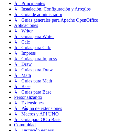
↳ Principiantes
↳ Instalación, Configuración y Arreglos
↳ Guia de administrador
↳ Guías generales para Apache OpenOffice
Aplicaciones
↳ Writer
↳ Guías para Writer
↳ Calc
↳ Guías para Calc
↳ Impress
↳ Guías para Impress
↳ Draw
↳ Guías para Draw
↳ Math
↳ Guías para Math
↳ Base
↳ Guías para Base
Personalizando
↳ Extensiones
↳ Página de extensiones
↳ Macros y API UNO
↳ Guía para OOo Basic
Comunidad
↳ Discusión general