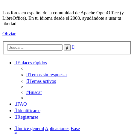
Los foros en español de la comunidad de Apache OpenOffice (y
LibreOffice). En tu idioma desde el 2008, ayudándote a usar tu
libertad.
Obviar
Búsqueda
Buscar
avanzada
Enlaces rápidos
Temas sin respuesta
Temas activos
Buscar
FAQ
Identificarse
Registrarse
Índice general
Aplicaciones
Base
Buscar