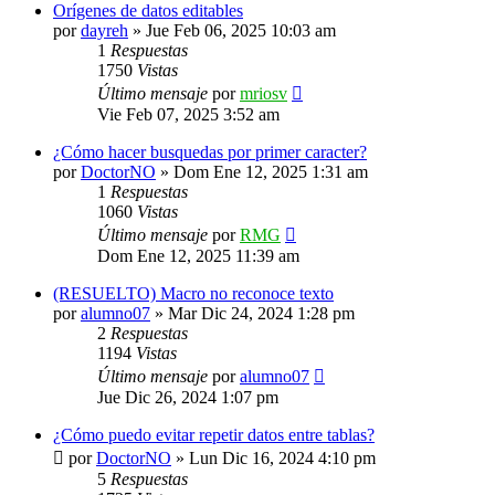
Orígenes de datos editables
por
dayreh
»
Jue Feb 06, 2025 10:03 am
1
Respuestas
1750
Vistas
Último mensaje
por
mriosv
Vie Feb 07, 2025 3:52 am
¿Cómo hacer busquedas por primer caracter?
por
DoctorNO
»
Dom Ene 12, 2025 1:31 am
1
Respuestas
1060
Vistas
Último mensaje
por
RMG
Dom Ene 12, 2025 11:39 am
(RESUELTO) Macro no reconoce texto
por
alumno07
»
Mar Dic 24, 2024 1:28 pm
2
Respuestas
1194
Vistas
Último mensaje
por
alumno07
Jue Dic 26, 2024 1:07 pm
¿Cómo puedo evitar repetir datos entre tablas?
por
DoctorNO
»
Lun Dic 16, 2024 4:10 pm
5
Respuestas