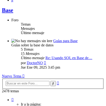
Base
Foro
Temas
Mensajes
Último mensaje
Guías para Base
Guías sobre la base de datos
5
Temas
15
Mensajes
Último mensaje
Re: Usando SQL en Base de…
Ver
por
DoctorNO
último
Jue Ene 09, 2025 3:45 pm
mensaje
Nuevo Tema
Búsqueda
Buscar
avanzada
2478 temas
Página
1
Ir a la página: