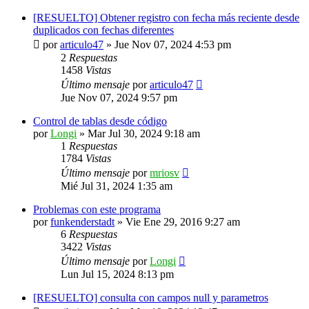
[RESUELTO] Obtener registro con fecha más reciente desde
duplicados con fechas diferentes
por
articulo47
»
Jue Nov 07, 2024 4:53 pm
2
Respuestas
1458
Vistas
Último mensaje
por
articulo47
Jue Nov 07, 2024 9:57 pm
Control de tablas desde código
por
Longi
»
Mar Jul 30, 2024 9:18 am
1
Respuestas
1784
Vistas
Último mensaje
por
mriosv
Mié Jul 31, 2024 1:35 am
Problemas con este programa
por
funkenderstadt
»
Vie Ene 29, 2016 9:27 am
6
Respuestas
3422
Vistas
Último mensaje
por
Longi
Lun Jul 15, 2024 8:13 pm
[RESUELTO] consulta con campos null y parametros