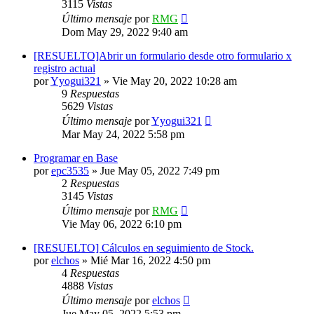
3115
Vistas
Último mensaje
por
RMG
Dom May 29, 2022 9:40 am
[RESUELTO]Abrir un formulario desde otro formulario x
registro actual
por
Yyogui321
»
Vie May 20, 2022 10:28 am
9
Respuestas
5629
Vistas
Último mensaje
por
Yyogui321
Mar May 24, 2022 5:58 pm
Programar en Base
por
epc3535
»
Jue May 05, 2022 7:49 pm
2
Respuestas
3145
Vistas
Último mensaje
por
RMG
Vie May 06, 2022 6:10 pm
[RESUELTO] Cálculos en seguimiento de Stock.
por
elchos
»
Mié Mar 16, 2022 4:50 pm
4
Respuestas
4888
Vistas
Último mensaje
por
elchos
Jue May 05, 2022 5:53 pm