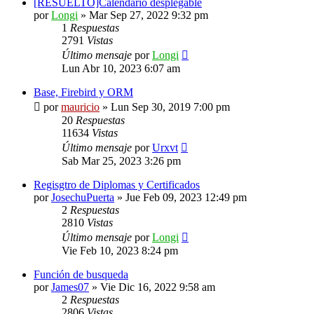
[RESUELTO]Calendario desplegable
por
Longi
»
Mar Sep 27, 2022 9:32 pm
1
Respuestas
2791
Vistas
Último mensaje
por
Longi
Lun Abr 10, 2023 6:07 am
Base, Firebird y ORM
por
mauricio
»
Lun Sep 30, 2019 7:00 pm
20
Respuestas
11634
Vistas
Último mensaje
por
Urxvt
Sab Mar 25, 2023 3:26 pm
Regisgtro de Diplomas y Certificados
por
JosechuPuerta
»
Jue Feb 09, 2023 12:49 pm
2
Respuestas
2810
Vistas
Último mensaje
por
Longi
Vie Feb 10, 2023 8:24 pm
Función de busqueda
por
James07
»
Vie Dic 16, 2022 9:58 am
2
Respuestas
2806
Vistas