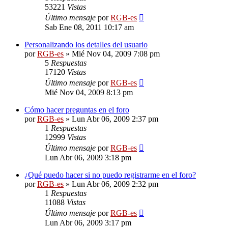
53221
Vistas
Último mensaje
por
RGB-es
Sab Ene 08, 2011 10:17 am
Personalizando los detalles del usuario
por
RGB-es
»
Mié Nov 04, 2009 7:08 pm
5
Respuestas
17120
Vistas
Último mensaje
por
RGB-es
Mié Nov 04, 2009 8:13 pm
Cómo hacer preguntas en el foro
por
RGB-es
»
Lun Abr 06, 2009 2:37 pm
1
Respuestas
12999
Vistas
Último mensaje
por
RGB-es
Lun Abr 06, 2009 3:18 pm
¿Qué puedo hacer si no puedo registrarme en el foro?
por
RGB-es
»
Lun Abr 06, 2009 2:32 pm
1
Respuestas
11088
Vistas
Último mensaje
por
RGB-es
Lun Abr 06, 2009 3:17 pm