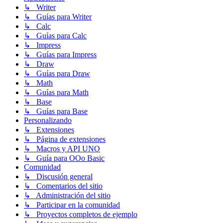
↳ Writer
↳ Guías para Writer
↳ Calc
↳ Guías para Calc
↳ Impress
↳ Guías para Impress
↳ Draw
↳ Guías para Draw
↳ Math
↳ Guías para Math
↳ Base
↳ Guías para Base
Personalizando
↳ Extensiones
↳ Página de extensiones
↳ Macros y API UNO
↳ Guía para OOo Basic
Comunidad
↳ Discusión general
↳ Comentarios del sitio
↳ Administración del sitio
↳ Participar en la comunidad
↳ Proyectos completos de ejemplo