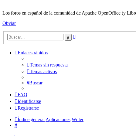
Los foros en español de la comunidad de Apache OpenOffice (y LibreO
Obviar
Búsqueda
Buscar
avanzada
Enlaces rápidos
Temas sin respuesta
Temas activos
Buscar
FAQ
Identificarse
Registrarse
Índice general
Aplicaciones
Writer
Buscar