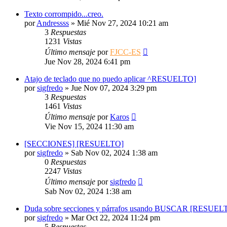
Texto corrompido...creo.
por
Andressss
»
Mié Nov 27, 2024 10:21 am
3
Respuestas
1231
Vistas
Último mensaje
por
FJCC-ES
Jue Nov 28, 2024 6:41 pm
Atajo de teclado que no puedo aplicar ^RESUELTO]
por
sigfredo
»
Jue Nov 07, 2024 3:29 pm
3
Respuestas
1461
Vistas
Último mensaje
por
Karos
Vie Nov 15, 2024 11:30 am
[SECCIONES] [RESUELTO]
por
sigfredo
»
Sab Nov 02, 2024 1:38 am
0
Respuestas
2247
Vistas
Último mensaje
por
sigfredo
Sab Nov 02, 2024 1:38 am
Duda sobre secciones y párrafos usando BUSCAR [RESUEL
por
sigfredo
»
Mar Oct 22, 2024 11:24 pm
5
Respuestas