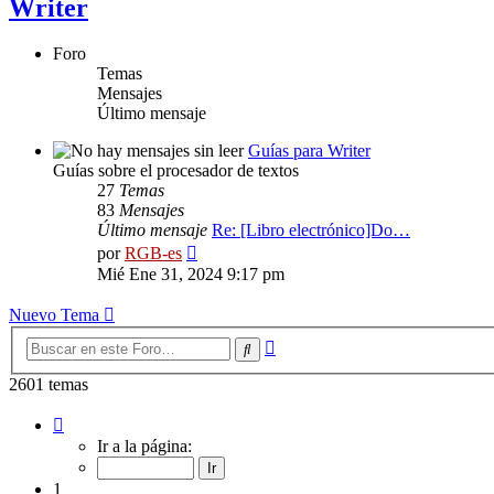
Writer
Foro
Temas
Mensajes
Último mensaje
Guías para Writer
Guías sobre el procesador de textos
27
Temas
83
Mensajes
Último mensaje
Re: [Libro electrónico]Do…
Ver
por
RGB-es
último
Mié Ene 31, 2024 9:17 pm
mensaje
Nuevo Tema
Búsqueda
Buscar
avanzada
2601 temas
Página
1
Ir a la página:
de
53
1