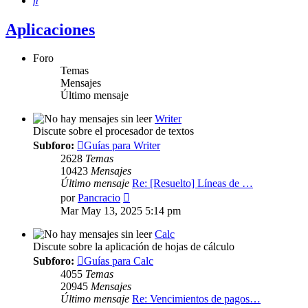
Aplicaciones
Foro
Temas
Mensajes
Último mensaje
Writer
Discute sobre el procesador de textos
Subforo:
Guías para Writer
2628
Temas
10423
Mensajes
Último mensaje
Re: [Resuelto] Líneas de …
Ver
por
Pancracio
último
Mar May 13, 2025 5:14 pm
mensaje
Calc
Discute sobre la aplicación de hojas de cálculo
Subforo:
Guías para Calc
4055
Temas
20945
Mensajes
Último mensaje
Re: Vencimientos de pagos…