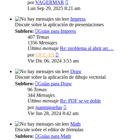
Ver
por
VAGERMAR
último
Lun Sep 29, 2025 8:21 am
mensaje
Impress
Discute sobre la aplicación de presentaciones
Subforo:
Guías para Impress
407
Temas
1356
Mensajes
Último mensaje
Re: problema al abrir arc…
Ver
por
FJCC-ES
último
Vie Dic 06, 2024 3:53 am
mensaje
Draw
Discute sobre la aplicación de dibujo vectorial
Subforo:
Guías para Draw
96
Temas
344
Mensajes
Último mensaje
Re: PDF se ve doble
Ver
por
juanmigueltar
último
Vie Jun 28, 2024 8:42 am
mensaje
Math
Discute sobre el editor de fórmulas
Subforo:
Guías para Math