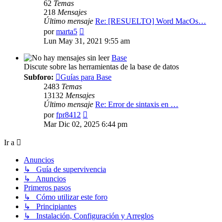
62
Temas
218
Mensajes
Último mensaje
Re: [RESUELTO] Word MacOs…
Ver
por
marta5
último
Lun May 31, 2021 9:55 am
mensaje
Base
Discute sobre las herramientas de la base de datos
Subforo:
Guías para Base
2483
Temas
13132
Mensajes
Último mensaje
Re: Error de sintaxis en …
Ver
por
fpr8412
último
Mar Dic 02, 2025 6:44 pm
mensaje
Ir a
Anuncios
↳ Guía de supervivencia
↳ Anuncios
Primeros pasos
↳ Cómo utilizar este foro
↳ Principiantes
↳ Instalación, Configuración y Arreglos